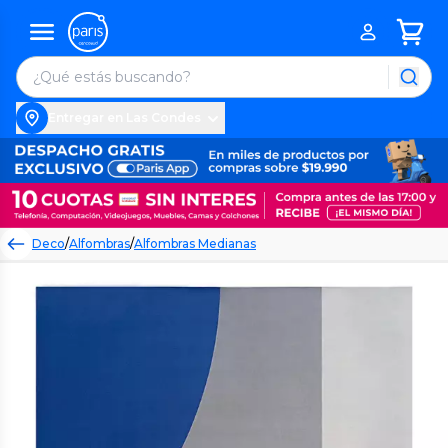
Entregar en Las Condes
Deco
/
Alfombras
/
Alfombras Medianas