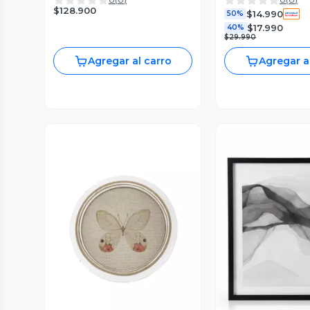
80X120 CM CON MARCO
$128.900
$14.990
L40463 MARVY
50%
$17.990
40%
$29.990
Agregar al carro
Agregar a
Vista Previa
Vista P