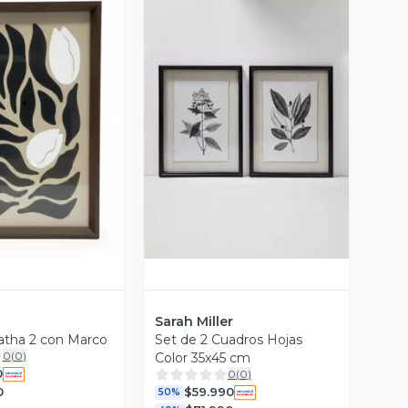
ista Previa
Vista Previa
Sarah Miller
atha 2 con Marco
Set de 2 Cuadros Hojas
0
(
0
)
Color 35x45 cm
0
0
(
0
)
0
$59.990
50%