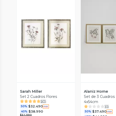
Vista Previa
Vista P
Sarah Miller
Alaniz Home
Set 2 Cuadros Flores
Set de 3 Cuadros
5
(
7
)
4x54cm
$32.490
1
(
1
)
50%
$38.990
$37.490
40%
50%
$64.990