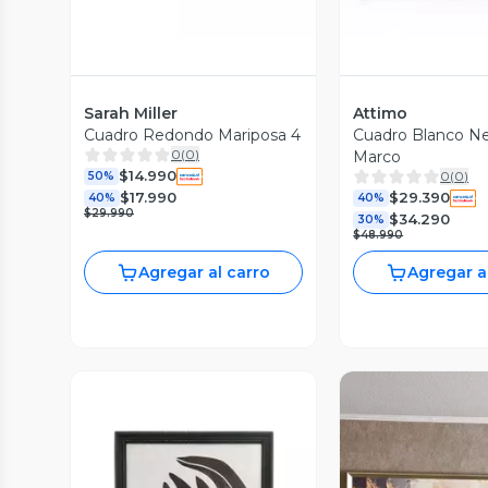
Sarah Miller
Attimo
Cuadro Redondo Mariposa 4
Cuadro Blanco Ne
0
(
0
)
Marco
$14.990
0
(
0
)
50%
$17.990
$29.390
40%
40%
$29.990
$34.290
30%
$48.990
Agregar al carro
Agregar a