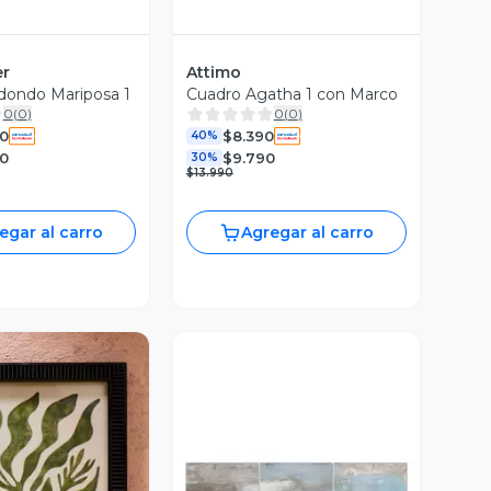
er
Attimo
dondo Mariposa 1
Cuadro Agatha 1 con Marco
0
(
0
)
0
(
0
)
0
$8.390
40%
90
$9.790
30%
$13.990
egar al carro
Agregar al carro