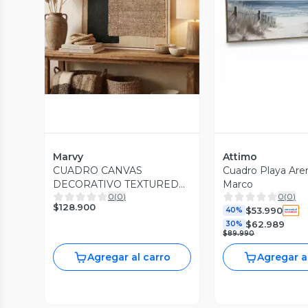
Vista Previa
Vista P
Marvy
Attimo
CUADRO CANVAS
Cuadro Playa Are
DECORATIVO TEXTURED
Marco
0
(
0
)
0
(
0
)
80X120 CM CON MARCO
$128.900
$53.990
F40787 MARVY
40%
$62.989
30%
$89.990
Agregar al carro
Agregar a