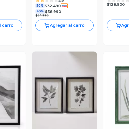
CM CON M
$128.900
$32.490
50%
MARVY
$38.990
40%
$64.990
l carro
Agregar al carro
Agr
revia
Vista Previa
V