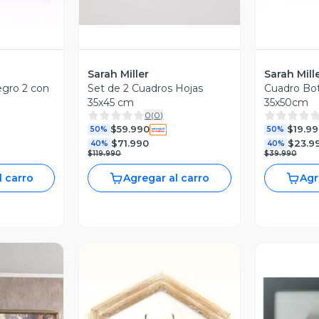
Sarah Miller
Sarah Mill
gro 2 con
Set de 2 Cuadros Hojas
Cuadro Bot
35x45 cm
35x50cm
0
(
0
)
$59.990
$19.99
50%
50%
$71.990
$23.9
40%
40%
$119.990
$39.990
l carro
Agregar al carro
Agr