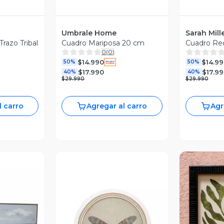
Umbrale Home
Sarah Mill
Trazo Tribal
Cuadro Mariposa 20 cm
Cuadro Re
0
(
0
)
$14.990
$14.99
50%
50%
$17.990
$17.9
40%
40%
$29.990
$29.990
l carro
Agregar al carro
Agr