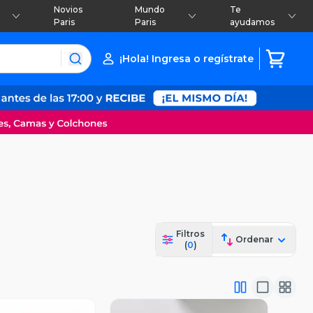
Novios
Mundo
Te
Paris
Paris
ayudamos
¡Hola! Ingresa o regístrate
Filtros
Ordenar
(
0
)