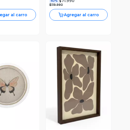
$71.990
40%
$119.990
egar al carro
Agregar al carro
ista Previa
Vista Previa