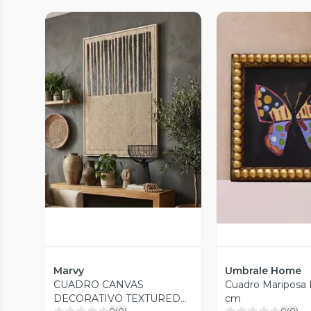
Vista Previa
Vista P
Marvy
Umbrale Home
CUADRO CANVAS
Cuadro Mariposa
DECORATIVO TEXTURED
cm
0
(
0
)
0
(
0
)