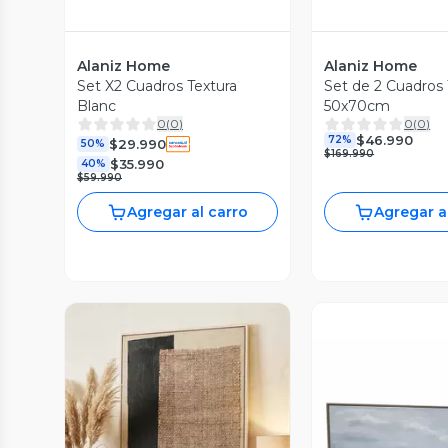
Alaniz Home
Alaniz Home
Set X2 Cuadros Textura
Set de 2 Cuadros 
Blanc
50x70cm
0
(
0
)
0
(
0
)
$46.990
72%
$29.990
50%
$169.990
$35.990
40%
$59.990
Agregar al carro
Agregar a