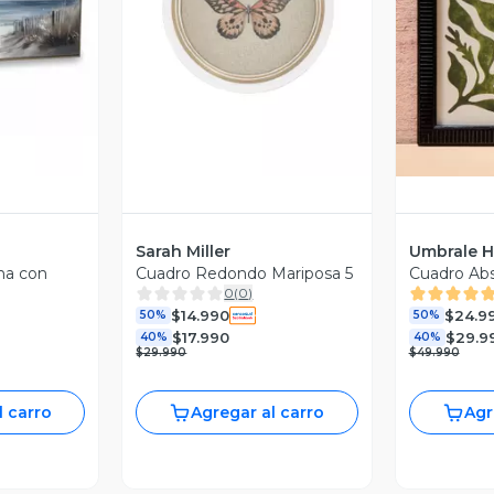
revia
Vista Previa
V
Sarah Miller
Umbrale 
na con
Cuadro Redondo Mariposa 5
Cuadro Ab
0
(
0
)
$14.990
$24.9
50%
50%
$17.990
$29.9
40%
40%
$29.990
$49.990
l carro
Agregar al carro
Agr