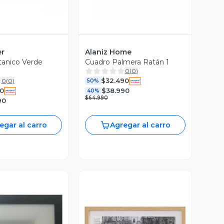
er
Alaniz Home
anico Verde
Cuadro Palmera Ratán 1
0
(
0
)
$32.490
0
(
0
)
50%
0
$38.990
40%
$64.990
90
egar al carro
Agregar al carro