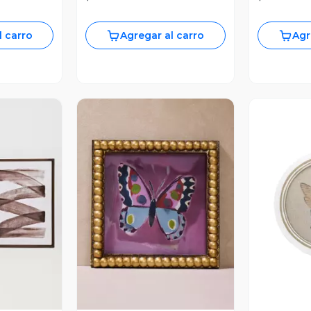
l carro
Agregar al carro
Agr
revia
Vista Previa
V