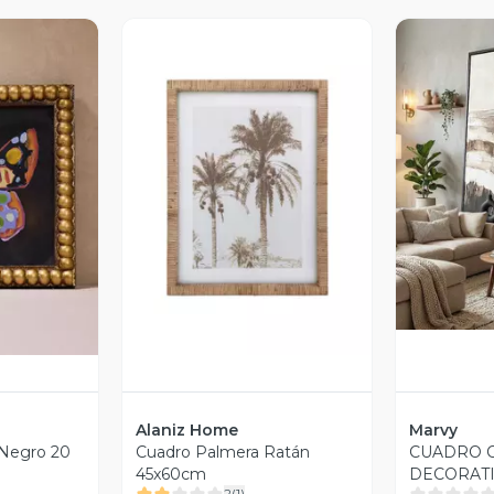
V
revia
Vista Previa
Alaniz Home
Marvy
 Negro 20
Cuadro Palmera Ratán
CUADRO 
45x60cm
DECORATIVO 
2
(
1
)