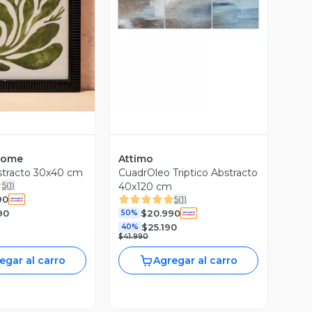
ista Previa
Vista Previa
Home
Attimo
stracto 30x40 cm
CuadrOleo Triptico Abstracto
5
(
1
)
40x120 cm
90
5
(
1
)
90
$20.990
50%
$25.190
40%
$41.990
egar al carro
Agregar al carro