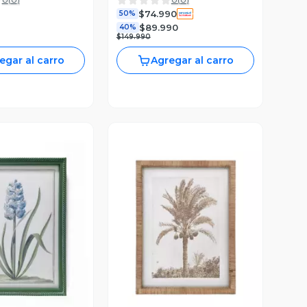
ARCO M50252
$74.990
50%
$89.990
40%
$149.990
egar al carro
Agregar al carro
ista Previa
Vista Previa