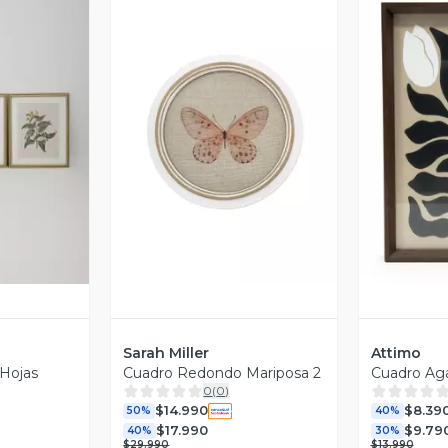
revia
Vista Previa
V
Sarah Miller
Attimo
 Hojas
Cuadro Redondo Mariposa 2
Cuadro Ag
0
(
0
)
$14.990
$8.39
50%
40%
$17.990
$9.79
40%
30%
$29.990
$13.990