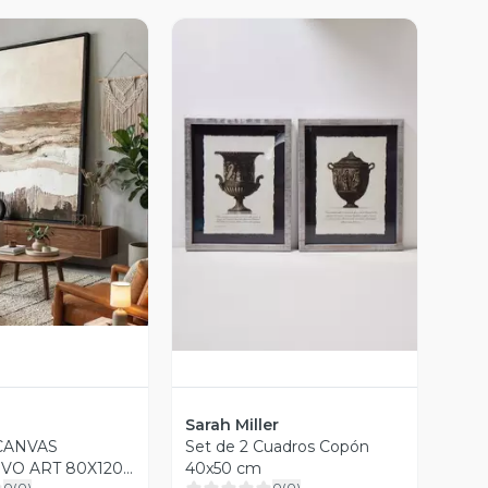
ista Previa
Vista Previa
Sarah Miller
CANVAS
Set de 2 Cuadros Copón
ART 80X120
40x50 cm
0
(
0
)
0
(
0
)