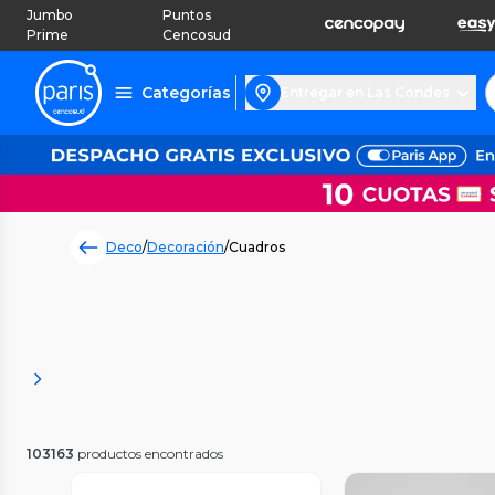
Jumbo
Puntos
Prime
Cencosud
Categorías
Entregar en Las Condes
Deco
/
Decoración
/
Cuadros
103163
productos encontrados