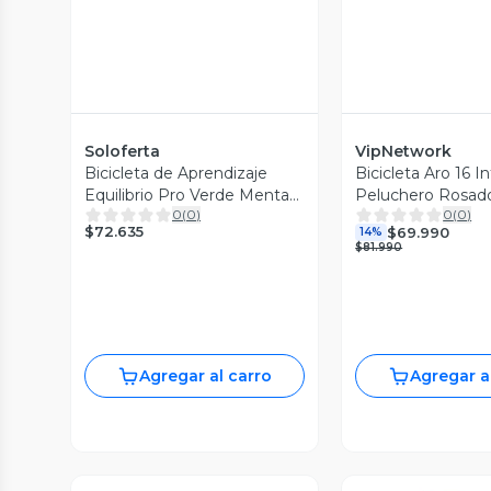
Soloferta
VipNetwork
Bicicleta de Aprendizaje
Bicicleta Aro 16 I
Equilibrio Pro Verde Menta
Peluchero Rosad
0
(
0
)
0
(
0
)
para Niños Aro 12
$72.635
$69.990
14%
$81.990
Agregar al carro
Agregar a