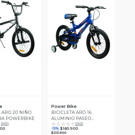
ista Previa
Vista Previa
e
Power Bike
A ARO 20 NIÑO
BICICLETA ARO 16
RA POWERBIKE
ALUMINIO PASEO
0
(
0
)
0
(
0
)
POWERBIKE
900
$185.900
13%
$213.900