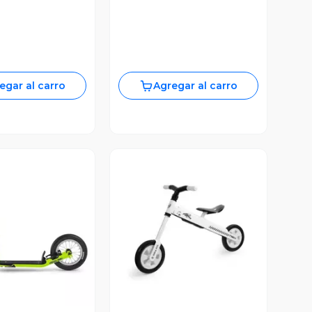
egar al carro
Agregar al carro
ista Previa
Vista Previa