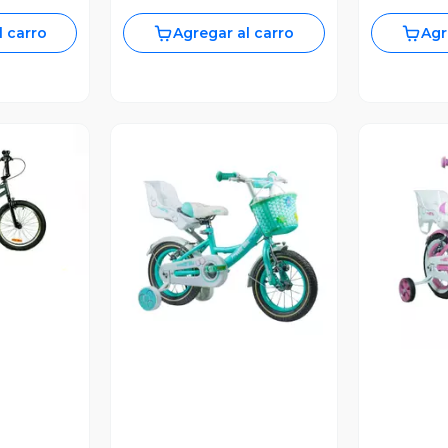
l carro
Agregar al carro
Agr
revia
Vista Previa
V