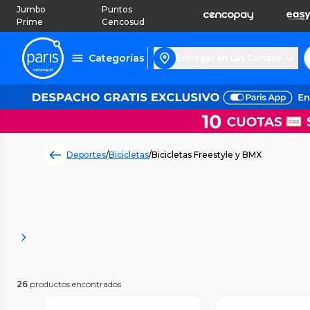
Jumbo
Puntos
Prime
Cencosud
Categorías
Entregar en Las Condes
Deportes
/
Bicicletas
/
Bicicletas Freestyle y BMX
26
productos encontrados