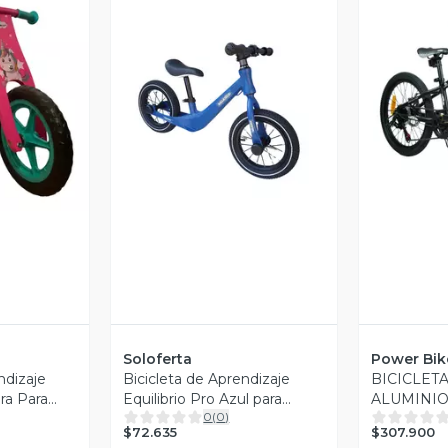
revia
Vista Previa
V
Soloferta
Power Bik
ndizaje
Bicicleta de Aprendizaje
BICICLET
ra Para
Equilibrio Pro Azul para
ALUMINI
0
(
0
)
Niños Aro 12
$72.635
$307.900