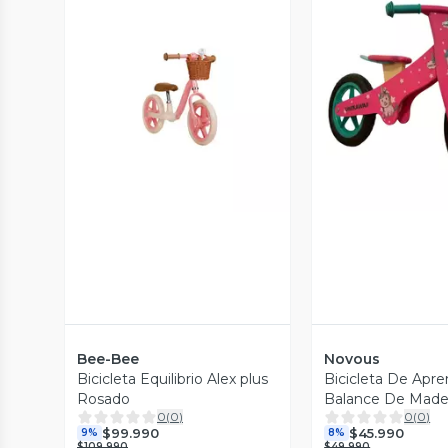
Vista P
Vista Previa
Bee-Bee
Novous
Bicicleta Equilibrio Alex plus
Bicicleta De Apre
Rosado
Balance De Made
0
(
0
)
0
(
0
)
Ninas Unickawai
$99.990
$45.990
9%
8%
$109.990
$49.990