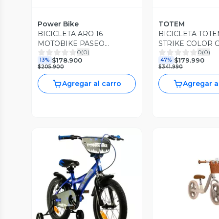
Power Bike
TOTEM
BICICLETA ARO 16
BICICLETA TOT
MOTOBIKE PASEO
STRIKE COLOR 
0
(
0
)
0
(
0
)
POWERBIKE
$178.900
$179.990
13%
47%
$205.900
$341.990
Agregar al carro
Agregar a
Vista Previa
Vista P