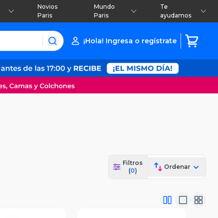
Novios
Mundo
Te
Paris
Paris
ayudamos
¡Hola! Ingresa o regístrate
Filtros
Ordenar
(
0
)