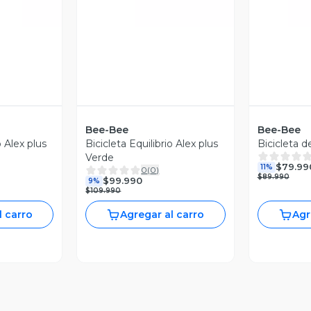
Bee-Bee
Bee-Bee
o Alex plus
Bicicleta Equilibrio Alex plus
Bicicleta de
Verde
$79.99
11%
0
(
0
)
$89.990
$99.990
9%
$109.990
l carro
Agregar al carro
Agr