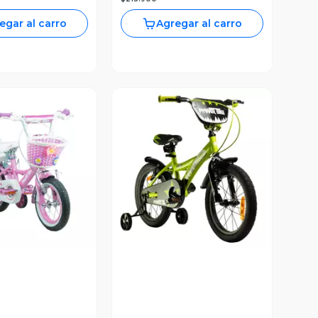
egar al carro
Agregar al carro
ista Previa
Vista Previa