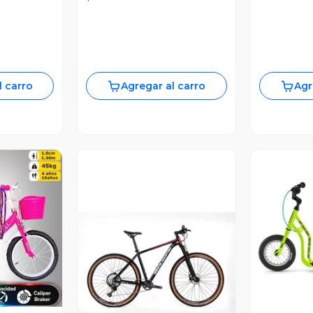
l carro
Agregar al carro
Agr
revia
V
Vista Previa