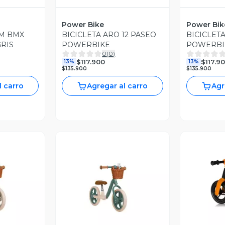
Power Bike
Power Bik
EM BMX
BICICLETA ARO 12 PASEO
BICICLETA
GRIS
POWERBIKE
POWERBI
0
(
0
)
$117.900
$117.9
13%
13%
$135.900
$135.900
l carro
Agregar al carro
Agr
revia
Vista Previa
V