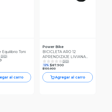
Power Bike
 Equilibrio Toni
BICICLETA ARO 12
0
(
0
)
APRENDIZAJE LIVIANA
0
0
(
0
)
POWERBIKE
$87.900
12%
$100.900
egar al carro
Agregar al carro