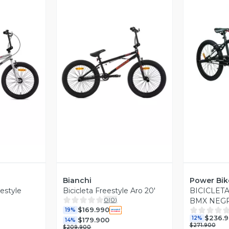
V
revia
Vista Previa
Bianchi
Power Bik
estyle
Bicicleta Freestyle Aro 20'
BICICLET
0
(
0
)
BMX NEG
$169.990
19%
$236.
12%
$179.900
14%
$271.900
$209.900