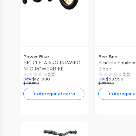
Power Bike
Bee-Bee
BICICLETA ARO 16 PASEO
Bicicleta Equilibri
NI O POWERBIKE
Biege
0
(
0
)
0
(
0
)
$121.900
$99.990
12%
9%
$139.900
$109.990
Agregar al carro
Agregar a