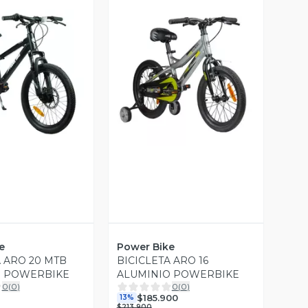
ista Previa
Vista Previa
e
Power Bike
A ARO 20 MTB
BICICLETA ARO 16
O POWERBIKE
ALUMINIO POWERBIKE
0
(
0
)
0
(
0
)
$185.900
13%
$213.900