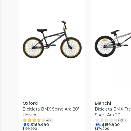
Vista Previa
Vista P
Oxford
Bianchi
Bicicleta BMX Spine Aro 20"
Bicicleta BMX Fre
Unisex
Sport Aro 20'
4
(
2
)
0
(
0
)
$169.990
$159.900
15%
8%
$199.990
$174.900