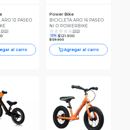
e
Power Bike
 ARO 12 PASEO
BICICLETA ARO 16 PASEO
KE
NI O POWERBIKE
0
(
0
)
0
(
0
)
00
$121.900
12%
$139.900
egar al carro
Agregar al carro
ista Previa
Vista Previa