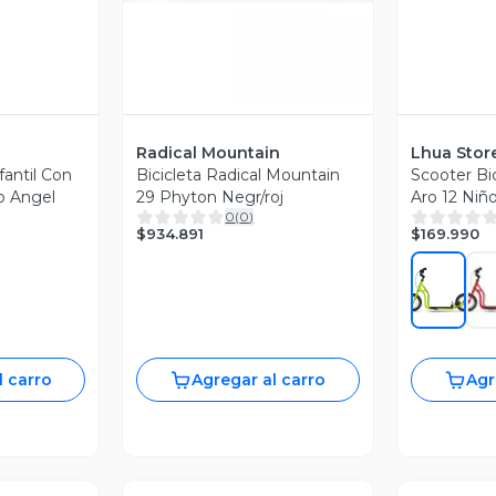
Radical Mountain
Lhua Stor
nfantil Con
Bicicleta Radical Mountain
Scooter Bi
o Angel
29 Phyton Negr/roj
Aro 12 Niñ
0
(
0
)
$934.891
$169.990
l carro
Agregar al carro
Agr