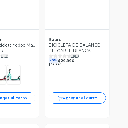
e
Bbpro
cicleta Yedoo Mau
BICICLETA DE BALANCE
os
PLEGABLE BLANCA
0
(
0
)
0
(
0
)
$29.990
40%
$49.990
egar al carro
Agregar al carro