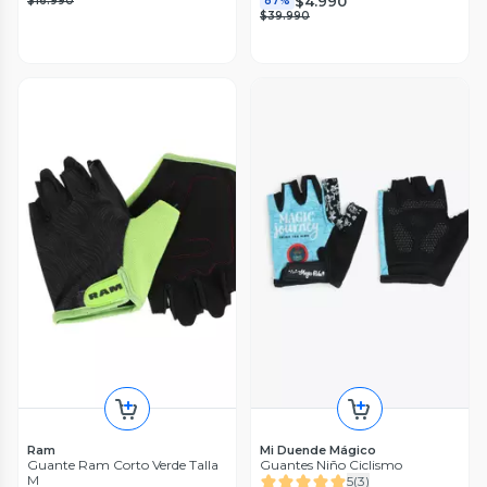
$4.990
$16.990
87%
$39.990
Ram
Mi Duende Mágico
Guante Ram Corto Verde Talla
Guantes Niño Ciclismo
M
5
(
3
)