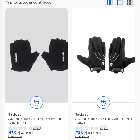
14
productos encontrados
Radost
Radost
Guantes de Ciclismo Essential
Guantes de Ciclismo Adulto Pro
Talla M D1
Talla L
0
(
0
)
0
(
0
)
$4.990
$10.990
87%
72%
$39.990
$39.990