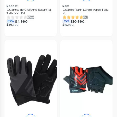
Radost
Ram
Guantes de Ciclismo Essential
Guante Ram Largo Verde Talla
Talla XXL D1
M
0
(
0
)
5
(
1
)
$4.990
$10.990
87%
35%
$39.990
$16.990