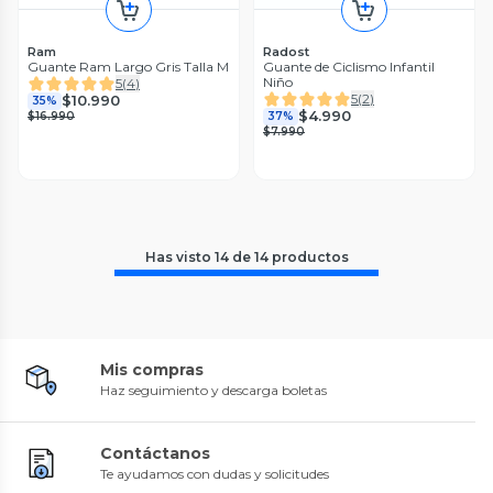
Ram
Radost
Guante Ram Largo Gris Talla M
Guante de Ciclismo Infantil
Niño
5
(
4
)
5
(
2
)
$10.990
35%
$4.990
$16.990
37%
$7.990
Has visto
14
de
14
productos
Mis compras
Haz seguimiento y descarga boletas
Contáctanos
Te ayudamos con dudas y solicitudes