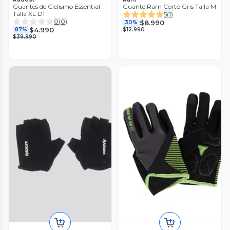
Guantes de Ciclismo Essential
Guante Ram Corto Gris Talla M
Talla XL D1
5
(
1
)
0
(
0
)
$8.990
30%
$4.990
87%
$12.990
$39.990