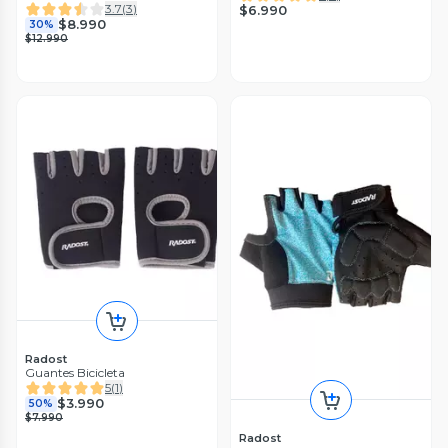
3.7
(
3
)
$6.990
$8.990
30%
$12.990
Radost
Guantes Bicicleta
5
(
1
)
$3.990
50%
$7.990
Radost