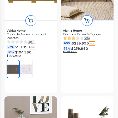
Vekka Home
Alaniz Home
Cómoda Americana con 2
Cómoda Olivia 6 Cajones
Puertas
3
(
6
)
0
(
0
)
$239.990
60%
$99.990
52%
$259.990
56%
$104.990
50%
$599.990
$209.990