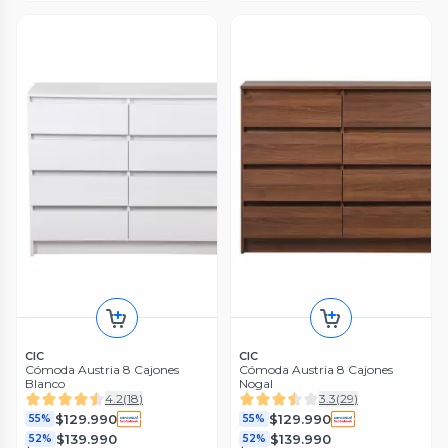
CIC
CIC
Cómoda Austria 8 Cajones
Cómoda Austria 8 Cajones
Blanco
Nogal
4.2
(
18
)
3.3
(
29
)
$129.990
$129.990
55%
55%
$139.990
$139.990
52%
52%