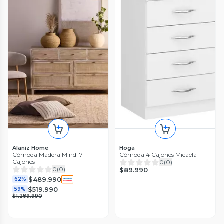
Alaniz Home
Hoga
Cómoda Madera Mindi 7
Cómoda 4 Cajones Micaela
Cajones
0
(
0
)
0
(
0
)
$89.990
$489.990
62%
$519.990
59%
$1.289.990