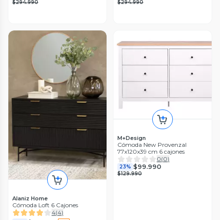
$294.990
$294.990
M+Design
Cómoda New Provenzal
77x120x39 cm 6 cajones
0
(
0
)
$99.990
23%
$129.990
Alaniz Home
Cómoda Loft 6 Cajones
4
(
4
)