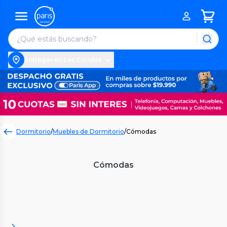
Entregar en Las Condes
Dormitorio
/
Muebles de Dormitorio
/
Cómodas
Cómodas