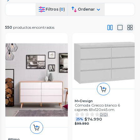
Filtros (
0
)
Ordenar
550
productos encontrados
M+Design
Cómoda Grecco blanco 6
cajones 69x120x45 cm.
0
(
0
)
$74.990
25%
$99.990
Attimo