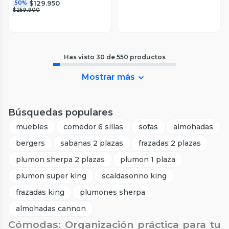
$129.950
50%
$259.900
Has visto
30
de
550
productos
Mostrar más
Búsquedas populares
muebles
comedor 6 sillas
sofas
almohadas
bergers
sabanas 2 plazas
frazadas 2 plazas
plumon sherpa 2 plazas
plumon 1 plaza
plumon super king
scaldasonno king
frazadas king
plumones sherpa
almohadas cannon
Cómodas: Organización práctica para tu