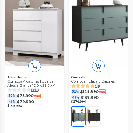
Alaia Home
Onessta
Comoda 4 cajones 1 puerta
Cómoda Tulipa 6 Cajones
Alessia Blanca 100 x 99,3 x 41
5
(
1
)
0
(
0
)
$129.990
52%
$73.990
50%
$139.990
49%
$79.990
46%
$274.990
$149.990