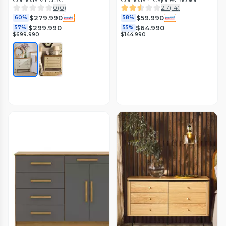
0
(
0
)
2.7
(
14
)
$279.990
$59.990
60%
58%
$299.990
$64.990
57%
55%
$699.990
$144.990