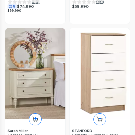
0
(
0
)
0
(
0
)
$59.990
$74.990
25%
$99.990
Sarah Miller
STANFORD
Cómoda Vinci 3C
Cómoda 4 Cajones Bicolor