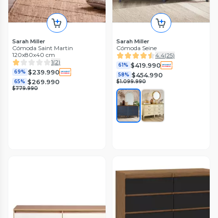
Sarah Miller
Sarah Miller
Cómoda Saint Martin
Cómoda Seine
120x80x40 cm
4.4
(
25
)
1
(
2
)
$419.990
61%
$239.990
69%
$454.990
58%
$269.990
65%
$1.099.990
$779.990