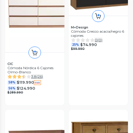
M+Design
Cómoda Grecco acacia/negro 6
cajones
0
(
0
)
$74.990
25%
$99.990
CIC
Cómoda Nórdica 6 Cajones
Olmo-Blanco
3.8
(
26
)
$119.990
58%
$124.990
56%
$289.990