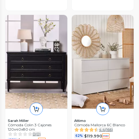
Sarah Miller
Attimo
Cómoda Colin 3 Cajones
Cómoda Mallorca 6C Blanco
120x40x80 cm
4.4
(
166
)
0
(
0
)
$119.990
62%