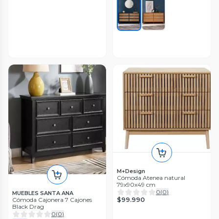
M+Design
Cómoda Atenea natural
79x90x49 cm
0
(
0
)
MUEBLES SANTA ANA
$99.990
Cómoda Cajonera 7 Cajones
Black Drag
0
(
0
)