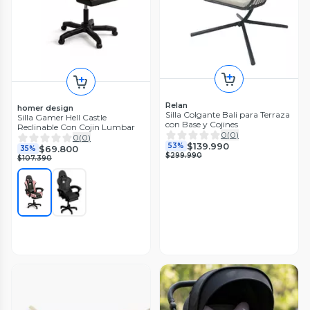
Relan
homer design
Silla Colgante Bali para Terraza
Silla Gamer Hell Castle
con Base y Cojines
Reclinable Con Cojin Lumbar
0
(
0
)
0
(
0
)
$139.990
53%
$69.800
35%
$299.990
$107.390