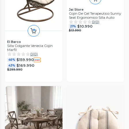
Jai Store
Cojin De Gel Terapeutico Sunny
Seat Ergonomico Silla Auto
0
(
0
)
$10.990
21%
$13.990
El Barco
Silla Colgante Venecia Cojín
Marfil
0
(
0
)
$159.990
46%
$169.990
43%
$299.990