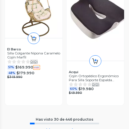
El Barco
Silla Colgante Nipona Caramelo
Cojín Marfil
0
(
0
)
$169.990
51%
Acqui
$179.990
48%
Cojín Ortopédico Ergonómico
$349.990
Para Silla Soporte Espalda
Acqui
0
(
0
)
$19.980
60%
$49.990
Has visto
30
de
446
productos