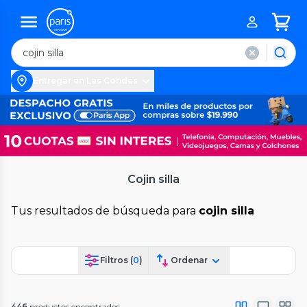
Entregar en Las Condes
Cojin silla
Tus resultados de búsqueda para
cojin silla
Filtros (
0
)
Ordenar
446
productos encontrados