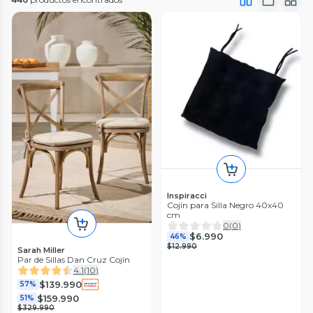
Inspiracci
Cojín para Silla Negro 40x40
cm
0
(
0
)
$6.990
46%
$12.990
Sarah Miller
Par de Sillas Dan Cruz Cojín
4.1
(
10
)
$139.990
57%
$159.990
51%
$329.990