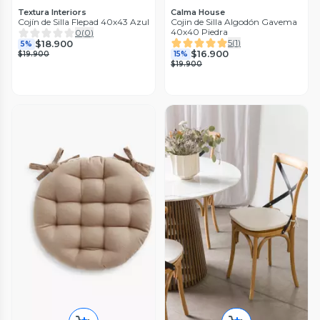
Textura Interiors
Calma House
Cojín de Silla Flepad 40x43 Azul
Cojin de Silla Algodón Gavema
40x40 Piedra
0
(
0
)
5
(
1
)
$18.900
5%
$16.900
$19.900
15%
$19.900