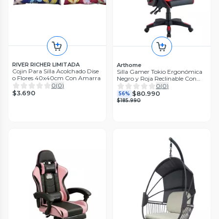
RIVER RICHER LIMITADA
Arthome
Cojin Para Silla Acolchado Dise
Silla Gamer Tokio Ergonómica
o Flores 40x40cm Con Amarra
Negro y Roja Reclinable Con
Cojines
0
(
0
)
0
(
0
)
$3.690
$80.990
56%
$185.990