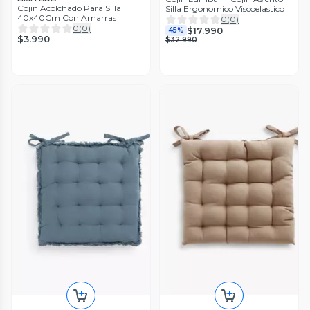
Cojin Acolchado Para Silla
Silla Ergonomico Viscoelastico
40x40Cm Con Amarras
0
(
0
)
0
(
0
)
$17.990
45%
$3.990
$32.990