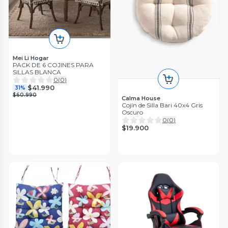
Mei Li Hogar
PACK DE 6 COJINES PARA
SILLAS BLANCA
0
(
0
)
$41.990
31%
$60.990
Calma House
Cojín de Silla Bari 40x4 Gris
Oscuro
0
(
0
)
$19.900