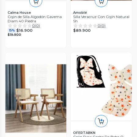
Calma House
Amoblé
Cojin de Silla Algodón Gavema
Silla Veracruz Con Cojín Natural
Diam 40 Piedra
Sh
0
(
0
)
0
(
0
)
$89.900
$16.900
15%
$19.900
OFERTABKN
Cojin Para Coche De Bebe O