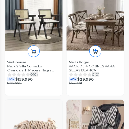
VenHoouse
Mei Li Hogar
Pack 2 Silla Comedor
PACK DE 4 COJINES PARA
Chandigarh Madera Negra
SILLAS BLANCA
Cojín Lino Venhoouse
0
(
0
)
0
(
0
)
$159.990
$29.990
15%
31%
$189.990
$43.990