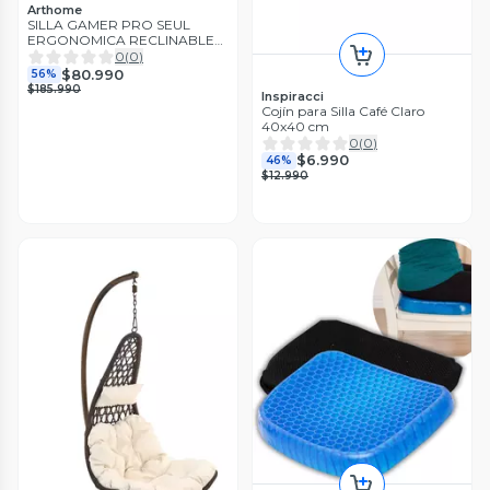
Arthome
SILLA GAMER PRO SEUL
ERGONOMICA RECLINABLE
COLOR GRIS BMG-17G
0
(
0
)
$80.990
56%
$185.990
Inspiracci
Cojín para Silla Café Claro
40x40 cm
0
(
0
)
$6.990
46%
$12.990