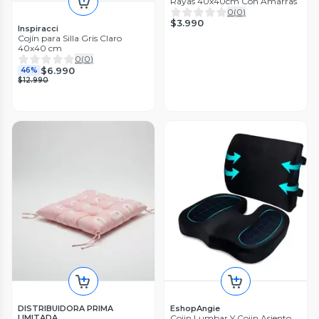
Rayas 40x40cm Con Amarras
0
(
0
)
$3.990
Inspiracci
Cojín para Silla Gris Claro
40x40 cm
0
(
0
)
$6.990
46%
$12.990
DISTRIBUIDORA PRIMA
EshopAngie
LIMITADA
Cojin Lumbar Y Cojin Asiento