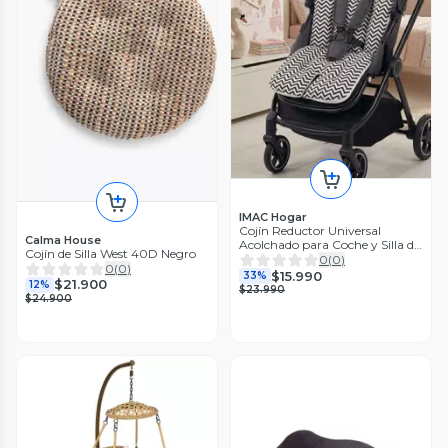
IMAC Hogar
Cojín Reductor Universal
Calma House
Acolchado para Coche y Silla de
Cojín de Silla West 40D Negro
Auto A04
0
(
0
)
0
(
0
)
$15.990
33%
$21.900
12%
$23.990
$24.900