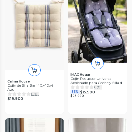
IMAC Hogar
Cojín Reductor Universal
Calma House
Acolchado para Coche y Silla de
Cojín de Silla Bari 40x40x4
Auto A05
0
(
0
)
Azul
$15.990
33%
0
(
0
)
$23.990
$19.900