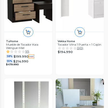
TuHome
Vekka Home
Mueble de Tocador Kaia
Tocador Vilna 1 Puerta + 1 Cajón
Wengue-Miel
0
(
0
)
1
(
1
)
$194.990
$199.990
58%
$214.990
55%
$479.990