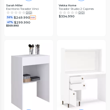
Sarah Miller
Vekka Home
Escritorio Tocador Vinci
Tocador Studio 2 Cajones
0
(
0
)
0
(
0
)
$334.990
$249.990
56%
$299.990
47%
$569.990