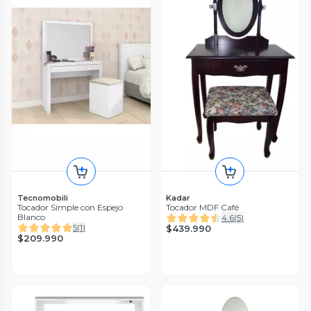
Tecnomobili
Kadar
Tocador Simple con Espejo
Tocador MDF Café
Blanco
4.6
(
5
)
5
(
1
)
$439.990
$209.990