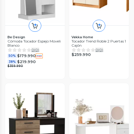
Be Design
Vekka Home
Cómoda Tocador Espejo Moveli
Tocador Trend Roble 2 Puertas 1
Blanco
Cajón
0
(
0
)
0
(
0
)
$259.990
$179.990
50%
$219.990
38%
$359.990