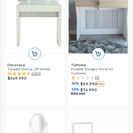
Decocasa
TuHome
Tocador Roma Off White
Mueble Tocador Perla 90
TuHome
4.5
(
2
)
1
(
1
)
$549.990
$69.990
56%
$74.990
53%
$159.990