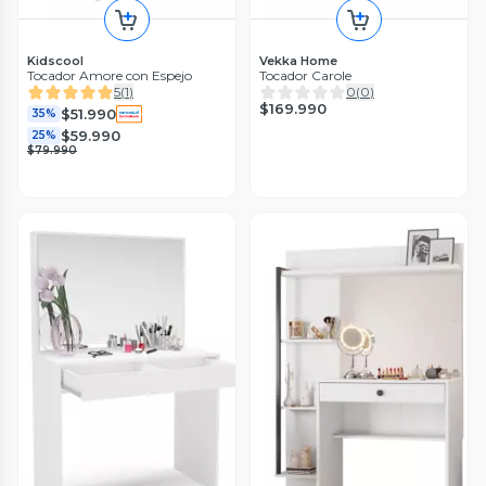
Kidscool
Vekka Home
Tocador Amore con Espejo
Tocador Carole
5
(
1
)
0
(
0
)
$169.990
$51.990
35%
$59.990
25%
$79.990