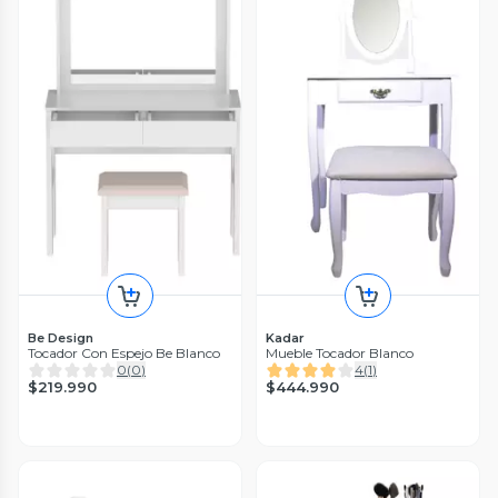
Be Design
Kadar
Tocador Con Espejo Be Blanco
Mueble Tocador Blanco
0
(
0
)
4
(
1
)
$219.990
$444.990