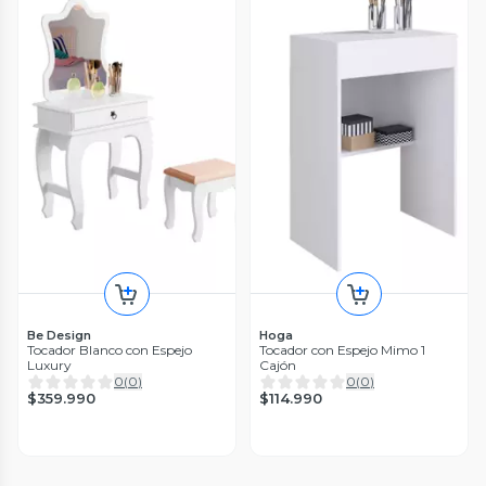
Be Design
Hoga
Tocador Blanco con Espejo
Tocador con Espejo Mimo 1
Luxury
Cajón
0
(
0
)
0
(
0
)
$359.990
$114.990