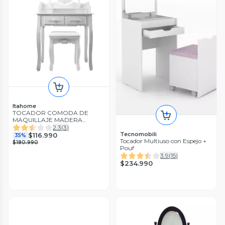
Itahome
TOCADOR COMODA DE
MAQUILLAJE MADERA
BANCA + ESPEJO LORENZA
2.3
(
3
)
Tecnomobili
$116.990
35%
Tocador Multiuso con Espejo +
$180.990
Pouf
3.9
(
15
)
$234.990