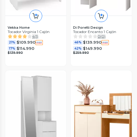
Vekka Home
Di Poretti Design
Tocador Virginia 1 Cajón
Tocador Encanto 1 Cajón
4
(
1
)
0
(
0
)
$109.990
$139.990
21%
46%
$114.990
$149.990
17%
42%
$139.990
$259.990