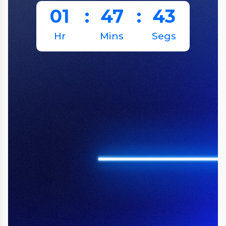
01
:
47
:
43
Hr
Mins
Segs