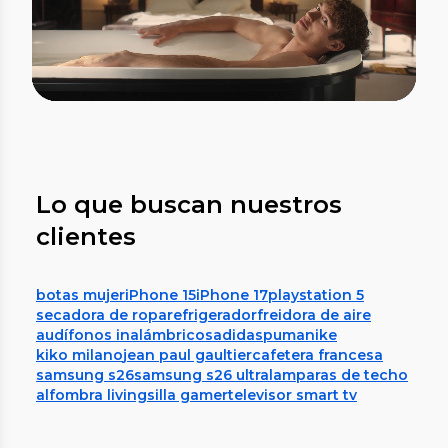
Lo que buscan nuestros
clientes
botas mujer
iPhone 15
iPhone 17
playstation 5
secadora de ropa
refrigerador
freidora de aire
audífonos inalámbricos
adidas
puma
nike
kiko milano
jean paul gaultier
cafetera francesa
samsung s26
samsung s26 ultra
lamparas de techo
alfombra living
silla gamer
televisor smart tv