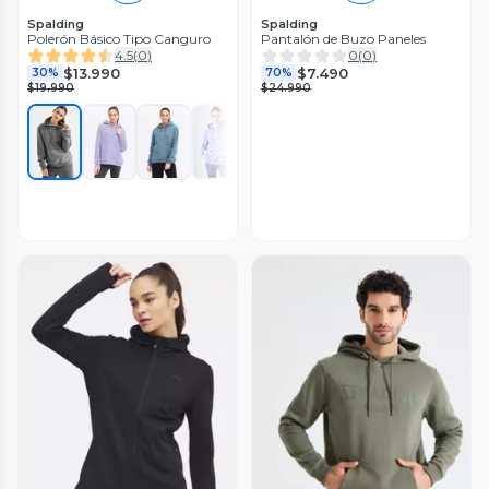
Spalding
Spalding
Polerón Básico Tipo Canguro
Pantalón de Buzo Paneles
4.5
(
0
)
0
(
0
)
$13.990
$7.490
30%
70%
$19.990
$24.990