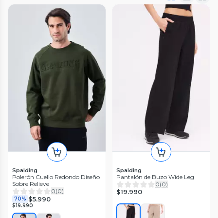
Spalding
Spalding
Polerón Cuello Redondo Diseño
Pantalón de Buzo Wide Leg
Sobre Relieve
0
(
0
)
0
(
0
)
$19.990
$5.990
70%
$19.990