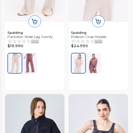
Spalding
Spalding
Pantalón Wide Leg Comfy
Polerón Crop Hoodie
0
(
0
)
0
(
0
)
$19.990
$24.990