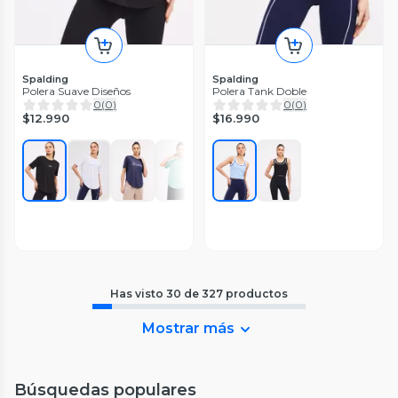
Spalding
Spalding
Polera Suave Diseños
Polera Tank Doble
0
(
0
)
0
(
0
)
$12.990
$16.990
Has visto
30
de
327
productos
Mostrar más
Búsquedas populares