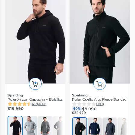
Spalding
Spalding
Polerón con Capucha y Bolsillos
Polar Cuello Alto Fleece Bonded
4.7
(
483
)
0
(
0
)
$19.990
$9.990
60%
$24.990