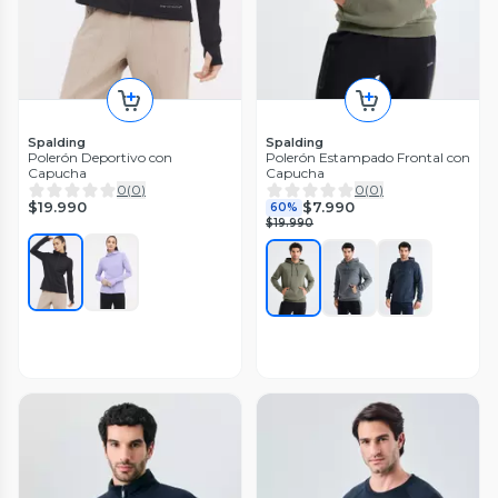
Spalding
Spalding
Polerón Deportivo con
Polerón Estampado Frontal con
Capucha
Capucha
0
(
0
)
0
(
0
)
$19.990
$7.990
60%
$19.990