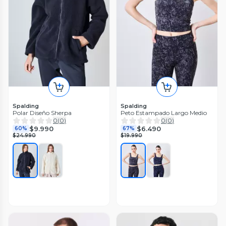
Spalding
Spalding
Polar Diseño Sherpa
Peto Estampado Largo Medio
0
(
0
)
0
(
0
)
$9.990
$6.490
60%
67%
$24.990
$19.990