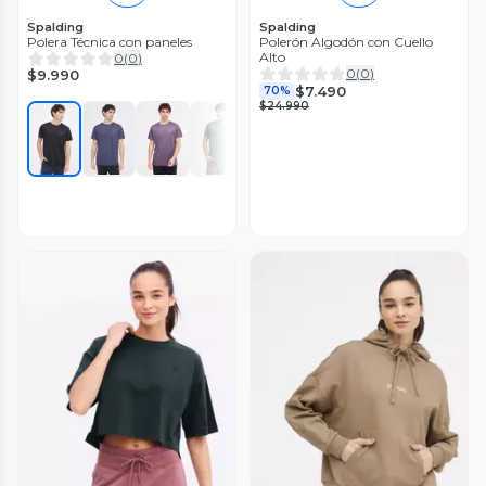
Spalding
Spalding
Polera Técnica con paneles
Polerón Algodón con Cuello
Alto
0
(
0
)
0
(
0
)
$9.990
$7.490
70%
$24.990