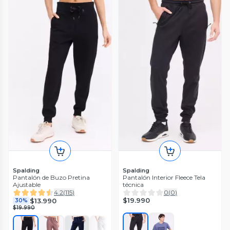
Spalding
Spalding
Pantalón de Buzo Pretina
Pantalón Interior Fleece Tela
Ajustable
técnica
4.2
(
115
)
0
(
0
)
$19.990
$13.990
30%
$19.990