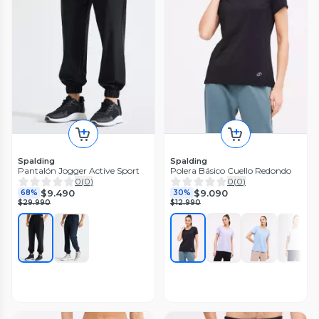
Spalding
Spalding
Pantalón Jogger Active Sport
Polera Básico Cuello Redondo
0
(
0
)
0
(
0
)
$9.490
$9.090
68%
30%
$29.990
$12.990