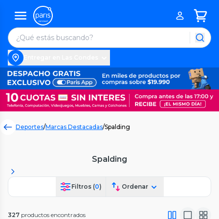
Entregar en Las Condes
Deportes
/
Marcas Destacadas
/
Spalding
Spalding
Filtros (
0
)
Ordenar
327
productos encontrados