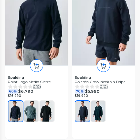
Spalding
Spalding
Polar Logo Medio Cierre
Polerón Crew Neck sin Felpa
0
(
0
)
0
(
0
)
$6.790
$5.990
60%
70%
$16.990
$19.990