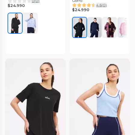
Gorro
0
(
0
)
4.6
(
0
)
$24.990
$24.990