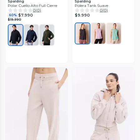
Spalding
Spalding
Polar Cuello Alto Full Cierre
Polera Tank Suave
0
(
0
)
0
(
0
)
$9.990
$7.990
60%
$19.990