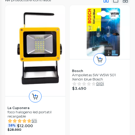
Bosch
Ampolletas 5W W5W 501
Xenón blue Bosch
0
(
0
)
$3.490
La Cuponera
foco halogeno led portatil
recargable
5
(
1
)
$12.000
58%
$28.990