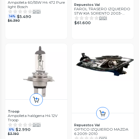
Ampolleta 60/55W H4 472 Pure
Repuestos Val
light Bosch
FAROL TRASERO IZQUIERDO
0
(
0
)
STW KIA SORENTO 2003-
$5.490
14%
2006
0
(
0
)
$6.390
$61.600
Troop
Ampolleta halógena H4 12V
Troop
0
(
0
)
Repuestos Val
$2.990
OPTICO IZQUIERDO MAZDA
6%
6 2009-2010
$3.190
0
(
0
)