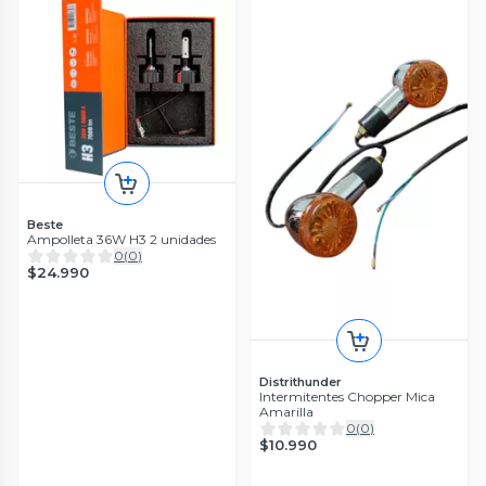
Beste
Ampolleta 36W H3 2 unidades
0
(
0
)
$24.990
Distrithunder
Intermitentes Chopper Mica
Amarilla
0
(
0
)
$10.990