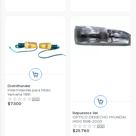
Distrithunder
Intermitentes para Moto
Yamaha YBR
0
(
0
)
$7.500
Repuestos Val
OPTICO DERECHO HYUNDAI
H100 1998-2003
0
(
0
)
$25.760