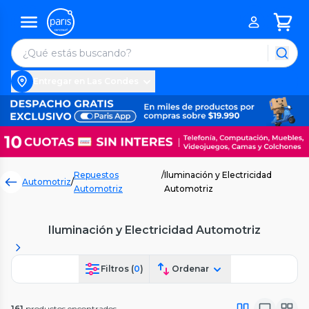
Entregar en Las Condes
Repuestos
/
Iluminación y Electricidad
Automotriz
/
Automotriz
Automotriz
Iluminación y Electricidad Automotriz
Filtros (
0
)
Ordenar
161
productos encontrados