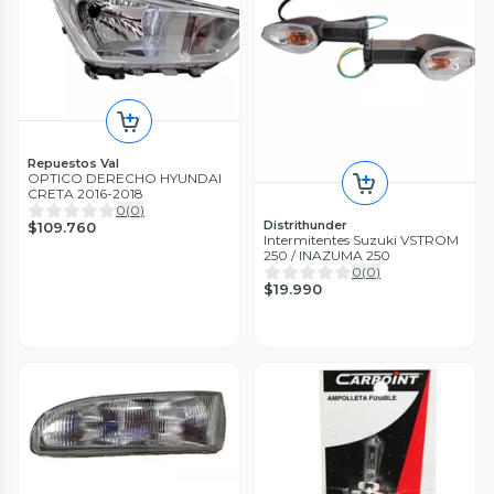
Repuestos Val
OPTICO DERECHO HYUNDAI
CRETA 2016-2018
0
(
0
)
Distrithunder
$109.760
Intermitentes Suzuki VSTROM
250 / INAZUMA 250
0
(
0
)
$19.990