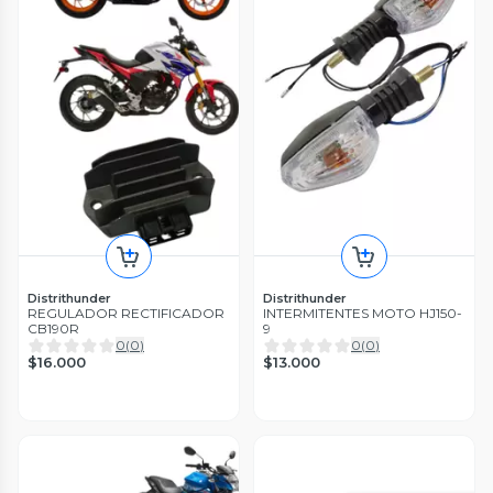
Distrithunder
Distrithunder
REGULADOR RECTIFICADOR
INTERMITENTES MOTO HJ150-
CB190R
9
0
(
0
)
0
(
0
)
$16.000
$13.000