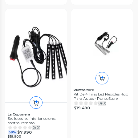
PuntoStore
Kit De 4 Tiras Led Flexibles Rgb
Para Autos - PuntoStore
0
(
0
)
$19.490
La Cuponera
Set luces led interior colores
control remoto
0
(
0
)
$7.990
59%
$19.900