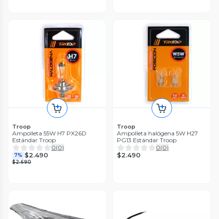
Troop
Troop
Ampolleta 55W H7 PX26D
Ampolleta halógena 5W H27
Estándar Troop
PG13 Estándar Troop
0
(
0
)
0
(
0
)
$2.490
$2.490
7%
$2.690