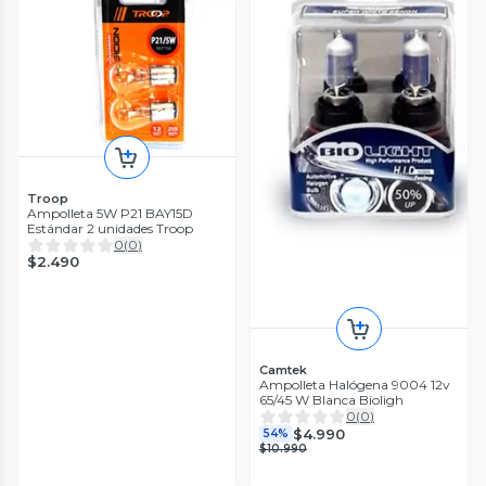
Troop
Ampolleta 5W P21 BAY15D
Estándar 2 unidades Troop
0
(
0
)
$2.490
Camtek
Ampolleta Halógena 9004 12v
65/45 W Blanca Bioligh
0
(
0
)
$4.990
54%
$10.990