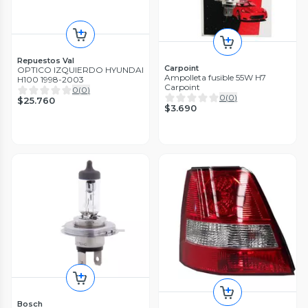
Repuestos Val
Carpoint
OPTICO IZQUIERDO HYUNDAI
Ampolleta fusible 55W H7
H100 1998-2003
Carpoint
0
(
0
)
0
(
0
)
$25.760
$3.690
Bosch