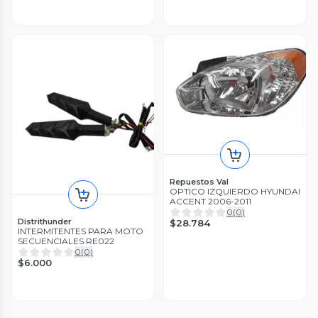
Repuestos Val
OPTICO IZQUIERDO HYUNDAI
ACCENT 2006-2011
0
(
0
)
Distrithunder
$28.784
INTERMITENTES PARA MOTO
SECUENCIALES RE022
0
(
0
)
$6.000