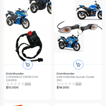
Distrithunder
Distrithunder
COMANDO DERECHO
Intermitentes Suzuki Gixxer
GIXXER
250
0
(
0
)
0
(
0
)
$10.000
$18.000