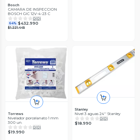
Bosch
CAMARA DE INSPECCION
BOSCH GIC 12V-4-23 C
0
(
0
)
$432.990
64%
$1.221.445
Stanley
Nivel 3 aguas 24'' Stanley
Torrews
Nivelador porcelanato 1 mm
0
(
0
)
300 un.
$18.990
0
(
0
)
$19.990