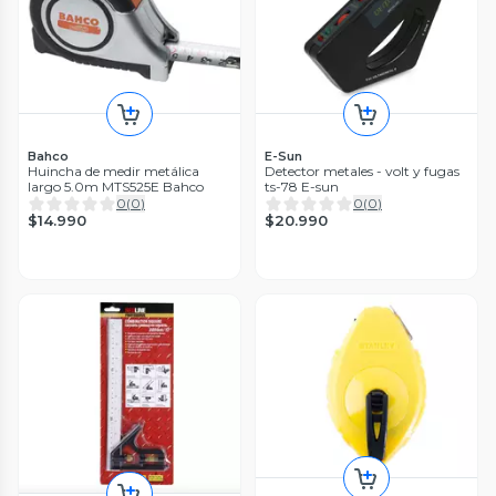
Bahco
E-Sun
Huincha de medir metálica
Detector metales - volt y fugas
largo 5.0m MTS525E Bahco
ts-78 E-sun
0
(
0
)
0
(
0
)
$14.990
$20.990