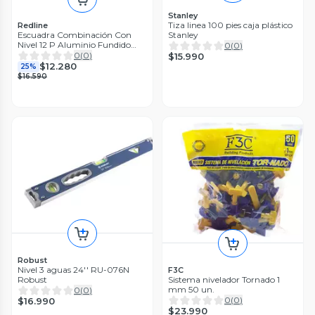
Stanley
Tiza linea 100 pies caja plástico
Redline
Escuadra Combinación Con
Stanley
Nivel 12 P Aluminio Fundido
0
(
0
)
Redline
0
(
0
)
$15.990
$12.280
25%
$16.590
Robust
Nivel 3 aguas 24'' RU-076N
F3C
Robust
Sistema nivelador Tornado 1
mm 50 un.
0
(
0
)
0
(
0
)
$16.990
$23.990