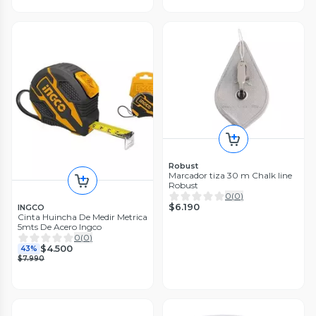
Robust
Marcador tiza 30 m Chalk line
Robust
0
(
0
)
$6.190
INGCO
Cinta Huincha De Medir Metrica
5mts De Acero Ingco
0
(
0
)
$4.500
43%
$7.990