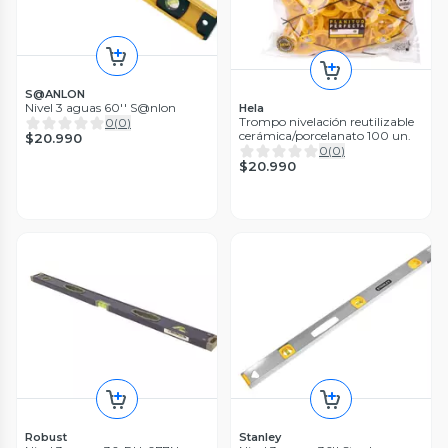
S@ANLON
Nivel 3 aguas 60'' S@nlon
Hela
Trompo nivelación reutilizable
0
(
0
)
cerámica/porcelanato 100 un.
$20.990
0
(
0
)
$20.990
Robust
Stanley