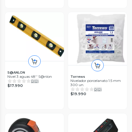
S@ANLON
Nivel 3 aguas 48'' S@nlon
Torrews
Nivelador porcelanato 1.5 mm
0
(
0
)
300 un.
$17.990
0
(
0
)
$19.990