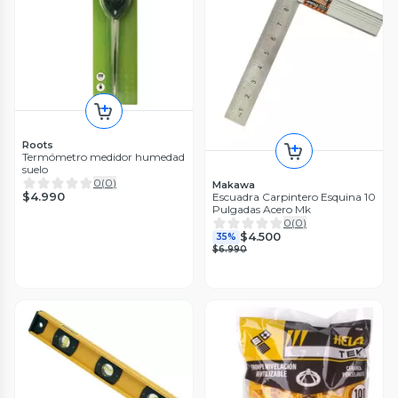
Roots
Termómetro medidor humedad
suelo
0
(
0
)
Makawa
$4.990
Escuadra Carpintero Esquina 10
Pulgadas Acero Mk
0
(
0
)
$4.500
35%
$6.990