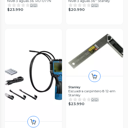
Nivel 3 aguas 36· RU-077N
Nivel 3 aguas 36'' Stanley
0
(
0
)
0
(
0
)
$23.990
$20.990
Stanley
Escuadra carpintero 8 12-em
Stanley
0
(
0
)
$23.990