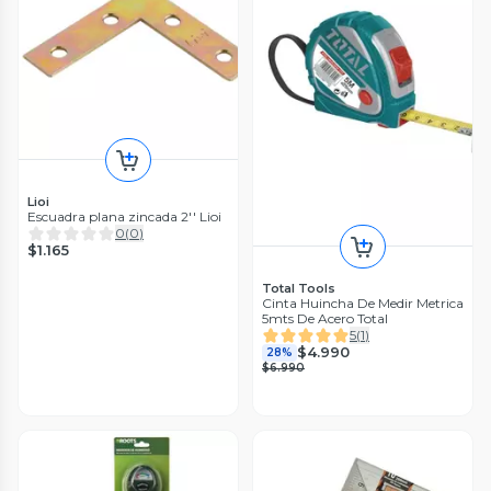
Lioi
Escuadra plana zincada 2'' Lioi
0
(
0
)
$1.165
Total Tools
Cinta Huincha De Medir Metrica
5mts De Acero Total
5
(
1
)
$4.990
28%
$6.990