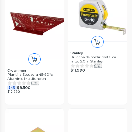
Stanley
Huincha de medir metálica
largo 5.0m Stanley
0
(
0
)
$11.990
Crownman
Plantilla Escuadra 45-90°c
Aluminio Multifuncion
0
(
0
)
$8.500
34%
$12.990