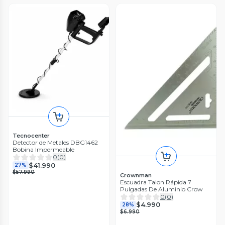
Tecnocenter
Detector de Metales DBG1462
Bobina Impermeable
0
(
0
)
$41.990
27%
$57.990
Crownman
Escuadra Talon Rápida 7
Pulgadas De Aluminio Crow
0
(
0
)
$4.990
28%
$6.990