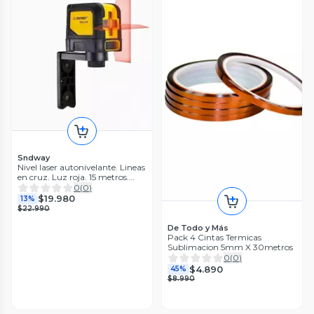
Sndway
Nivel laser autonivelante. Lineas
en cruz. Luz roja. 15 metros.
Soporte con iman
0
(
0
)
$19.980
13%
$22.990
De Todo y Más
Pack 4 Cintas Termicas
Sublimacion 5mm X 30metros
0
(
0
)
$4.890
45%
$8.990