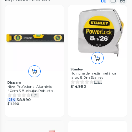
Stanley
Huincha de medir metálica
largo 8.0m Stanley
0
(
0
)
Disparo
$14.990
Nivel Profesional Aluminio
40cm 3 Burbujas Robusto
Imantado
0
(
0
)
$8.990
25%
$11.990