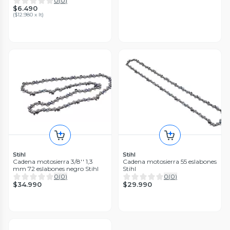
0
(
0
)
$6.490
(
$12.980 x lt
)
Stihl
Stihl
Cadena motosierra 3/8'' 1,3
Cadena motosierra 55 eslabones
mm 72 eslabones negro Stihl
Stihl
0
(
0
)
0
(
0
)
$34.990
$29.990