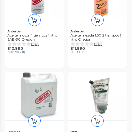
Anteros
Anteros
Aceite motor 4 tiempos 1 litro
Aceite mezcla 1:50 2 tiempos 1
SAE-30 Oregon
litro Oregon
0
(
0
)
0
(
0
)
$10.990
$11.990
(
$10.990 x lt
)
(
$11.990 x lt
)