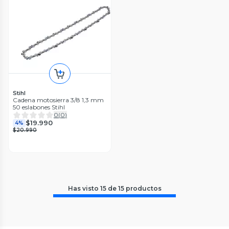
Stihl
Cadena motosierra 3/8 1,3 mm
50 eslabones Stihl
0
(
0
)
$19.990
4%
$20.990
Has visto
15
de
15
productos