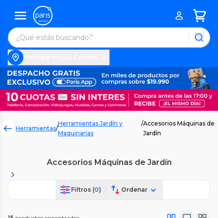
Entregar en Las Condes
Herramientas Jardín y
/
Accesorios Máquinas de
Herramientas
/
Maquinarias
Jardín
Accesorios Máquinas de Jardín
Filtros (
0
)
Ordenar
15
productos encontrados