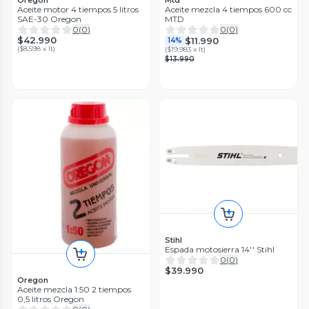
Oregon
Mtd
Aceite motor 4 tiempos 5 litros
Aceite mezcla 4 tiempos 600 cc
SAE-30 Oregon
MTD
0
(
0
)
0
(
0
)
$42.990
$11.990
14%
(
$8.598 x lt
)
(
$19.983 x lt
)
$13.990
Stihl
Espada motosierra 14'' Stihl
0
(
0
)
$39.990
Oregon
Aceite mezcla 1:50 2 tiempos
0,5 litros Oregon