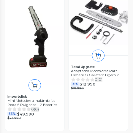
Total Upgrate
Adaptador Motosierra Para
Esmeril O Galletero Ligero Y
Portatil
0
(
0
)
$12.990
31%
$18.990
Importclick
Mini Motosierra Inalámbrica
Poda 6 Pulgadas + 2 Baterías
0
(
0
)
$49.990
33%
$74.990