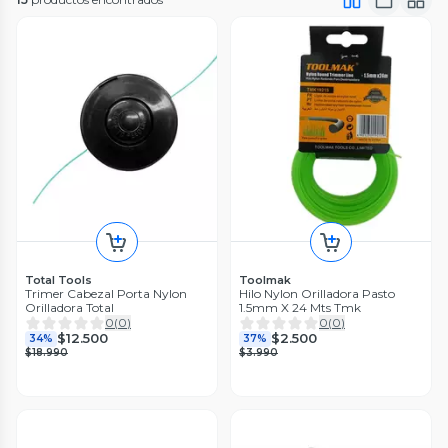
Total Tools
Toolmak
Trimer Cabezal Porta Nylon
Hilo Nylon Orilladora Pasto
Orilladora Total
1.5mm X 24 Mts Tmk
0
(
0
)
0
(
0
)
$12.500
$2.500
34%
37%
$18.990
$3.990