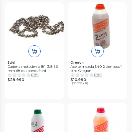
Stihl
Oregon
Cadena motosierra 18'' 3/8 1,6
Aceite mezcla 1:40 2 tiempos 1
mm 68 eslabones Stihl
litro Oregon
0
(
0
)
0
(
0
)
$29.990
$10.990
(
$10.990 x lt
)