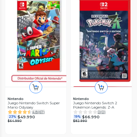
Nintendo
Nintendo
Juego Nintendo Switch Super
Juego Nintendo Switch 2
Mario Odyssey
Pokémon Legends: Z-A
4.8
(
67
)
0
(
0
)
$49.990
$66.990
23%
19%
$64.990
$82.990