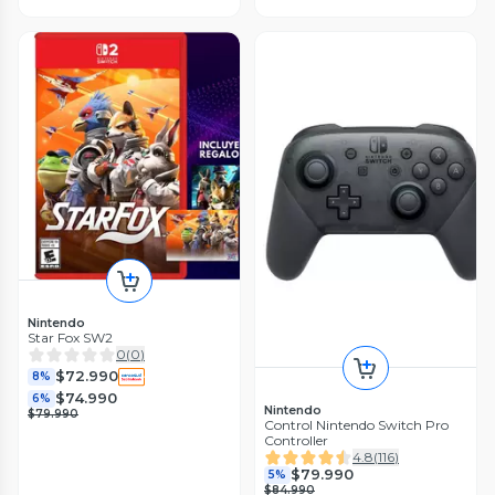
Nintendo
Star Fox SW2
0
(
0
)
$72.990
8%
$74.990
6%
Nintendo
$79.990
Control Nintendo Switch Pro
Controller
4.8
(
116
)
$79.990
5%
$84.990