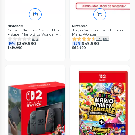
Nintendo
Nintendo
Consola Nintendo Switch Neon
Juego Nintendo Switch Super
+ Super Mario Bros Wonder + 3
Mario Wonder
meses NSO
0
(
0
)
4.9
(
185
)
$349.990
$49.990
16%
23%
$419.990
$64.990