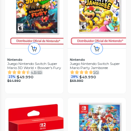
Nintendo
Nintendo
Juego Nintendo Switch Super
Juego Nintendo Switch Super
Mario 3D World + Bowser's Fury
Mario Party Jamboree
4.8
(
65
)
5
(
5
)
$49.990
$49.990
23%
28%
$64.990
$69.990