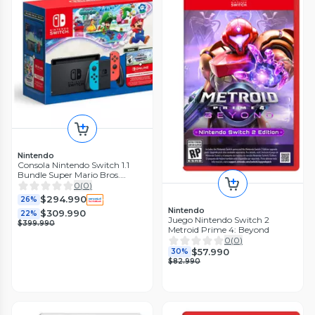
Nintendo
Consola Nintendo Switch 1.1
Bundle Super Mario Bros.
Wonder Digital + 3 Meses de
0
(
0
)
Nintendo Online
$294.990
26%
Nintendo
$309.990
22%
Juego Nintendo Switch 2
$399.990
Metroid Prime 4: Beyond
0
(
0
)
$57.990
30%
$82.990