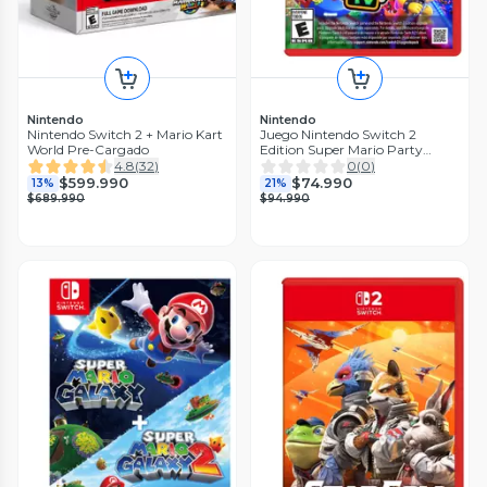
Nintendo
Nintendo
Nintendo Switch 2 + Mario Kart
Juego Nintendo Switch 2
World Pre-Cargado
Edition Super Mario Party
Jamboree + Jamboree TV
4.8
(
32
)
0
(
0
)
$599.990
$74.990
13%
21%
$689.990
$94.990