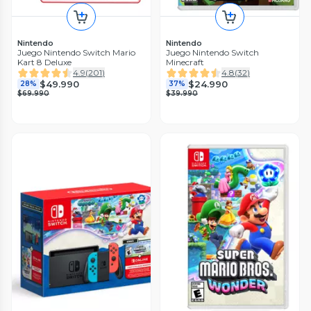
Nintendo
Nintendo
Juego Nintendo Switch Mario
Juego Nintendo Switch
Kart 8 Deluxe
Minecraft
4.9
(
201
)
4.8
(
32
)
$49.990
$24.990
28%
37%
$69.990
$39.990