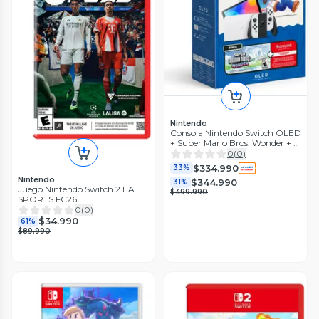
Nintendo
Consola Nintendo Switch OLED
+ Super Mario Bros. Wonder + 3
Meses Nintendo Switch Online
0
(
0
)
$334.990
33%
Nintendo
$344.990
31%
Juego Nintendo Switch 2 EA
$499.990
SPORTS FC26
0
(
0
)
$34.990
61%
$89.990