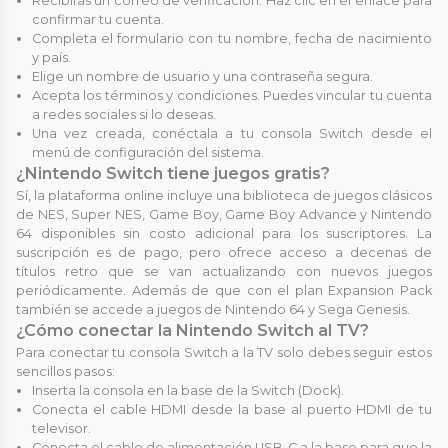
Recibirás un correo de verificación. Haz clic en el enlace para
confirmar tu cuenta.
Completa el formulario con tu nombre, fecha de nacimiento
y país.
Elige un nombre de usuario y una contraseña segura.
Acepta los términos y condiciones. Puedes vincular tu cuenta
a redes sociales si lo deseas.
Una vez creada, conéctala a tu consola Switch desde el
menú de configuración del sistema.
¿Nintendo Switch tiene juegos gratis?
Sí, la plataforma online incluye una biblioteca de juegos clásicos
de NES, Super NES, Game Boy, Game Boy Advance y Nintendo
64 disponibles sin costo adicional para los suscriptores. La
suscripción es de pago, pero ofrece acceso a decenas de
títulos retro que se van actualizando con nuevos juegos
periódicamente. Además de que con el plan Expansion Pack
también se accede a juegos de Nintendo 64 y Sega Genesis.
¿Cómo conectar la Nintendo Switch al TV?
Para conectar tu consola Switch a la TV solo debes seguir estos
sencillos pasos:
Inserta la consola en la base de la Switch (Dock).
Conecta el cable HDMI desde la base al puerto HDMI de tu
televisor.
Conecta el cable de alimentación USB-C a la base para que la