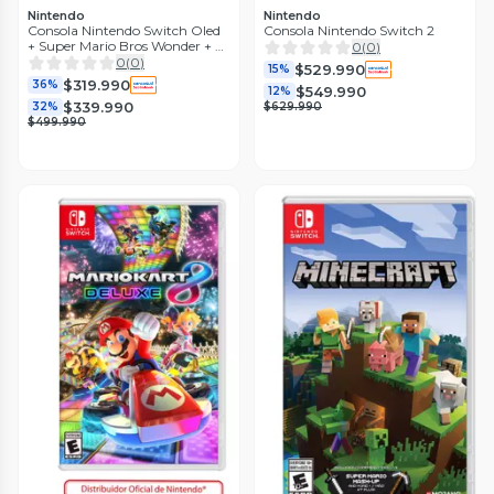
Nintendo
Nintendo
Consola Nintendo Switch Oled
Consola Nintendo Switch 2
+ Super Mario Bros Wonder + 3
0
(
0
)
meses NSO
0
(
0
)
$529.990
15%
$319.990
36%
$549.990
12%
$339.990
32%
$629.990
$499.990