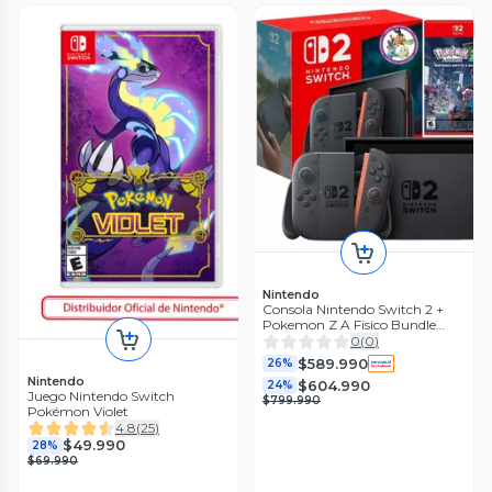
Nintendo
Consola Nintendo Switch 2 +
Pokemon Z A Fisico Bundle
Exclusivo
0
(
0
)
$589.990
26%
Nintendo
$604.990
24%
Juego Nintendo Switch
$799.990
Pokémon Violet
4.8
(
25
)
$49.990
28%
$69.990