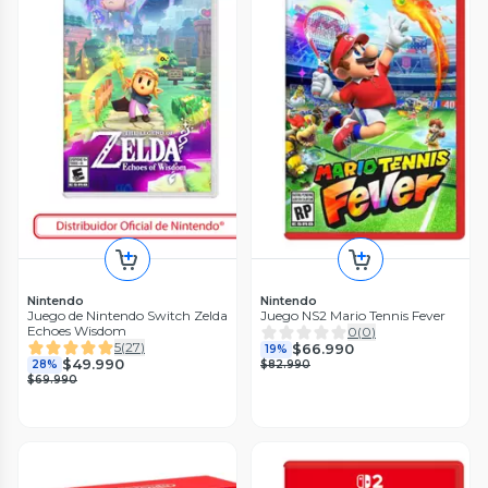
Nintendo
Nintendo
Juego de Nintendo Switch Zelda
Juego NS2 Mario Tennis Fever
Echoes Wisdom
0
(
0
)
5
(
27
)
$66.990
19%
$49.990
28%
$82.990
$69.990