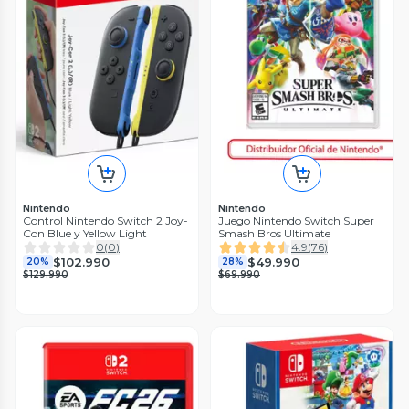
Nintendo
Nintendo
Control Nintendo Switch 2 Joy-
Juego Nintendo Switch Super
Con Blue y Yellow Light
Smash Bros Ultimate
0
(
0
)
4.9
(
76
)
$102.990
$49.990
20%
28%
$129.990
$69.990