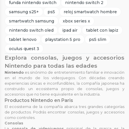
funda nintendo switch
nintendo switch 2
samsung s25+
ps5
reloj smartwatch hombre
smartwatch samsung
xbox series x
nintendo switch oled
ipad air
tablet con lapiz
tablet lenovo
playstation 5 pro
ps5 slim
oculus quest 3
Explora consolas, juegos y accesorios
Nintendo para todas las edades
Nintendo
es sinónimo de entretenimiento familiar e innovación
en el mundo de los videojuegos. Con décadas creando
experiencias únicas e inconfundibles, la compañía japonesa ha
construido un ecosistema propio de consolas, juegos y
accesorios que no tiene equivalente en la industria.
Productos Nintendo en Paris
El ecosistema de la compañía abarca tres grandes categorías
de productos. Podrás encontrar consolas, juegos y accesorios
como controles.
Consolas
La
consola de videojuegos
principal de la marca es la