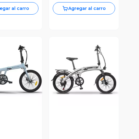
egar al carro
Agregar al carro
ista Previa
Vista Previa