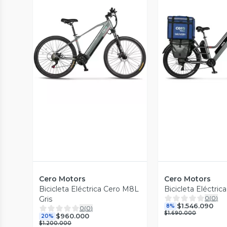
Vista Previa
Vista P
Cero Motors
Cero Motors
Bicicleta Eléctrica Cero M8L
Bicicleta Eléctri
0
(
0
)
Gris
$1.546.090
8%
0
(
0
)
$1.690.000
$960.000
20%
$1.200.000