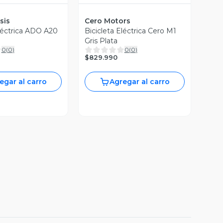
sis
Cero Motors
Eléctrica ADO A20
Bicicleta Eléctrica Cero M1
Gris Plata
0
(
0
)
0
(
0
)
$829.990
egar al carro
Agregar al carro