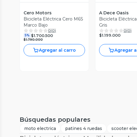
Cero Motors
A Dece Oasis
Bicicleta Eléctrica Cero M6S
Bicicleta Eléctric
Marco Bajo
Gris
0
(
0
)
0
(
0
)
$1.199.000
$1.700.500
5%
$1.790.000
Agregar al carro
Agregar a
Búsquedas populares
moto electrica
patines 4 ruedas
scooter ele