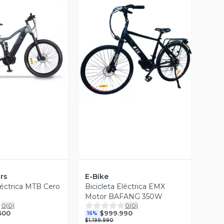
ista Previa
Vista Previa
rs
E-Bike
léctrica MTB Cero
Bicicleta Eléctrica EMX
Motor BAFANG 350W
0
(
0
)
0
(
0
)
500
$999.990
16%
$1.199.990