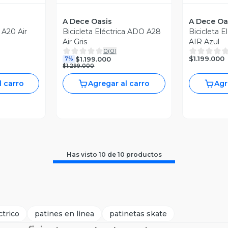
A Dece Oasis
A Dece Oa
a A20 Air
Bicicleta Eléctrica ADO A28
Bicicleta 
Air Gris
AIR Azul
0
(
0
)
$1.199.000
$1.199.000
7%
$1.299.000
l carro
Agregar al carro
Agr
Has visto
10
de
10
productos
ctrico
patines en linea
patinetas skate