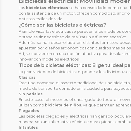
Bicicletas eléctricas: Movilidad moder
Las
bicicletas eléctricas
se han consolidado como una de l
con la asistencia de un motor, ofrecen comodidad, ahorro 
distintos estilos de vida.
¿Cómo son las bicicletas eléctricas?
A simple vista, las eléctricas se parecen a los modelos c
distancias sin necesidad de realizar un esfuerzo excesivo.
Además, se han desarrollado en distintos formatos, des
apuestan por diseños ergonómicos con cuadros más bajos qu
Así, se convierten en una opción atractiva para desplazam
innovar con modelos eléctricos.
Tipos de bicicletas eléctricas: Elige tu ideal p
La gran variedad de bicicletas responde a los distintos usos
Clásicas
Este tipo conserva el aspecto tradicional de una biciclet
medio de transporte cómodo en la ciudad o para trayectos l
Sin pedales
En este caso, el motor es el encargado de todo el movim
utilizan como
bicicleta de niños
, ya que permiten aprende
Plegables
Las bicicletas plegables y eléctricas han ganado popular
manera, son una alternativa eficiente para quienes combinan
Infantiles