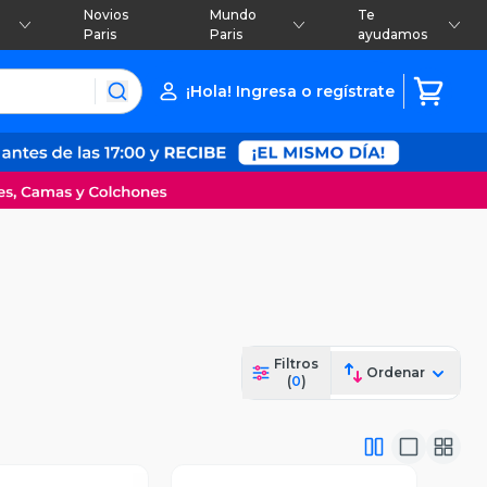
Novios
Mundo
Te
Paris
Paris
ayudamos
¡Hola! Ingresa o regístrate
Filtros
Ordenar
(
0
)