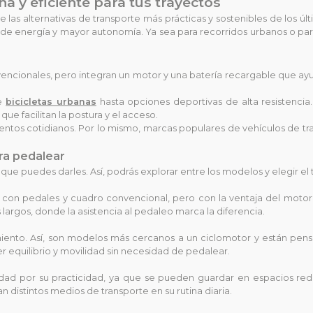
na y eficiente para tus trayectos
as alternativas de transporte más prácticas y sostenibles de los úl
de energía y mayor autonomía. Ya sea para recorridos urbanos o para 
onvencionales, pero integran un motor y una batería recargable que a
de
bicicletas urbanas
hasta opciones deportivas de alta resistencia
e facilitan la postura y el acceso.
ientos cotidianos. Por lo mismo, marcas populares de vehículos de t
ara pedalear
 que puedes darles. Así, podrás explorar entre los modelos y elegir el 
a, con pedales y cuadro convencional, pero con la ventaja del motor 
argos, donde la asistencia al pedaleo marca la diferencia.
iento. Así, son modelos más cercanos a un ciclomotor y están pensa
r equilibrio y movilidad sin necesidad de pedalear.
idad por su practicidad, ya que se pueden guardar en espacios red
 distintos medios de transporte en su rutina diaria.