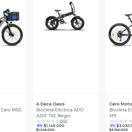
Vista Previa
revia
V
A Dece Oasis
Cero Moto
ca Cero M5D
Bicicleta Eléctrica ADO
Bicicleta E
A20F TXE Negro
M9
0
(
0
)
$1.149.000
$3.030.
8%
5%
$1.249.000
$3.190.000