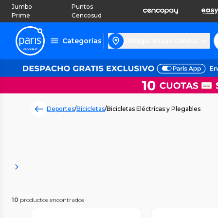
Jumbo
Puntos
Prime
Cencosud
Categorías
Entregar en Las Condes
Deportes
/
Bicicletas
/
Bicicletas Eléctricas y Plegables
10
productos encontrados