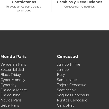
Contáctanos
Cambios y Devoluciones
Te ayudamos con dudas y
Conoce cómo pedirlos
solicitudes
Mundo Paris
Cencosud
Vende en Paris
Jumbo Prime
Sostenibilidad
Jumbo
Black Friday
Easy
Cyber Monday
Santa Isabel
Cyberday
Tarjeta Cencosud
Día de la Madre
Scotiabank
Día del niño
Seguros Cencosud
Novios Paris
Puntos Cencosud
Bebé Paris
CencoPay