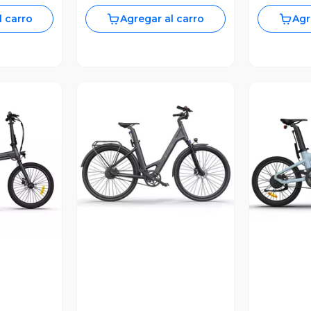
l carro
Agregar al carro
Agr
revia
Vista Previa
V