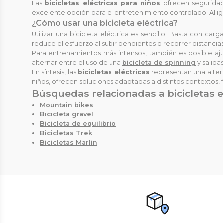
Las
bicicletas eléctricas para niños
ofrecen seguridad 
excelente opción para el entretenimiento controlado. Al ig
¿Cómo usar una bicicleta eléctrica?
Utilizar una bicicleta eléctrica es sencillo. Basta con ca
reduce el esfuerzo al subir pendientes o recorrer distancias
Para entrenamientos más intensos, también es posible ajus
alternar entre el uso de una
bicicleta de spinning
y salida
En síntesis, las
bicicletas eléctricas
representan una altern
niños, ofrecen soluciones adaptadas a distintos contextos, fa
Búsquedas relacionadas a bicicletas el
Mountain bikes
Bicicleta gravel
Bicicleta de equilibrio
Bicicletas Trek
Bicicletas Marlin