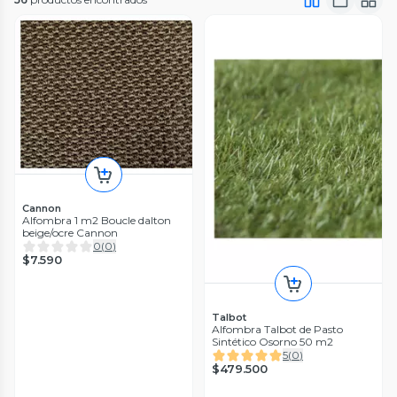
Cannon
Alfombra 1 m2 Boucle dalton
beige/ocre Cannon
0
(
0
)
$7.590
Talbot
Alfombra Talbot de Pasto
Sintético Osorno 50 m2
5
(
0
)
$479.500