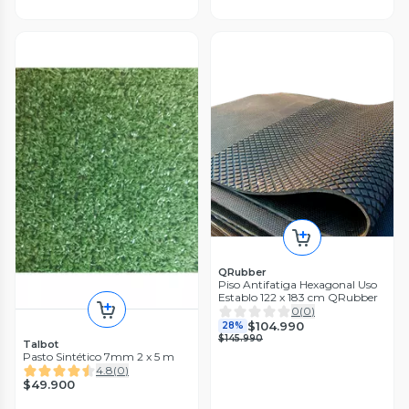
QRubber
Piso Antifatiga Hexagonal Uso
Establo 122 x 183 cm QRubber
0
(
0
)
$104.990
28%
$145.990
Talbot
Pasto Sintético 7mm 2 x 5 m
4.8
(
0
)
$49.900