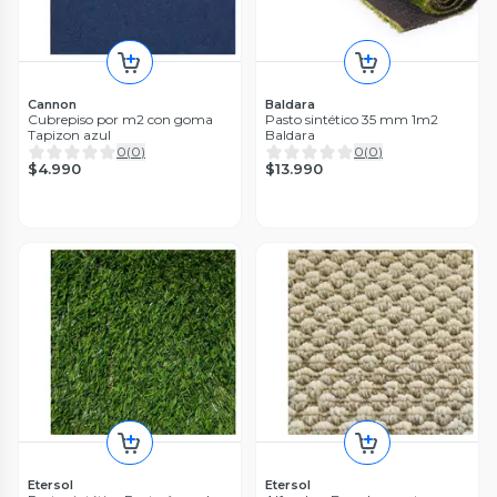
Cannon
Baldara
Cubrepiso por m2 con goma
Pasto sintético 35 mm 1m2
Tapizon azul
Baldara
0
(
0
)
0
(
0
)
$4.990
$13.990
Etersol
Etersol