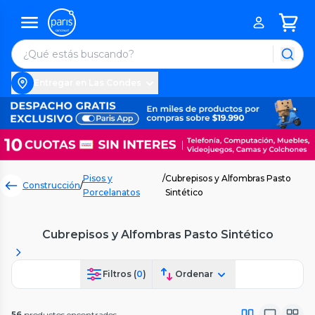
Entregar en Las Condes
Pisos y
/
Cubrepisos y Alfombras Pasto
Construcción
/
Porcelanatos
Sintético
Cubrepisos y Alfombras Pasto Sintético
Filtros (
0
)
Ordenar
56
productos encontrados