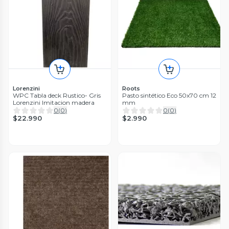
Lorenzini
Roots
WPC Tabla deck Rustico- Gris
Pasto sintético Eco 50x70 cm 12
Lorenzini Imitacion madera
mm
0
(
0
)
0
(
0
)
$22.990
$2.990