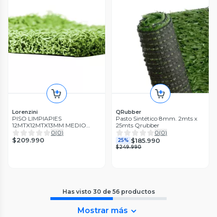
Lorenzini
QRubber
PISO LIMPIAPIES
Pasto Sintético 8mm. 2mts x
12MTX12MTX13MM MEDIO
25mts Qrubber
TRAFIC VERDE
0
(
0
)
0
(
0
)
$209.990
$185.990
25%
$249.990
Has visto
30
de
56
productos
Mostrar más