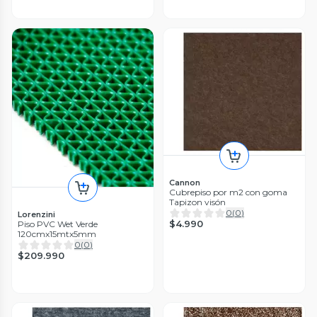
Cannon
Cubrepiso por m2 con goma
Tapizon visón
0
(
0
)
Lorenzini
$4.990
Piso PVC Wet Verde
120cmx15mtx5mm
0
(
0
)
$209.990