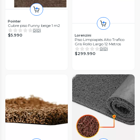
Pointer
Cubre piso Funny beige 1 m2
0
(
0
)
$5.990
Lorenzini
Piso Limpiapiés Alto Trafico
Gris Rollo Largo 12 Metros
0
(
0
)
$299.990