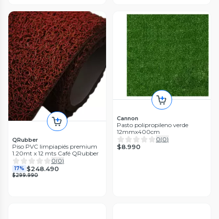
Cannon
Pasto polipropileno verde
12mmx400cm
0
(
0
)
QRubber
$8.990
Piso PVC limpiapiés premium
1.20mt x 12 mts Café QRubber
0
(
0
)
$248.490
17%
$299.990