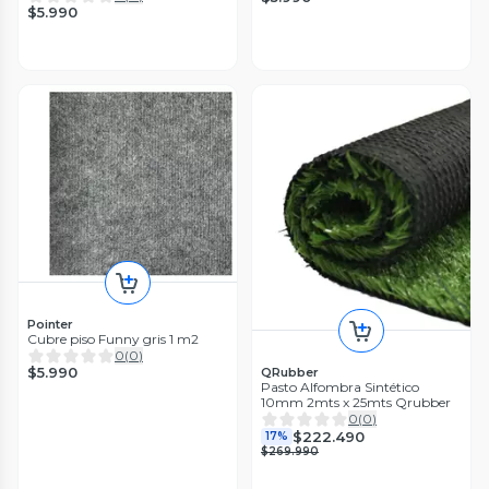
$5.990
Pointer
Cubre piso Funny gris 1 m2
0
(
0
)
$5.990
QRubber
Pasto Alfombra Sintético
10mm 2mts x 25mts Qrubber
0
(
0
)
$222.490
17%
$269.990