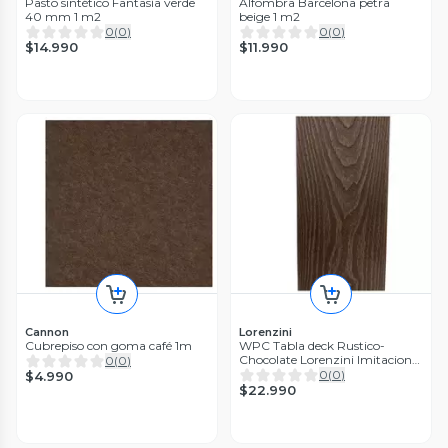
Pasto sintético Fantasía verde
Alfombra Barcelona petra
40 mm 1 m2
beige 1 m2
0
(
0
)
0
(
0
)
$14.990
$11.990
Cannon
Lorenzini
Cubrepiso con goma café 1m
WPC Tabla deck Rustico-
Chocolate Lorenzini Imitacion
0
(
0
)
madera
0
(
0
)
$4.990
$22.990