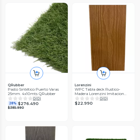
QRubber
Lorenzini
Pasto Sintético Puerto Varas
WPC Tabla deck Rustico-
25mm. 4x10mts QRubber
Madera Lorenzini Imitacion
madera
0
(
0
)
0
(
0
)
$22.990
$276.490
28%
$385.990