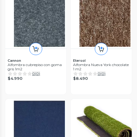
Cannon
Etersol
Alfombra cubrepiso con goma
Alfombra Nueva York chocolate
gris 1m2
1 m2
0
(
0
)
0
(
0
)
$4.990
$8.490