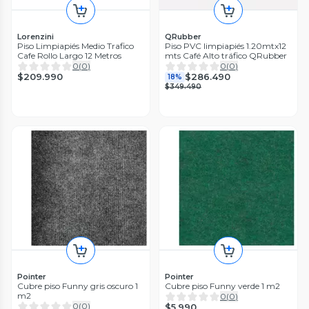
Lorenzini
QRubber
Piso Limpiapiés Medio Trafico
Piso PVC limpiapiés 1.20mtx12
Cafe Rollo Largo 12 Metros
mts Café Alto tráfico QRubber
0
(
0
)
0
(
0
)
$209.990
$286.490
18%
$349.490
Pointer
Pointer
Cubre piso Funny gris oscuro 1
Cubre piso Funny verde 1 m2
m2
0
(
0
)
0
(
0
)
$5.990