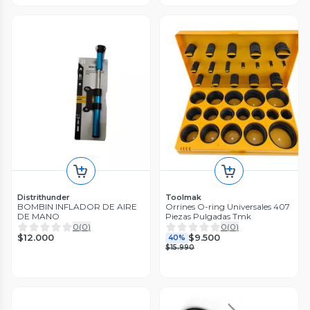
Distrithunder
Toolmak
BOMBIN INFLADOR DE AIRE
Orrines O-ring Universales 407
DE MANO
Piezas Pulgadas Tmk
0
(
0
)
0
(
0
)
$12.000
$9.500
40%
$15.990