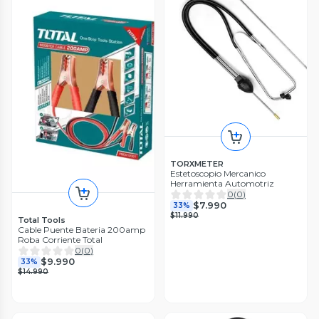
TORXMETER
Estetoscopio Mercanico
Herramienta Automotriz
0
(
0
)
$7.990
33%
$11.990
Total Tools
Cable Puente Bateria 200amp
Roba Corriente Total
0
(
0
)
$9.990
33%
$14.990