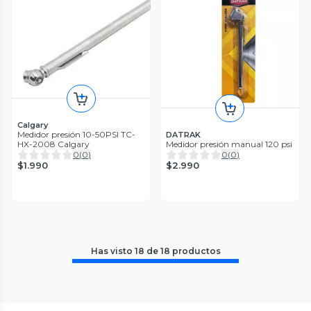
Calgary
Medidor presión 10-50PSI TC-
DATRAK
HX-2008 Calgary
Medidor presión manual 120 psi
0
(
0
)
0
(
0
)
$1.990
$2.990
Has visto
18
de
18
productos