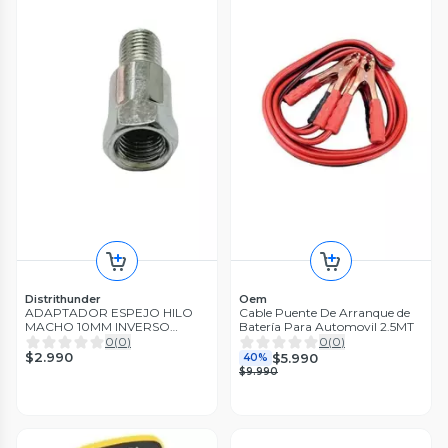
Distrithunder
Oem
ADAPTADOR ESPEJO HILO
Cable Puente De Arranque de
MACHO 10MM INVERSO
Batería Para Automovil 2.5MT
HEMBRA 10MM NORMAL
0
(
0
)
0
(
0
)
$2.990
$5.990
40%
$9.990