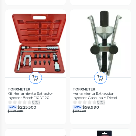
TORXMETER
TORXMETER
Kit Herramienta Extractor
Herramienta Extraccion
Inyector Bosch 110 Y 120
Inyector Gasolina Y Diesel
0
(
0
)
0
(
0
)
$225.500
$58.990
33%
39%
$337.990
$97.990