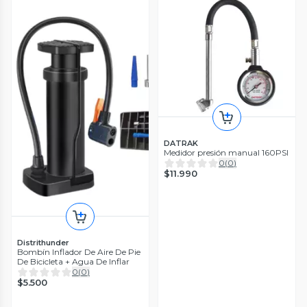
DATRAK
Medidor presión manual 160PSI
0
(
0
)
$11.990
Distrithunder
Bombín Inflador De Aire De Pie
De Bicicleta + Agua De Inflar
0
(
0
)
$5.500