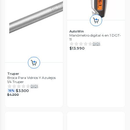
AutoWin
Manómetro digital 4 en 1 DGT-
11
0
(
0
)
$13.990
Truper
Broca Para Vidrios Y Azulejos
1/4 Truper
0
(
0
)
$3.500
16%
$4.200