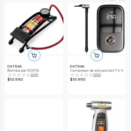
DATRAK
DATRAK
Bomba pie 100PSI
Compresor de aire portátil 7.4 V
0
(
0
)
0
(
0
)
$10.990
$19.990