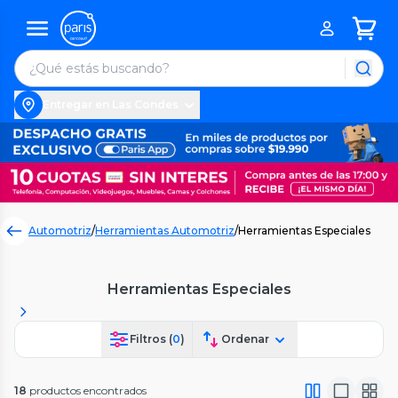
Entregar en Las Condes
Automotriz
/
Herramientas Automotriz
/
Herramientas Especiales
Herramientas Especiales
Filtros (
0
)
Ordenar
18
productos encontrados