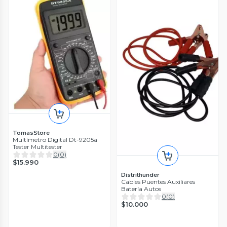
TomasStore
Multímetro Digital Dt-9205a
Tester Multitester
0
(
0
)
$15.990
Distrithunder
Cables Puentes Auxiliares
Batería Autos
0
(
0
)
$10.000