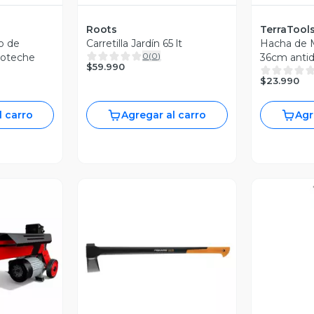
Roots
TerraTool
o de
Carretilla Jardín 65 lt
Hacha de M
0
(
0
)
hoteche
36cm antid
$59.990
hoja resist
$23.990
l carro
Agregar al carro
Agr
V
revia
Vista Previa