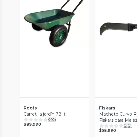
Vista Previa
Vista P
Roots
Fiskars
Carretilla jardín 78 lt
Machete Curvo 
0
(
0
)
Fiskars para Mal
$89.990
0
(
0
)
con Funda
$58.990