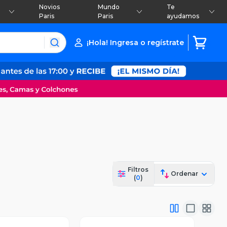
Novios
Mundo
Te
Paris
Paris
ayudamos
¡Hola! Ingresa o regístrate
Filtros
Ordenar
(
0
)