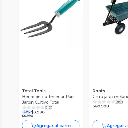
Vista P
Vista Previa
Total Tools
Roots
Herramienta Tenedor Para
Carro jardín volqu
0
(
0
)
Jardín Cultivo Total
$89.990
0
(
0
)
$3.990
42%
$6.990
Agregar al carro
Agregar a