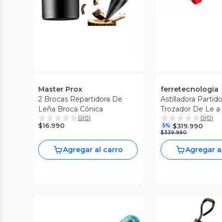
Master Prox
ferretecnologia
2 Brocas Repartidora De
Astilladora Partid
Leña Broca Cónica
Trozador De Le a
0
(
0
)
0
(
0
)
2200w
$16.990
$319.990
5%
$339.990
Agregar al carro
Agregar a