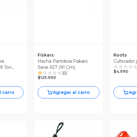
Fiskars
Roots
ora
Hacha Partidora Fiskars
Cultivador j
 9 Ton
Serie X27 (91 Cm)
$4.990
1
(
1
)
$125.990
l carro
Agregar al carro
Agr