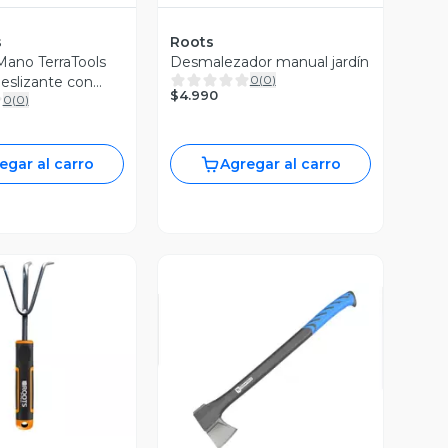
s
Roots
ano TerraTools
Desmalezador manual jardín
0
(
0
)
eslizante con
$4.990
0
(
0
)
ente
egar al carro
Agregar al carro
ista Previa
Vista Previa