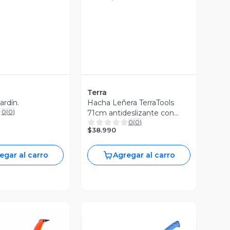
Terra
ardín.
Hacha Leñera TerraTools
0
(
0
)
71cm antideslizante con
0
(
0
)
hoja resistente
$38.990
egar al carro
Agregar al carro