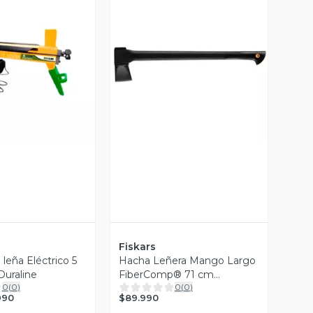
ista Previa
Vista Previa
Fiskars
 leña Eléctrico 5
Hacha Leñera Mango Largo
Duraline
FiberComp® 71 cm
0
(
0
)
0
(
0
)
FISKARS
$89.990
990