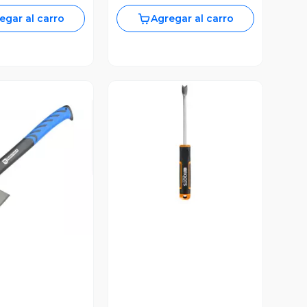
egar al carro
Agregar al carro
Vista Previa
ista Previa