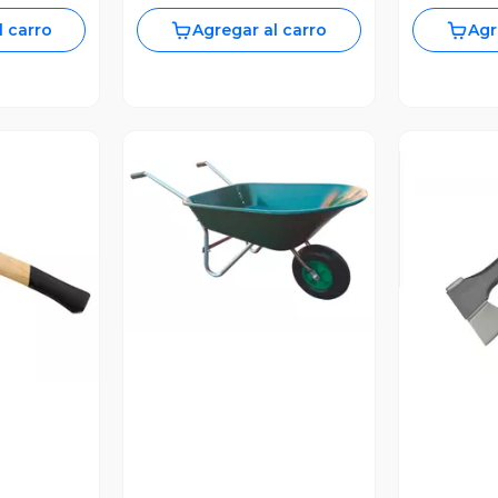
l carro
Agregar al carro
Agr
Vista Previa
revia
V