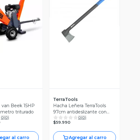
ista Previa
Vista Previa
TerraTools
a van Beek 15HP
Hacha Leñera TerraTools
etro triturado
97cm antideslizante con
0
(
0
)
0
(
0
)
hoja resistente
0
$59.990
egar al carro
Agregar al carro