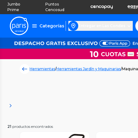
Jumbo
Puntos
Prime
Cencosud
Categorías
Entregar en Las Condes
Herramientas
/
Herramientas Jardín y Maquinarias
/
Maquinar
21
productos encontrados