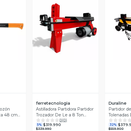
revia
Vista Previa
V
ferretecnologia
Duraline
Rozón
Astilladora Partidora Partidor
Partidor de
eza 48 cm
Trozador De Le a 8 Ton
Tolenadas 
0
(
0
)
2200w
$319.990
$379.
5%
32%
$339.990
$559.900