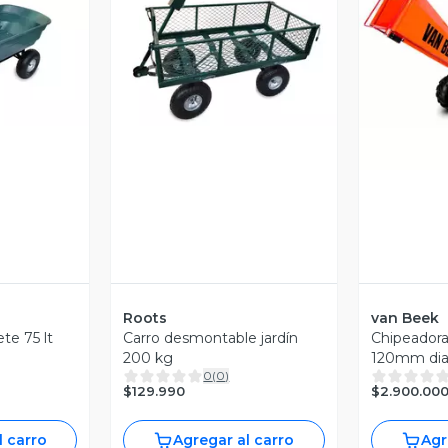
revia
Vista Previa
V
Roots
van Beek
ete 75 lt
Carro desmontable jardín
Chipeador
200 kg
120mm diam
0
(
0
)
$129.990
$2.900.00
l carro
Agregar al carro
Agr