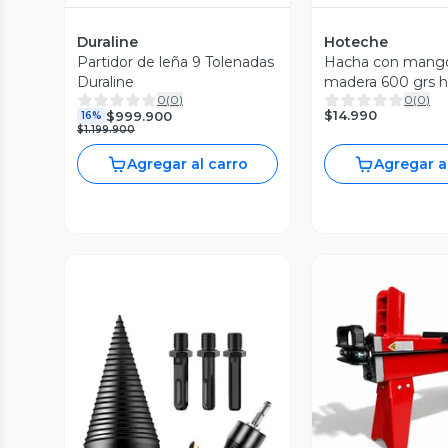
Duraline
Hoteche
Partidor de leña 9 Tolenadas
Hacha con mang
Duraline
madera 600 grs 
0
(
0
)
0
(
0
)
$14.990
$999.900
16%
$1.199.900
Agregar al carro
Agregar a
Vista P
Vista Previa