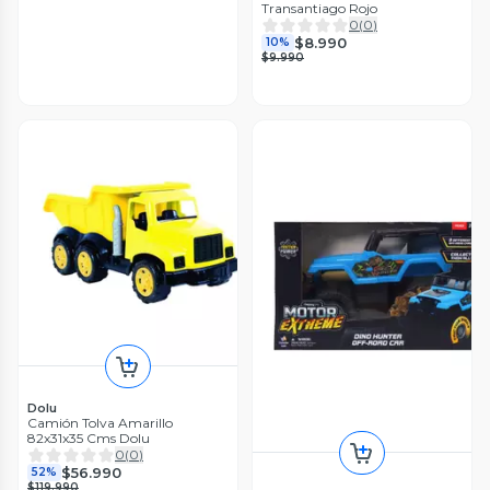
Transantiago Rojo
0
(
0
)
$8.990
10%
$9.990
Dolu
Camión Tolva Amarillo
82x31x35 Cms Dolu
0
(
0
)
$56.990
52%
$119.990