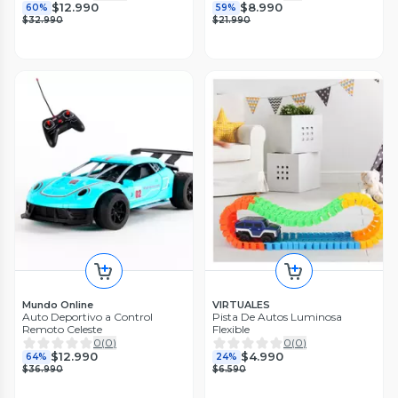
$12.990
$8.990
60%
59%
$32.990
$21.990
Mundo Online
VIRTUALES
Auto Deportivo a Control
Pista De Autos Luminosa
Remoto Celeste
Flexible
0
(
0
)
0
(
0
)
$12.990
$4.990
64%
24%
$36.990
$6.590