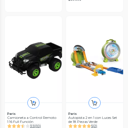
Paris
Paris
Camioneta a Control Remoto
Autopista 2 en 1 con Luces Set
1:16 Full Función
de 18 Piezas Verde
3.9
(
10
)
5
(
2
)