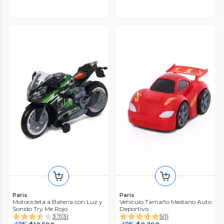
Paris
Paris
Motocicleta a Batería con Luz y
Vehículo Tamaño Mediano Auto
Sonido Try Me Rojo
Deportivo
3.7
(
3
)
5
(
1
)