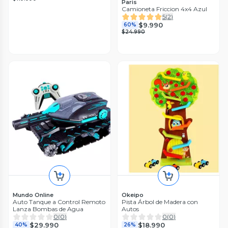
Paris
Camioneta Friccion 4x4 Azul
5
(
2
)
$9.990
60%
$24.990
Mundo Online
Okeipo
Auto Tanque a Control Remoto
Pista Árbol de Madera con
Lanza Bombas de Agua
Autos
0
(
0
)
0
(
0
)
$29.990
$18.990
40%
26%