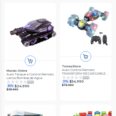
TomasStore
Auto Control Remoto
Mundo Online
TRANSFORM RECARGABLE
Auto Tanque a Control Remoto
USB
0
(
0
)
Lanza Bombas de Agua
$54.990
31%
0
(
0
)
$79.990
$24.990
35%
$38.990