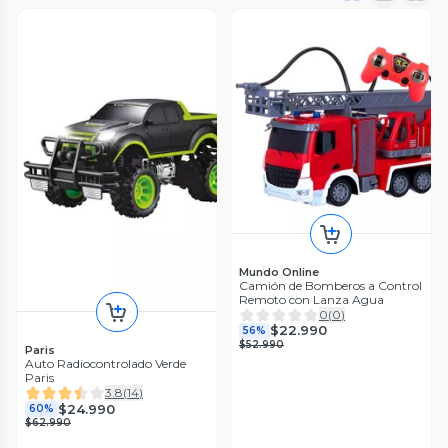
Mundo Online
Camión de Bomberos a Control
Remoto con Lanza Agua
0
(
0
)
$22.990
56%
$52.990
Paris
Auto Radiocontrolado Verde
Paris
3.8
(
14
)
$24.990
60%
$62.990