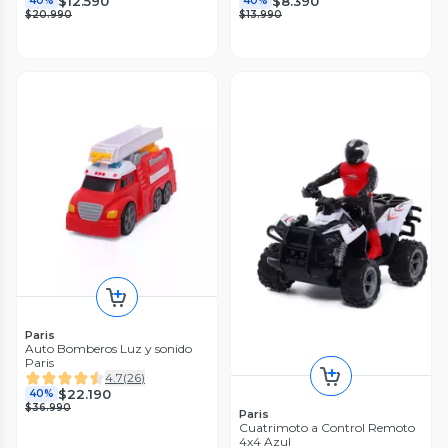
$12.590
$8.390
40%
40%
$20.990
$13.990
Paris
Auto Bomberos Luz y sonido
Paris
4.7
(
26
)
$22.190
40%
$36.990
Paris
Cuatrimoto a Control Remoto
4x4 Azul