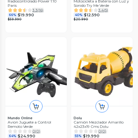
Radiocontrolado Power 1:10
Motocicleta a Batería con Luz y
Paris
Sonido Try Me Verde
3.3
(
16
)
3.4
(
5
)
$19.990
$12.590
66%
40%
$59.990
$20.990
Mundo Online
Dolu
Avion Juguete a Control
Camión Mezclador Amarillo
Remoto Verde
42x23x19 Cms Dolu
0
(
0
)
0
(
0
)
$24.990
$19.990
64%
55%