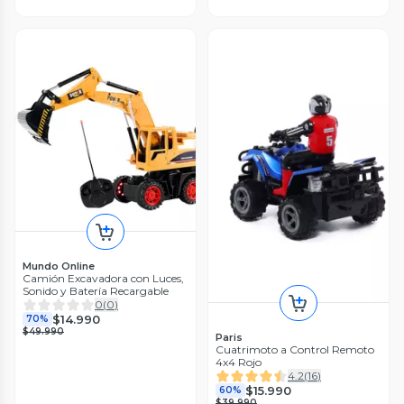
Mundo Online
Camión Excavadora con Luces,
Sonido y Batería Recargable
0
(
0
)
$14.990
70%
$49.990
Paris
Cuatrimoto a Control Remoto
4x4 Rojo
4.2
(
16
)
$15.990
60%
$39.990