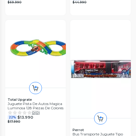
$69.990
$44.990
Total Upgrate
Juguete Pista De Autos Magica
Luminosa 128 Piezas De Colores
0
(
0
)
$13.990
22%
$17.990
Perrot
Bus Transporte Juguete Tipo