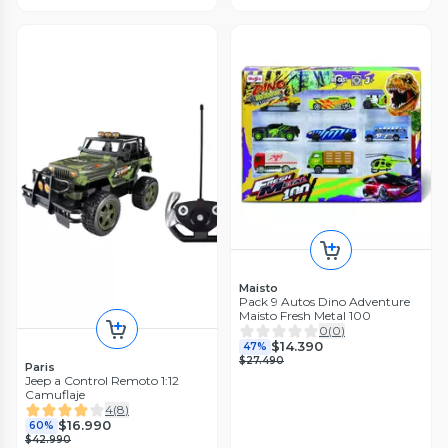
Maisto
Pack 9 Autos Dino Adventure
Maisto Fresh Metal 100
0
(
0
)
$14.390
47%
$27.490
Paris
Jeep a Control Remoto 1:12
Camuflaje
4
(
8
)
$16.990
60%
$42.990