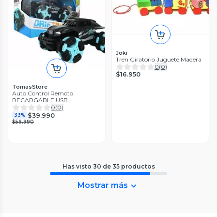
Joki
Tren Giratorio Juguete Madera
0
(
0
)
$16.950
TomasStore
Auto Control Remoto
RECARGABLE USB
NEGROCELESTE
0
(
0
)
$39.990
33%
$59.990
Has visto
30
de
35
productos
Mostrar más