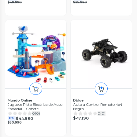
$49.990
$25.990
Mundo Online
Dblue
Juguete Pista Electrica de Auto
Auto a Control Remoto 4x4
Espacial + Cohete
Negro
0
(
0
)
0
(
0
)
$47.190
$44.990
11%
$50.990