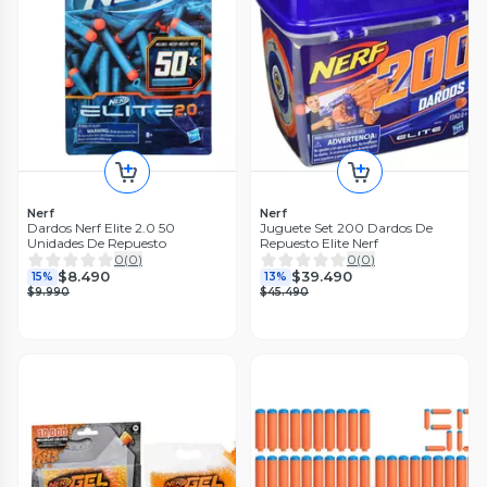
Nerf
Nerf
Dardos Nerf Elite 2.0 50
Juguete Set 200 Dardos De
Unidades De Repuesto
Repuesto Elite Nerf
0
(
0
)
0
(
0
)
$8.490
$39.490
15%
13%
$9.990
$45.490