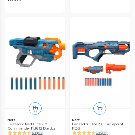
Nerf
Nerf
Lanzador Nerf Elite 2.0
Lanzador Elite 2.0 Eaglepoint
Commander Rd6 12 Dardos
RD8
4.6
(
53
)
4.8
(
16
)