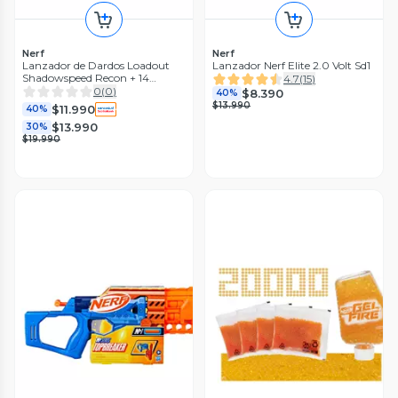
Nerf
Nerf
Lanzador de Dardos Loadout
Lanzador Nerf Elite 2.0 Volt Sd1
Shadowspeed Recon + 14
4.7
(
15
)
Dardos
0
(
0
)
$8.390
40%
$13.990
$11.990
40%
$13.990
30%
$19.990