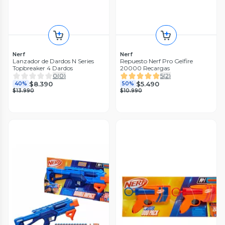
Nerf
Nerf
Lanzador de Dardos N Series
Repuesto Nerf Pro Gelfire
Topbreaker 4 Dardos
20000 Recargas
0
(
0
)
5
(
2
)
$8.390
$5.490
40%
50%
$13.990
$10.990