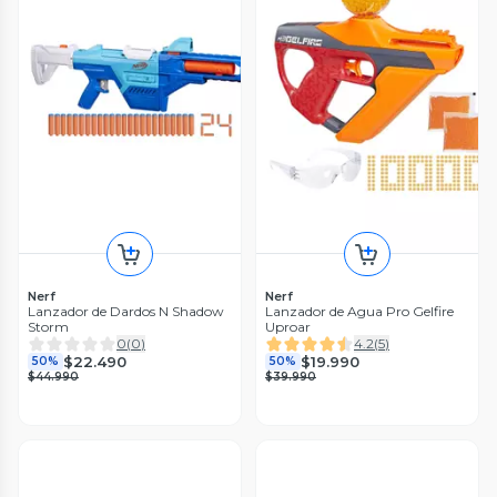
Nerf
Nerf
Lanzador de Dardos N Shadow
Lanzador de Agua Pro Gelfire
Storm
Uproar
0
(
0
)
4.2
(
5
)
$22.490
$19.990
50%
50%
$44.990
$39.990