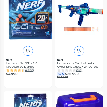
Nerf
Nerf
Lanzador Nerf Elite 2.0
Lanzador de Dardos Loadout
Repuesto 20 Dardos
Cyberlight Ghost + 24 Dardos
4.9
(
16
)
0
(
0
)
$4.990
$26.990
40%
$44.990