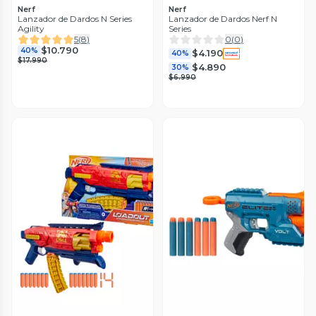
Nerf
Nerf
Lanzador de Dardos N Series
Lanzador de Dardos Nerf N
Agility
Series
5
(
8
)
0
(
0
)
$10.790
40%
$4.190
40%
$17.990
$4.890
30%
$6.990