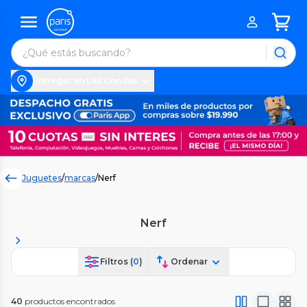
Entregar en Las Condes
Juguetes
/
marcas
/
Nerf
Nerf
Filtros (
0
)
Ordenar
40
productos encontrados