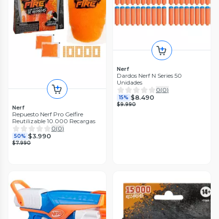
Nerf
Dardos Nerf N Series 50
Unidades
0
(
0
)
$8.490
15%
$9.990
Nerf
Repuesto Nerf Pro Gelfire
Reutilizable 10.000 Recargas
0
(
0
)
$3.990
50%
$7.990