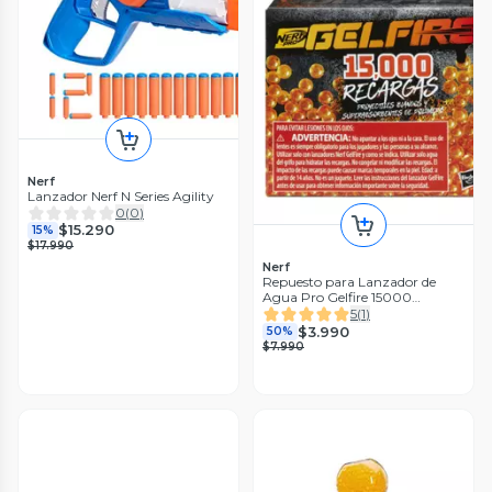
Nerf
Lanzador Nerf N Series Agility
0
(
0
)
$15.290
15%
$17.990
Nerf
Repuesto para Lanzador de
Agua Pro Gelfire 15000
Recargas
5
(
1
)
$3.990
50%
$7.990