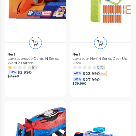
Nerf
Nerf
Lanzadores de Dardo N Series
Lanzador Nerf N Series Gear Up
Ward 2 Dardos
Pack
1
(
1
)
0
(
0
)
$3.990
50%
$23.990
40%
$7.990
$27.990
30%
$39.990