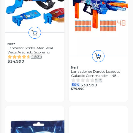
Nerf
Lanzador Spider-Man Real
Webs Arácnido Supremo
4.5
(
31
)
$34.990
Nerf
Lanzador de Dardos Loadout
Galactic Commander + 48
Dardos
0
(
0
)
$39.990
50%
$79.990