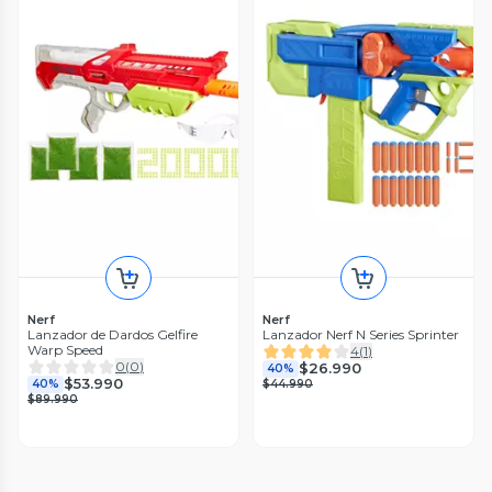
Nerf
Nerf
Lanzador de Dardos Gelfire
Lanzador Nerf N Series Sprinter
Warp Speed
4
(
1
)
0
(
0
)
$26.990
40%
$53.990
40%
$44.990
$89.990