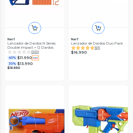
Nerf
Nerf
Lanzador de Dardos N Series
Lanzador de Dardos Duo Pack
Double Impact + 12 Dardos
5
(
1
)
0
(
0
)
$16.990
$11.990
40%
$13.990
30%
$19.990