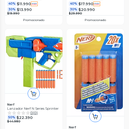
$11.990
$17.990
40%
40%
$13.990
$20.990
30%
30%
$19.990
$29.990
Promocionado
Promocionado
Nerf
Lanzador Nerf N Series Sprinter
0
(
0
)
$22.390
50%
$44.980
Nerf