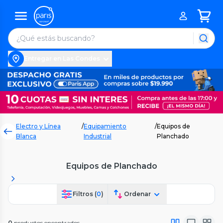
Entregar en Las Condes
Electro y Línea
/
Equipamiento
/
Equipos de
Blanca
Industrial
Planchado
Equipos de Planchado
Filtros (
0
)
Ordenar
0
productos encontrados