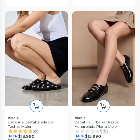
Alaniz
Alaniz
Ballerina Destalonada con
Zapatilla Urbana Velcros
Tachas Mujer
Acharolada Plana Mujer
5
(
1
)
0
(
0
)
$13.990
$15.990
60%
60%