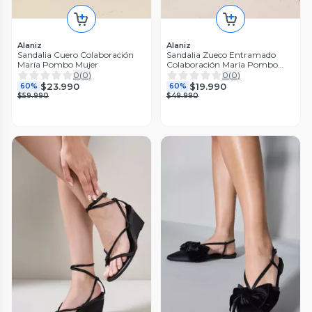
Alaniz
Alaniz
Sandalia Cuero Colaboración
Sandalia Zueco Entramado
María Pombo Mujer
Colaboración María Pombo
Mujer
0
(
0
)
0
(
0
)
$23.990
$19.990
60%
60%
$59.990
$49.990