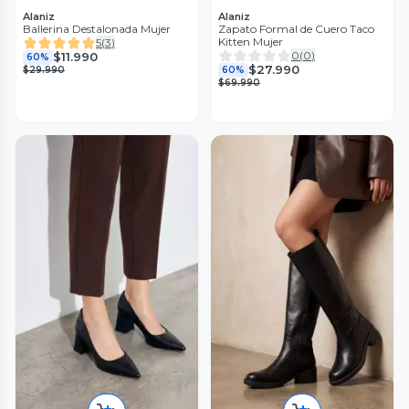
Alaniz
Alaniz
Ballerina Destalonada Mujer
Zapato Formal de Cuero Taco
Kitten Mujer
5
(
3
)
0
(
0
)
$11.990
60%
$27.990
$29.990
60%
$69.990