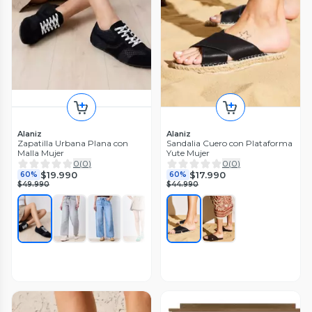
Alaniz
Alaniz
Zapatilla Urbana Plana con
Sandalia Cuero con Plataforma
Malla Mujer
Yute Mujer
0
(
0
)
0
(
0
)
$19.990
$17.990
60%
60%
$49.990
$44.990