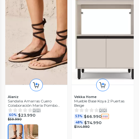
Alaniz
Vekka Home
Sandalia Amarras Cuero
Mueble Base Koya 2 Puertas
Colaboración María Pombo
Beige
Mujer
0
(
0
)
0
(
0
)
$23.990
60%
$66.990
53%
$59.990
$74.990
48%
$144.990