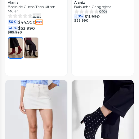
Alaniz
Alaniz
Botín de Cuero Taco Kitten
Babucha Cangrejera
Mujer
0
(
0
)
0
(
0
)
$11.990
60%
$29.990
$44.990
50%
$53.990
40%
$89.990