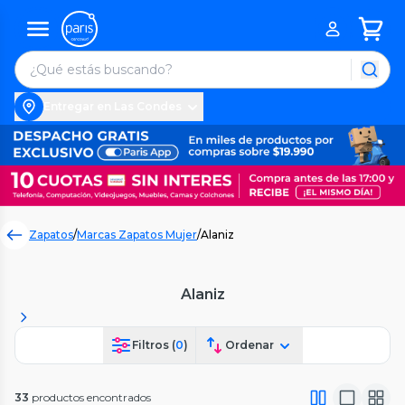
Entregar en Las Condes
Zapatos
/
Marcas Zapatos Mujer
/
Alaniz
Alaniz
Filtros (
0
)
Ordenar
33
productos encontrados