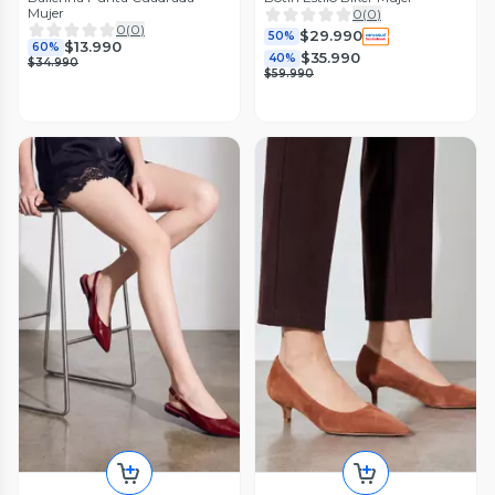
Mujer
0
(
0
)
0
(
0
)
$29.990
50%
$13.990
60%
$35.990
40%
$34.990
$59.990