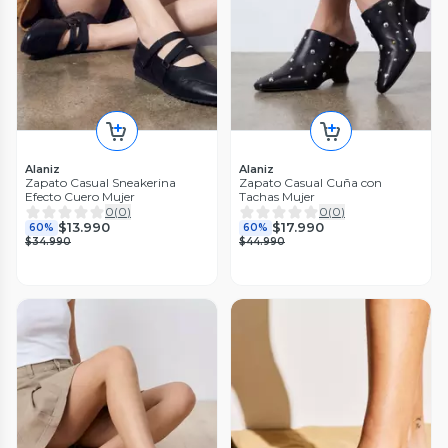
Alaniz
Alaniz
Zapato Casual Sneakerina
Zapato Casual Cuña con
Efecto Cuero Mujer
Tachas Mujer
0
(
0
)
0
(
0
)
$13.990
$17.990
60%
60%
$34.990
$44.990