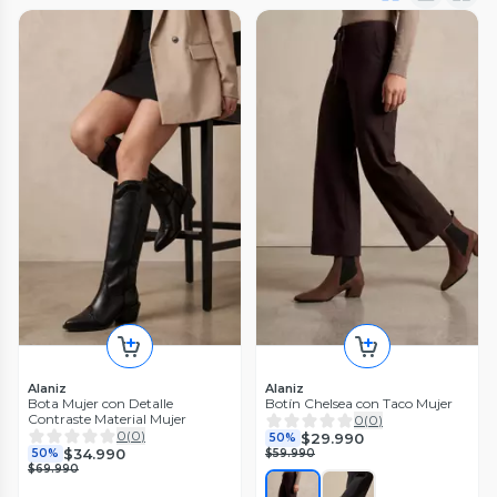
Alaniz
Alaniz
Bota Mujer con Detalle
Botín Chelsea con Taco Mujer
Contraste Material Mujer
0
(
0
)
0
(
0
)
$29.990
50%
$34.990
50%
$59.990
$69.990