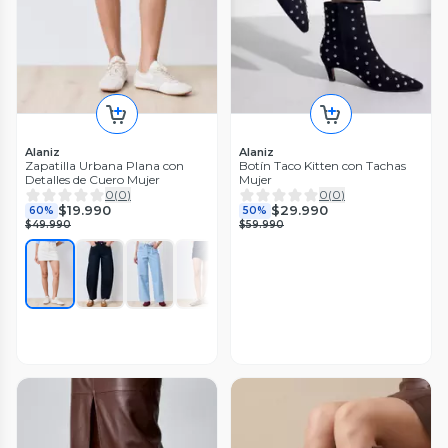
Alaniz
Alaniz
Zapatilla Urbana Plana con
Botín Taco Kitten con Tachas
Detalles de Cuero Mujer
Mujer
0
(
0
)
0
(
0
)
$19.990
$29.990
60%
50%
$49.990
$59.990