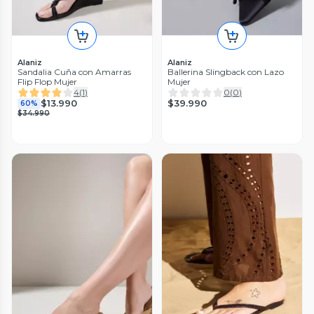
Alaniz
Alaniz
Sandalia Cuña con Amarras
Ballerina Slingback con Lazo
Flip Flop Mujer
Mujer
4
(
1
)
0
(
0
)
$39.990
$13.990
60%
$34.990