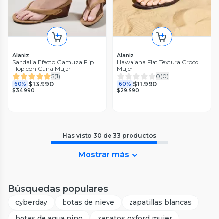
Alaniz
Alaniz
Sandalia Efecto Gamuza Flip
Hawaiana Flat Textura Croco
Flop con Cuña Mujer
Mujer
5
(
1
)
0
(
0
)
$13.990
$11.990
60%
60%
$34.990
$29.990
Has visto
30
de
33
productos
Mostrar más
Búsquedas populares
cyberday
botas de nieve
zapatillas blancas
botas de agua nino
zapatos oxford mujer