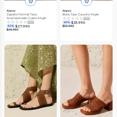
Alaniz
Alaniz
Zapato Formal Taco
Bota Tipo Gaucho Mujer
Acampanado Cuero Mujer
0
(
0
)
0
(
0
)
$35.990
40%
$27.990
60%
$59.990
$69.990