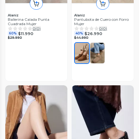
Alaniz
Alaniz
Ballerina Calada Punta
Pantubota de Cuero con Forro
Cuadrada Mujer
Mujer
0
(
0
)
0
(
0
)
$11.990
$26.990
60%
40%
$29.990
$44.990