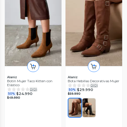
Alaniz
Alaniz
Botín Mujer Taco Kitten con
Bota Hebillas Decorativas Mujer
Elástico
0
(
0
)
0
(
0
)
$29.990
50%
$24.990
50%
$59.990
$49.990