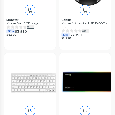
Monster
Genius
Mouse Pad RGB Negro
Mouse Alámbrico USB DX-101-
BK
0
(
0
)
0
(
0
)
$3.990
20%
$3.990
$4.990
33%
$5.990