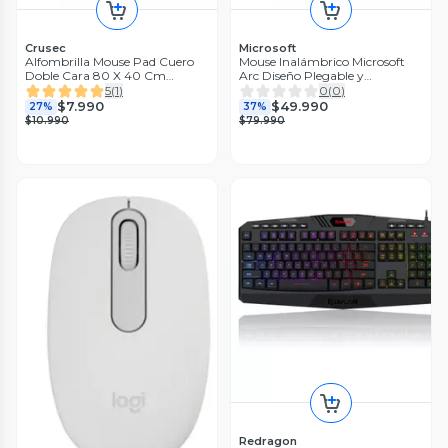
Crusec
Microsoft
Alfombrilla Mouse Pad Cuero
Mouse Inalámbrico Microsoft
Doble Cara 80 X 40 Cm
Arc Diseño Plegable y
Impermeable
Ergonómico Conexión
5
(
1
)
0
(
0
)
Bluetooth Color
$7.990
$49.990
27%
37%
$10.990
$79.990
Redragon