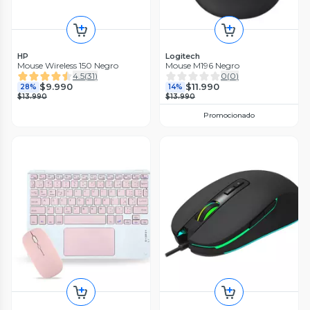
HP
Logitech
Mouse Wireless 150 Negro
Mouse M196 Negro
4.5
(
31
)
0
(
0
)
$9.990
$11.990
28%
14%
$13.990
$13.990
Promocionado