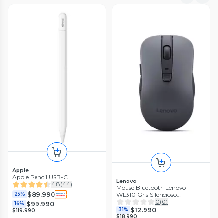
Apple
Apple Pencil USB-C
Lenovo
4.8
(
44
)
Mouse Bluetooth Lenovo
$89.990
WL310 Gris Silencioso
25%
(GY51Q65622)
0
(
0
)
$99.990
16%
$12.990
31%
$119.990
$18.990