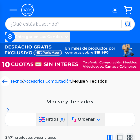
Entregar en Las Condes
Tecno
/
Accesorios Computación
/
Mouse y Teclados
Mouse y Teclados
Filtros (
0
)
Ordenar
3471
productos encontrados