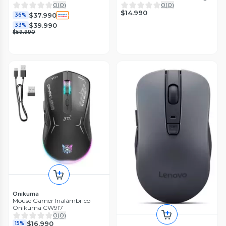
- Negro
LEVO
0
(
0
)
0
(
0
)
$14.990
$37.990
36%
$39.990
33%
$59.990
Onikuma
Mouse Gamer Inalámbrico
Onikuma CW917
0
(
0
)
$16.990
15%