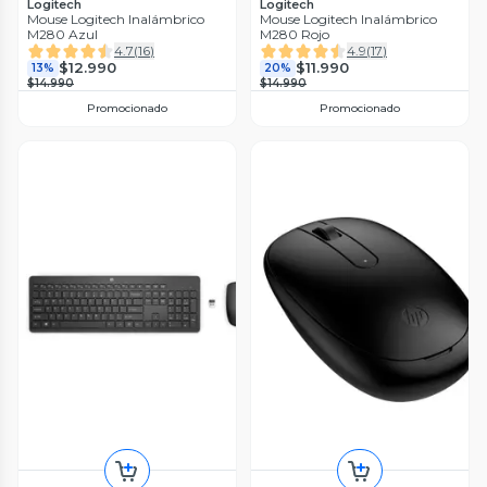
Logitech
Logitech
Mouse Logitech Inalámbrico
Mouse Logitech Inalámbrico
M280 Azul
M280 Rojo
4.7
(
16
)
4.9
(
17
)
$12.990
$11.990
13%
20%
$14.990
$14.990
Promocionado
Promocionado