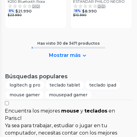
K250 Bluetooth Rosa
ESTÁNDAR PHILCO NEGRO
0
(
0
)
0
(
0
)
$21.990
$8.990
8%
18%
$23.990
$10.990
Has visto
30
de
3471
productos
Mostrar más
Búsquedas populares
logitech g pro
teclado tablet
teclado ipad
mouse gamer
mousepad gamer
Encuentra los mejores
mouse
y
teclados
en
Paris.cl
Ya sea para trabajar, estudiar o jugar en tu
computador, necesitas contar con los mejores