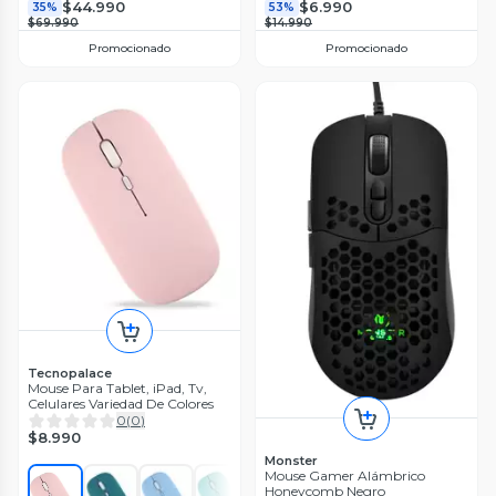
$44.990
$6.990
35%
53%
$69.990
$14.990
Promocionado
Promocionado
Tecnopalace
Mouse Para Tablet, iPad, Tv,
Celulares Variedad De Colores
0
(
0
)
$8.990
Monster
Mouse Gamer Alámbrico
Honeycomb Negro