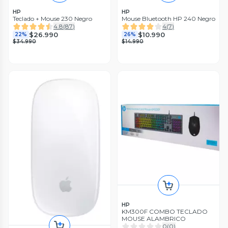
HP
HP
Teclado + Mouse 230 Negro
Mouse Bluetooth HP 240 Negro
4.8
(
87
)
4
(
7
)
$26.990
$10.990
22%
26%
$34.990
$14.990
HP
KM300F COMBO TECLADO
MOUSE ALAMBRICO
0
(
0
)