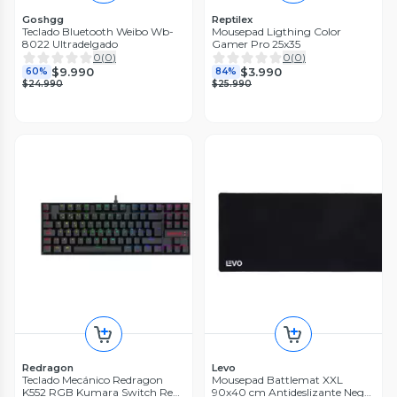
Goshgg
Reptilex
Teclado Bluetooth Weibo Wb-
Mousepad Ligthing Color
8022 Ultradelgado
Gamer Pro 25x35
0
(
0
)
0
(
0
)
$9.990
$3.990
60%
84%
$24.990
$25.990
Redragon
Levo
Teclado Mecánico Redragon
Mousepad Battlemat XXL
K552 RGB Kumara Switch Red
90x40 cm Antideslizante Negro