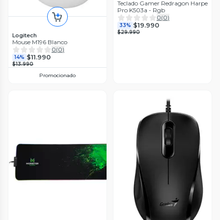
Teclado Gamer Redragon Harpe
Pro K503a - Rgb
0
(
0
)
$19.990
33%
$29.990
Logitech
Mouse M196 Blanco
0
(
0
)
$11.990
14%
$13.990
Promocionado