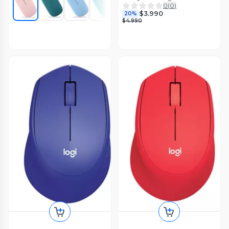
0
(
0
)
$3.990
20%
$4.990