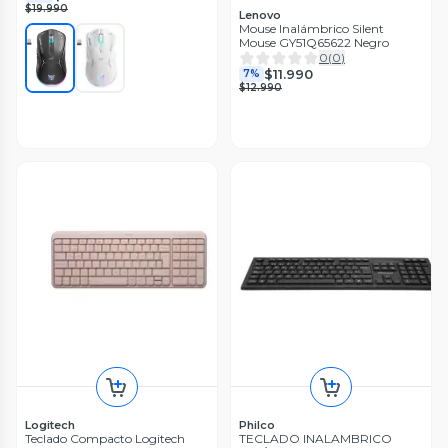
$19.990
Lenovo
Mouse Inalámbrico Silent
Mouse GY51Q65622 Negro
0
(
0
)
$11.990
7%
$12.990
Logitech
Philco
Teclado Compacto Logitech
TECLADO INALAMBRICO