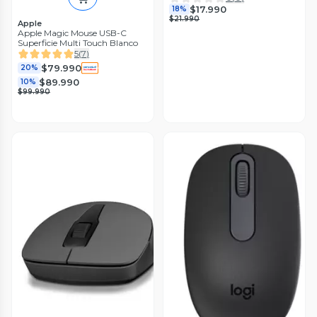
$17.990
18%
$21.990
Apple
Apple Magic Mouse USB-C
Superficie Multi Touch Blanco
5
(
7
)
$79.990
20%
$89.990
10%
$99.990