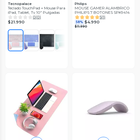
Tecnopalace
Philips
Teclado TouchPad + Mouse Para
MOUSE GAMER ALAMBRICO
iPad, Tablet, Tv 10" Pulgadas
PHILIPS 7 BOTONES SPK9414
0
(
0
)
5
(
1
)
$21.990
$4.990
58%
$11.990