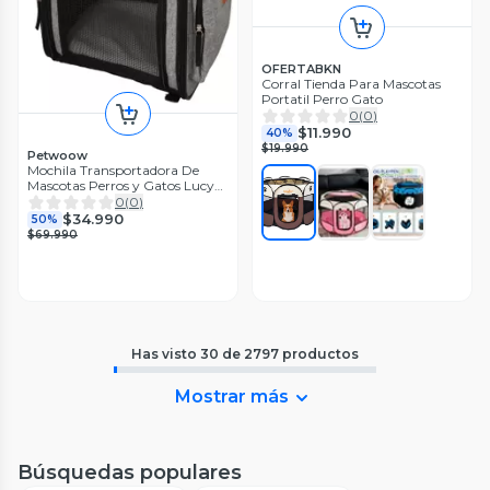
OFERTABKN
Corral Tienda Para Mascotas
Portatil Perro Gato
0
(
0
)
$11.990
40%
$19.990
Petwoow
Mochila Transportadora De
Mascotas Perros y Gatos Lucy
32x29x42
0
(
0
)
$34.990
50%
$69.990
Has visto
30
de
2797
productos
Mostrar más
Búsquedas populares