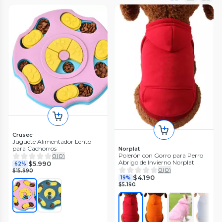
Crusec
Juguete Alimentador Lento
para Cachorros
Norplat
Polerón con Gorro para Perro
0
(
0
)
Abrigo de Invierno Norplat
$5.990
62%
0
(
0
)
$15.990
$4.190
19%
$5.190