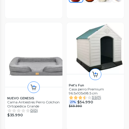
Pet's Fun
Casa perro Premium
96.5x105x98.5 cm
3.9
(
7
)
NUEVO GENESIS
$54.990
Cama Antiestres Perro Colchon
21%
Ortopedica Grande
$69.990
0
(
0
)
$35.990