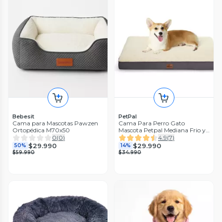
Bebesit
PetPal
Cama para Mascotas Pawzen
Cama Para Perro Gato
Ortopédica M70x50
Mascota Petpal Mediana Frio y
Calor
0
(
0
)
4.9
(
7
)
$29.990
$29.990
50%
14%
$59.990
$34.990