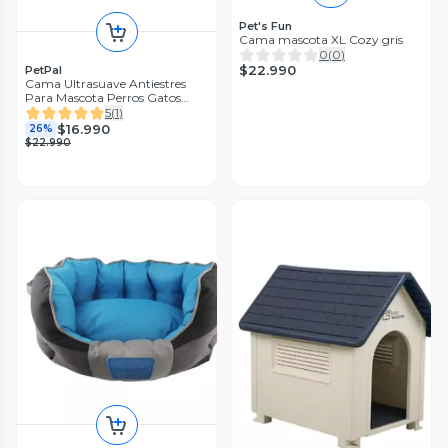
Pet's Fun
Cama mascota XL Cozy gris
0
(
0
)
$22.990
PetPal
Cama Ultrasuave Antiestres
Para Mascota Perros Gatos
PetPal
5
(
1
)
$16.990
26%
$22.990