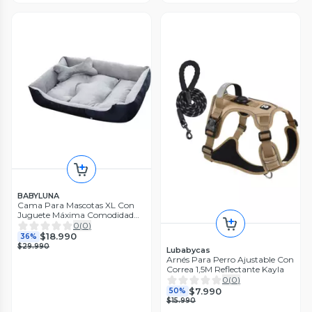
BABYLUNA
Cama Para Mascotas XL Con
Juguete Máxima Comodidad
Gris
0
(
0
)
$18.990
36%
$29.990
Lubabycas
Arnés Para Perro Ajustable Con
Correa 1,5M Reflectante Kayla
0
(
0
)
$7.990
50%
$15.990