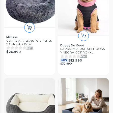
Matisse
Camita Anti-estres Para Perros
Y Gatos de 60cm
Doggy Do Good
0
(
0
)
PARKA IMPERMEABLE ROSA
$20.990
Y NEGRA GORRO- XL
0
(
0
)
$12.990
60%
$32.990