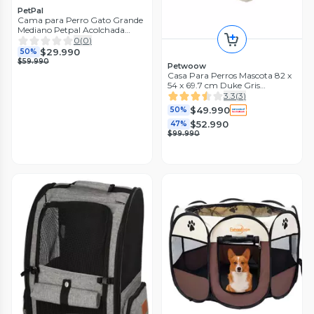
PetPal
Cama para Perro Gato Grande
Mediano Petpal Acolchada
Lavable
0
(
0
)
$29.990
50%
$59.990
Petwoow
Casa Para Perros Mascota 82 x
54 x 69.7 cm Duke Gris
Petwoow
3.3
(
3
)
$49.990
50%
$52.990
47%
$99.990