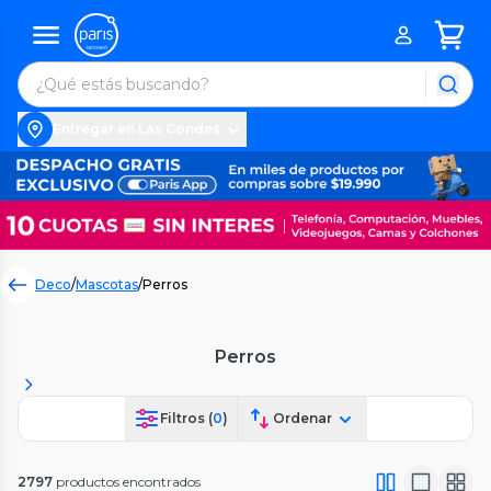
Entregar en Las Condes
Deco
/
Mascotas
/
Perros
Perros
Filtros (
0
)
Ordenar
2797
productos encontrados