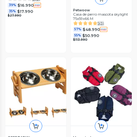
$16.990
39%
Petwoow
$17.990
35%
Casa de perro mascota skylight
$27.990
75x59x66 M
5
(
3
)
$48.990
57%
$50.990
55%
$113.990