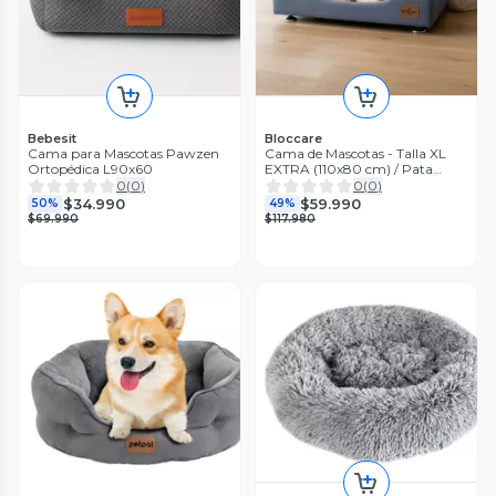
Bebesit
Bloccare
Cama para Mascotas Pawzen
Cama de Mascotas - Talla XL
Ortopédica L90x60
EXTRA (110x80 cm) / Pata
Montessori 3 cm (Gris)
0
(
0
)
0
(
0
)
$34.990
$59.990
50%
49%
$69.990
$117.980