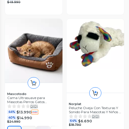
$49.990
Mascotodo
Cama Ultrasuave para
Mascotas Perros Gatos
Norplat
Rectangular Talla M 54cm X
0
(
0
)
Peluche Oveja Con Texturas Y
42cm
$13.990
Sonido Para Mascotas Y Niños -
44%
Norplat
0
(
0
)
$14.990
40%
$6.690
64%
$24.990
$18.790