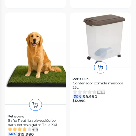
Pet's Fun
Contenedor comida mascota
25L
0
(
0
)
$8.990
30%
$12.990
Petwoow
Baño Reutilizable ecológico
para perros o gatos Talla XXL
Medidas 75x50 cm
4
(
1
)
$19.980
60%