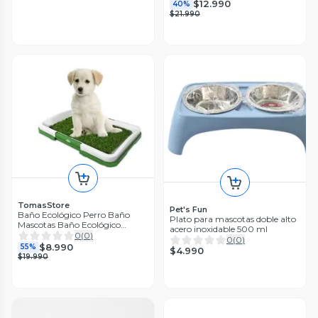
$12.990
40%
$21.990
TomasStore
Pet's Fun
Baño Ecológico Perro Baño
Plato para mascotas doble alto
Mascotas Baño Ecológico
acero inoxidable 500 ml
47x34cm
0
(
0
)
0
(
0
)
$8.990
55%
$4.990
$19.990