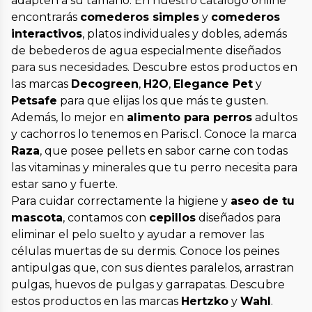
adapten a su tamaño. En nuestro catálogo online
encontrarás
comederos simples
y
comederos
interactivos
, platos individuales y dobles, además
de bebederos de agua especialmente diseñados
para sus necesidades. Descubre estos productos en
las marcas
Decogreen
,
H2O
,
Elegance Pet
y
Petsafe
para que elijas los que más te gusten.
Además, lo mejor en
alimento para perros
adultos
y cachorros lo tenemos en Paris.cl. Conoce la marca
Raza
, que posee pellets en sabor carne con todas
las vitaminas y minerales que tu perro necesita para
estar sano y fuerte.
Para cuidar correctamente la higiene y
aseo de tu
mascota
, contamos con
cepillos
diseñados para
eliminar el pelo suelto y ayudar a remover las
células muertas de su dermis. Conoce los peines
antipulgas que, con sus dientes paralelos, arrastran
pulgas, huevos de pulgas y garrapatas. Descubre
estos productos en las marcas
Hertzko
y
Wahl
.