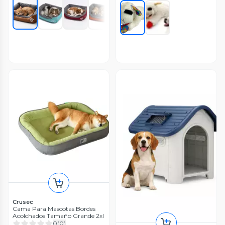
Crusec
Cama Para Mascotas Bordes
Acolchados Tamaño Grande 2xl
0
(
0
)