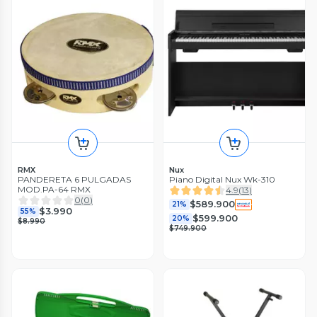
RMX
Nux
PANDERETA 6 PULGADAS
Piano Digital Nux Wk-310
MOD.PA-64 RMX
4.9
(
13
)
0
(
0
)
$589.900
21%
$3.990
55%
$599.900
20%
$8.990
$749.900