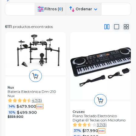
Filtros (
0
)
Ordenar
6111
productos encontrados
Nux
Batería Electrónica Dm-210
Nux
4.7
(
3
)
$479.900
14%
Crusec
$499.900
10%
Piano Teclado Electrónico
$559.900
Digital 61 Teclas con Microfono
3.7
(
3
)
$17.990
37%