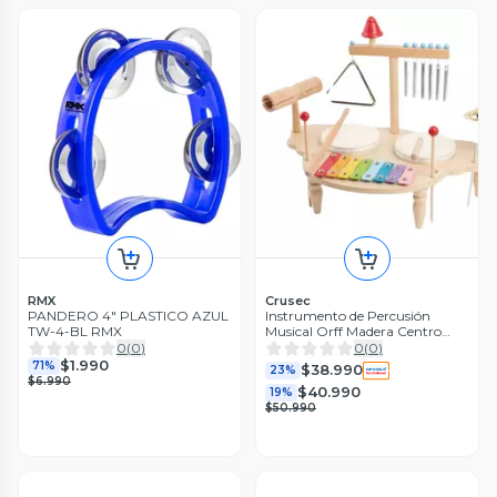
RMX
Crusec
PANDERO 4" PLASTICO AZUL
Instrumento de Percusión
TW-4-BL RMX
Musical Orff Madera Centro
Musical
0
(
0
)
0
(
0
)
$1.990
71%
$38.990
23%
$6.990
$40.990
19%
$50.990