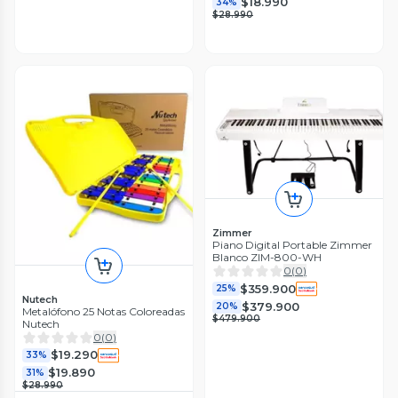
$18.990
34%
$28.990
Zimmer
Piano Digital Portable Zimmer
Blanco ZIM-800-WH
0
(
0
)
$359.900
25%
Nutech
$379.900
20%
Metalófono 25 Notas Coloreadas
$479.900
Nutech
0
(
0
)
$19.290
33%
$19.890
31%
$28.990