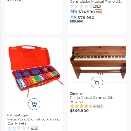
Controlador Musical Piano USB
Crusec
0
(
0
)
$74.990
16%
$79.990
11%
$89.990
Zimmer
Piano Digital Zimmer ZIM-
900-NT
4.4
(
8
)
$549.900
EshopAngie
Metalófono Cromático Xilófono
Con Maleta
0
(
0
)