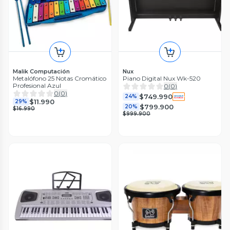
Malik Computación
Nux
Metalófono 25 Notas Cromático
Piano Digital Nux Wk-520
Profesional Azul
0
(
0
)
0
(
0
)
$749.990
24%
$11.990
29%
$799.900
20%
$16.990
$999.900