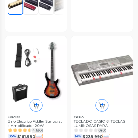
Fiddler
Casio
Bajo Eléctrico Fiddler Sunburst
TECLADO CASIO 61 TECLAS
+ Amplificador 20W
LUMINOSAS PARA
APRENDIZAJE LK-270
4.6
(
0
)
0
(
0
)
$161.990
$239.990
35%
14%