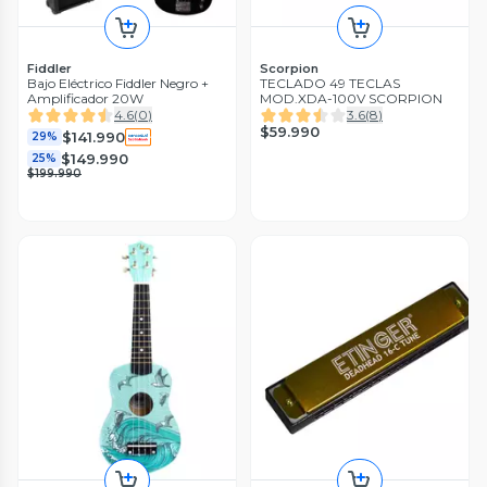
Fiddler
Scorpion
Bajo Eléctrico Fiddler Negro +
TECLADO 49 TECLAS
Amplificador 20W
MOD.XDA-100V SCORPION
4.6
(
0
)
3.6
(
8
)
$59.990
$141.990
29%
$149.990
25%
$199.990