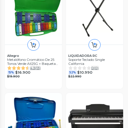
Allegro
LIQUIDADORA RC
Metalófono Cromático De 25
Soporte Teclado Single
Tonos Verde All25G + Baqueta
California
Adicional
4.3
(
13
)
0
(
0
)
$16.900
$10.990
15%
52%
$19.900
$22.990