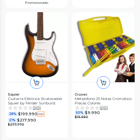
Promocionado
Squier
Crusec
Guitarra Eléctrica Stratocaster
Metalofono 25 Notas Cromático
Squier by Fender Sunburst
Placas Colores
0
(
0
)
0
(
0
)
$9.990
50%
$199.990
28%
$19.990
$217.990
21%
$277.770