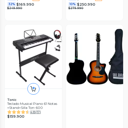
$169.990
$250.990
32%
10%
$249.990
$279.990
Tonic
Teclado Musical Piano 61 Notas
+Stand+Silla Ton-600
4.8
(
17
)
$159.900