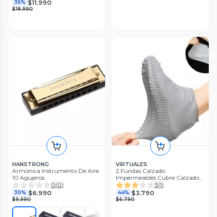
$11.990
36%
$18.990
HANSTRONG
VIRTUALES
Armónica Instrumento De Aire
2 Fundas Calzado
10 Agujeros
Impermeables Cubre Calzado
Aisla
0
(
0
)
3
(
1
)
$6.990
$3.790
30%
44%
$9.990
$6.790