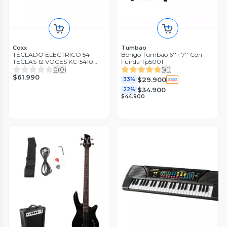
Coxx
Tumbao
TECLADO ELECTRICO 54
Bongo Tumbao 6''+ 7'' Con
TECLAS 12 VOCES KC-5410
Funda Tp5001
COXX
0
(
0
)
5
(
1
)
$61.990
$29.900
33%
$34.900
22%
$44.900