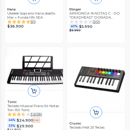
Hana
Etinger
Ukelele Soprano Hana diseño
ARMONICA 16 NOTAS C - DO
Mar + Funda HN-SEA
"DEADHEAD" DORADA
ETINGER
5
(
1
)
0
(
0
)
$36.900
$5.990
40%
$9.990
Tonic
Teclado Musical Piano 54 Notas
Ton-150 Tonic
3.6
(
28
)
$24.900
44%
Crusec
$29.900
33%
Teclado Midi 25 Teclas
$44.900