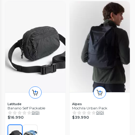
Latitude
Alpes
Banano Self Packable
Mochila Urban Pack
0
(
0
)
0
(
0
)
$16.990
$39.990