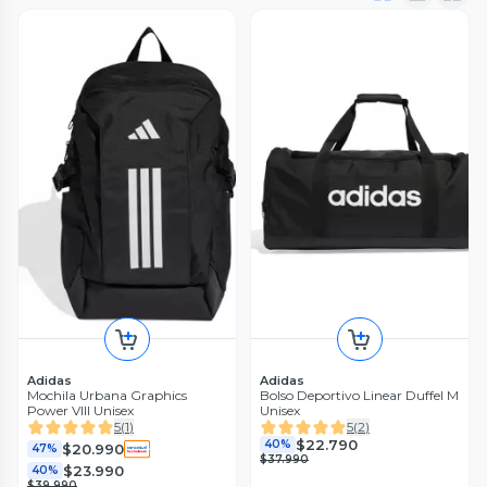
Adidas
Adidas
Mochila Urbana Graphics
Bolso Deportivo Linear Duffel M
Power VIII Unisex
Unisex
5
(
1
)
5
(
2
)
$22.790
40%
$20.990
47%
$37.990
$23.990
40%
$39.990