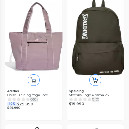
Adidas
Spalding
Bolso Training Yoga Tote
Mochila Logo Prisma 25L
0
(
0
)
0
(
0
)
$19.990
$29.990
40%
$49.990