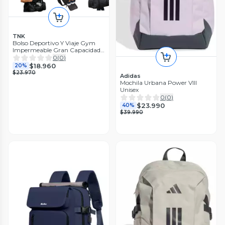
TNK
Bolso Deportivo Y Viaje Gym
Impermeable Gran Capacidad
29L
0
(
0
)
$18.960
20%
$23.970
Adidas
Mochila Urbana Power VIII
Unisex
0
(
0
)
$23.990
40%
$39.990