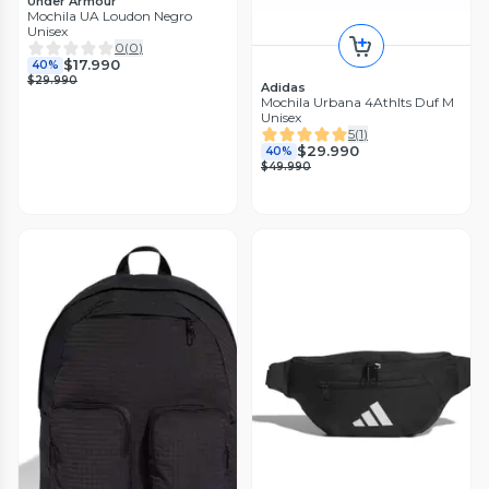
Under Armour
Mochila UA Loudon Negro
Unisex
0
(
0
)
$17.990
40%
$29.990
Adidas
Mochila Urbana 4Athlts Duf M
Unisex
5
(
1
)
$29.990
40%
$49.990