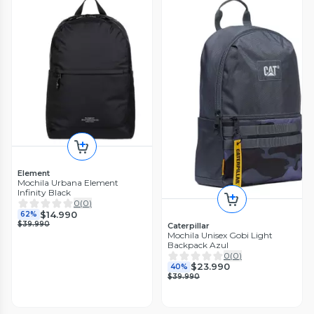
Element
Mochila Urbana Element
Infinity Black
0
(
0
)
$14.990
62%
$39.990
Caterpillar
Mochila Unisex Gobi Light
Backpack Azul
0
(
0
)
$23.990
40%
$39.990