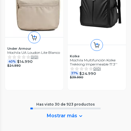
Under Armour
Mochila UA Loudon Lite Blanco
Kolke
0
(
0
)
Mochila Multifunción Kolke
$14.990
40%
Trekking Impermeable 17.3''
$24.990
0
(
0
)
$24.990
37%
$39.990
Has visto
30
de
923
productos
Mostrar más