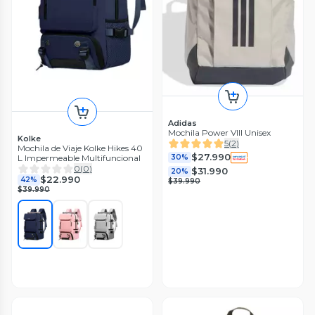
Adidas
Mochila Power VIII Unisex
Kolke
5
(
2
)
Mochila de Viaje Kolke Hikes 40
$27.990
L Impermeable Multifuncional
30%
0
(
0
)
$31.990
20%
$22.990
42%
$39.990
$39.990