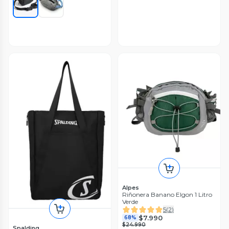
Alpes
Riñonera Banano Elgon 1 Litro
Verde
5
(
2
)
$7.990
68%
$24.990
Spalding