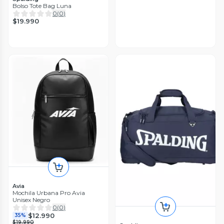
Bolso Tote Bag Luna
0
(
0
)
$19.990
Avia
Mochila Urbana Pro Avia
Unisex Negro
0
(
0
)
$12.990
35%
$19.990