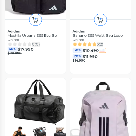
Adidas
Adidas
Mochila Urbana ESS Btu Bp
Banano ESS Waist Bag Logo
Unisex
Unisex
0
(
0
)
5
(
2
)
$17.990
40%
$10.490
30%
$29.990
$11.990
20%
$14.990