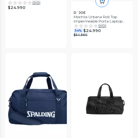
0
(
0
)
$24.990
D´JOE
Mochila Urbana Roll Top
Impermeable Porta Laptop
Apolo
0
(
0
)
$24.990
54%
$54.990