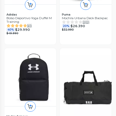
Adidas
Puma
Bolso Deportivo Yoga Duffel M
Mochila Urbana Deck Backpac
Training
0
(
0
)
5
(
1
)
$26.390
20%
$29.990
40%
$32.990
$49.990