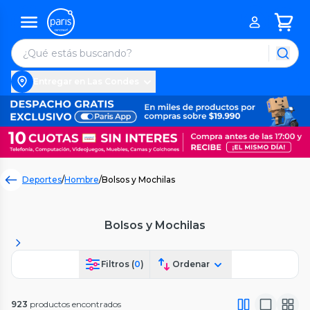
Entregar en Las Condes
Deportes
/
Hombre
/
Bolsos y Mochilas
Bolsos y Mochilas
Filtros (
0
)
Ordenar
923
productos encontrados