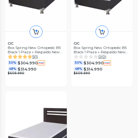
CIC
CIC
Box Spring New Ortopedic B5
Box Spring New Ortopedic B5
Black 1 Plaza + Respaldo New
Black 1 Plaza + Respaldo New
Dublin Chocolate Sin Textil
Dublin Caramelo Sin Textil
5
(
1
)
0
(
0
)
$304.990
$304.990
50%
50%
$314.990
$314.990
48%
48%
$609.990
$609.990