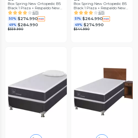
Box Spring New Ortopedic B5
Box Spring New Ortopedic B5
Black 1 Plaza + Respaldo New
Black 1 Plaza + Respaldo New
Gales Sin Textil
Villarrica Sin Textil
4
(
1
)
4
(
1
)
$274.990
$264.990
50%
51%
$284.990
$274.990
49%
49%
$559.990
$544.990