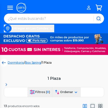
Entregar en Las Condes
Dormitorio
/
Box Spring
/
1 Plaza
1 Plaza
Filtros (
0
)
Ordenar
13
productos encontrados