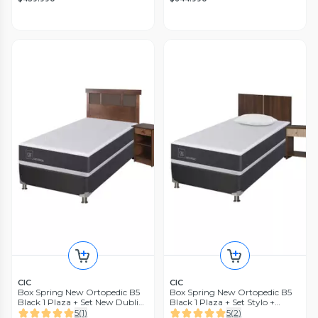
CIC
CIC
Box Spring New Ortopedic B5
Box Spring New Ortopedic B5
Black 1 Plaza + Set New Dublin
Black 1 Plaza + Set Stylo +
Caramelo Sin Textil
Almohada
5
(
1
)
5
(
2
)