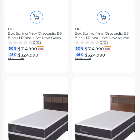
CIC
CIC
Box Spring New Ortopedic B5
Box Spring New Ortopedic B5
Black 1 Plaza + Set New Gales
Black 1 Plaza + Set New Munich
Sin Textil
Sin Textil
0
(
0
)
0
(
0
)
$314.990
$314.990
50%
50%
$324.990
$324.990
48%
48%
$629.990
$629.990