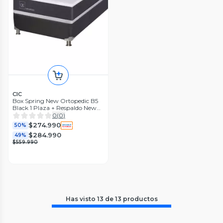
CIC
Box Spring New Ortopedic B5
Black 1 Plaza + Respaldo New
Munich Sin Textil
0
(
0
)
$274.990
50%
$284.990
49%
$559.990
Has visto
13
de
13
productos