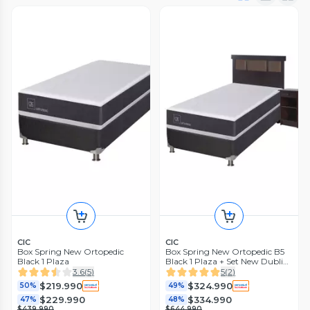
CIC
CIC
Box Spring New Ortopedic
Box Spring New Ortopedic B5
Black 1 Plaza
Black 1 Plaza + Set New Dublin
Chocolate Sin Textil
3.6
(
5
)
5
(
2
)
$219.990
$324.990
50%
49%
$229.990
$334.990
47%
48%
$439.990
$644.990