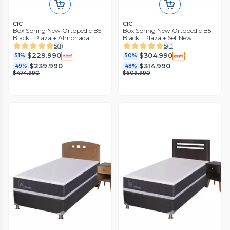
CIC
CIC
Box Spring New Ortopedic B5
Box Spring New Ortopedic B5
Black 1 Plaza + Almohada
Black 1 Plaza + Set New
Villarrica Sin Textil
5
(
1
)
5
(
1
)
$229.990
$304.990
51%
50%
$239.990
$314.990
49%
48%
$474.990
$609.990