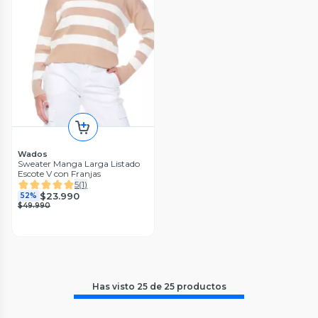
Wados
Sweater Manga Larga Listado
Escote V con Franjas
5
(
1
)
$23.990
52%
$49.990
Has visto
25
de
25
productos