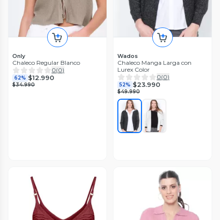
Only
Wados
Chaleco Regular Blanco
Chaleco Manga Larga con
Lurex Color
0
(
0
)
0
(
0
)
$12.990
62%
$23.990
$34.990
52%
$49.990