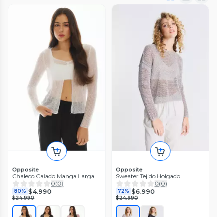
Opposite
Opposite
Chaleco Calado Manga Larga
Sweater Tejido Holgado
0
(
0
)
0
(
0
)
$4.990
$6.990
80%
72%
$24.990
$24.990