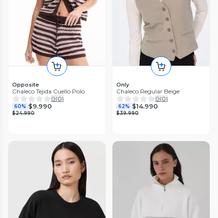
Opposite
Only
Chaleco Tejida Cuello Polo
Chaleco Regular Beige
0
(
0
)
0
(
0
)
$9.990
$14.990
60%
62%
$24.990
$39.990