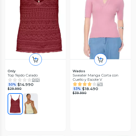
Only
Wados
Top Tejido Calado
Sweater Manga Corta con
Cuello y Escote V
0
(
0
)
4
(
1
)
$14.990
50%
$18.490
$29.990
53%
$39.990