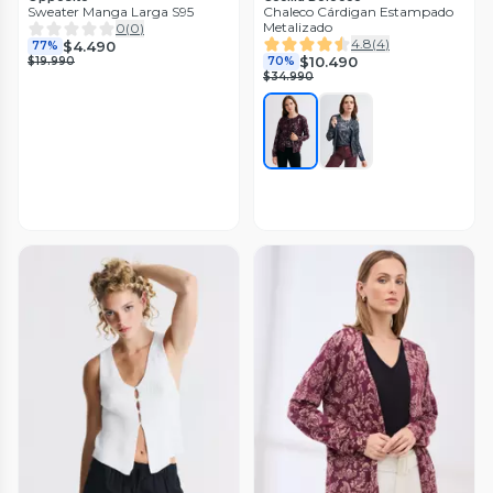
Sweater Manga Larga S95
Chaleco Cárdigan Estampado
Metalizado
0
(
0
)
4.8
(
4
)
$4.490
77%
$10.490
$19.990
70%
$34.990