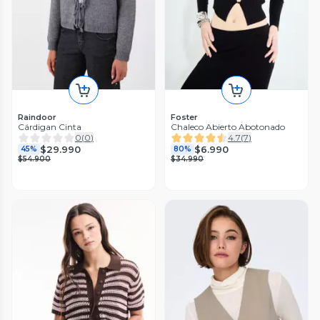
Raindoor
Foster
Cárdigan Cinta
Chaleco Abierto Abotonado
0
(
0
)
4.7
(
7
)
$29.990
$6.990
45%
80%
$54.900
$34.990