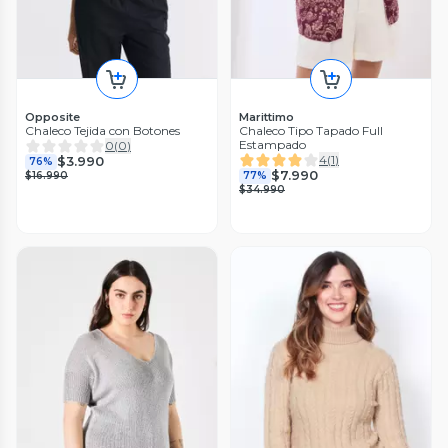
Opposite
Marittimo
Chaleco Tejida con Botones
Chaleco Tipo Tapado Full
Estampado
0
(
0
)
4
(
1
)
$3.990
76%
$7.990
$16.990
77%
$34.990