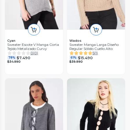
Cyan
Wados
Sweater Escote V Manga Corta
Sweater Manga Larga Diseño
Tejido Metalizado Curvy
Regular Sólido Cuello Alto
0
(
0
)
5
(
1
)
$7.490
$15.490
78%
61%
$34.990
$39.990