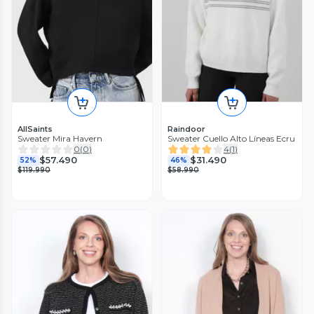
AllSaints
Raindoor
Sweater Mira Havern
Sweater Cuello Alto Líneas Ecru
0
(
0
)
4
(
1
)
$57.490
$31.490
52%
46%
$119.990
$58.990