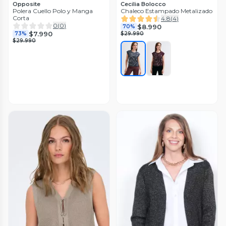
Opposite
Cecilia Bolocco
Polera Cuello Polo y Manga
Chaleco Estampado Metalizado
Corta
4.8
(
4
)
0
(
0
)
$8.990
70%
$7.990
73%
$29.990
$29.990