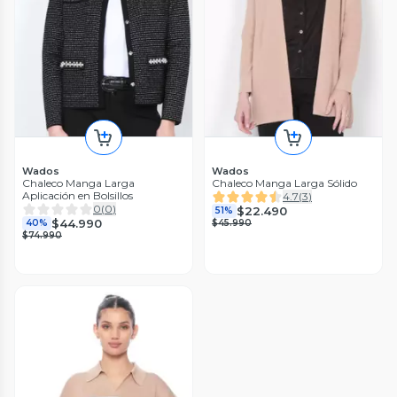
Wados
Wados
Chaleco Manga Larga
Chaleco Manga Larga Sólido
Aplicación en Bolsillos
4.7
(
3
)
0
(
0
)
$22.490
51%
$44.990
40%
$45.990
$74.990