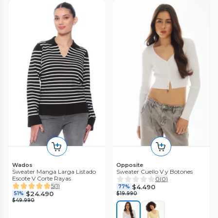
Wados
Opposite
Sweater Manga Larga Listado
Sweater Cuello V y Botones
Escote V Corte Rayas
0
(
0
)
5
(
1
)
$4.490
77%
$24.490
51%
$19.990
$49.990