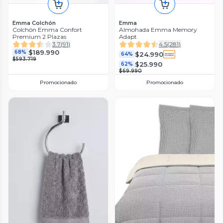
Emma Colchón
Emma
Colchón Emma Confort
Almohada Emma Memory
Premium 2 Plazas
Adapt
3.7
(
91
)
4.5
(
281
)
$189.990
68%
$24.990
64%
$593.719
$25.990
62%
$69.990
Promocionado
Promocionado