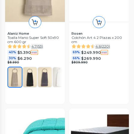
Alaniz Home
Rosen
Toalla Mano Super Soft 50x90
Colchón Art 4 2 Plazas x 200
cm 600 gr
cm
4.7
(
53
)
4.6
(
220
)
$5.390
$249.990
40%
69%
$6.290
$269.990
30%
66%
$8.990
$809.990