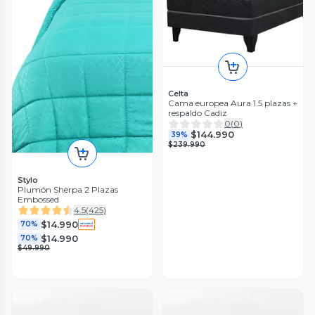
Celta
Cama europea Aura 1.5 plazas +
respaldo Cadiz
0
(
0
)
$144.990
39%
$239.990
Stylo
Plumón Sherpa 2 Plazas
Embossed
4.5
(
425
)
$14.990
70%
$14.990
70%
$49.990