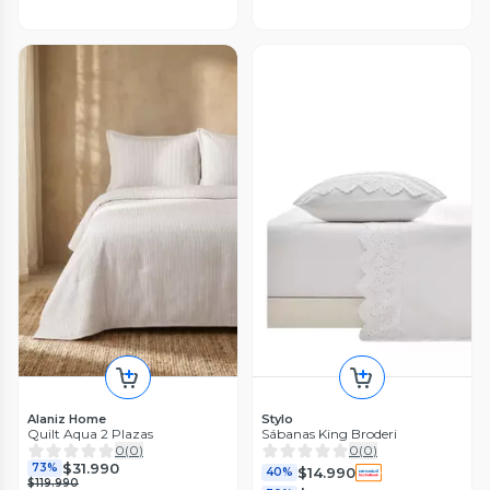
Alaniz Home
Stylo
Quilt Aqua 2 Plazas
Sábanas King Broderi
0
(
0
)
0
(
0
)
$31.990
73%
$14.990
40%
$119.990