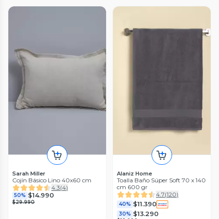
Sarah Miller
Alaniz Home
Cojín Básico Lino 40x60 cm
Toalla Baño Súper Soft 70 x 140
cm 600 gr
4.3
(
4
)
4.7
(
120
)
$14.990
50%
$29.990
$11.390
40%
$13.290
30%