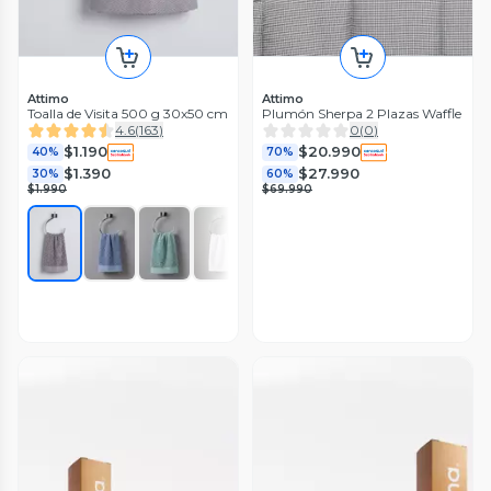
Attimo
Attimo
Toalla de Visita 500 g 30x50 cm
Plumón Sherpa 2 Plazas Waffle
4.6
(
163
)
0
(
0
)
$1.190
$20.990
40%
70%
$1.390
$27.990
30%
60%
$1.990
$69.990