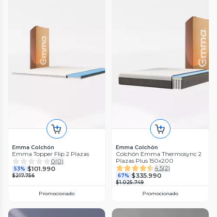
Emma Colchón
Emma Colchón
Emma Topper Flip 2 Plazas
Colchón Emma Thermosync 2
Plazas Plus 150x200
0
(
0
)
4.5
(
2
)
$101.990
53%
$335.990
$217.756
67%
$1.025.749
Promocionado
Promocionado