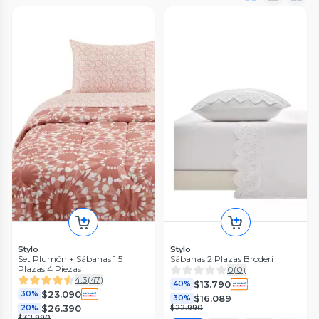
Stylo
Stylo
Set Plumón + Sábanas 1.5
Sábanas 2 Plazas Broderi
Plazas 4 Piezas
0
(
0
)
4.3
(
47
)
$13.790
40%
$23.090
30%
$16.089
30%
$26.390
20%
$22.990
$32.990