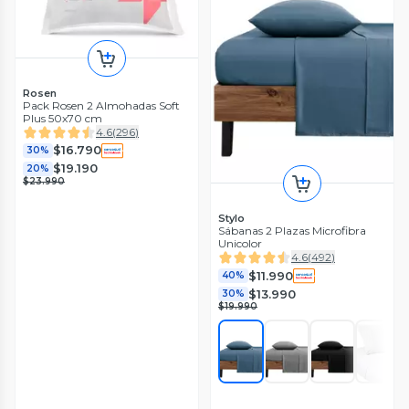
Rosen
Pack Rosen 2 Almohadas Soft
Plus 50x70 cm
4.6
(
296
)
$16.790
30%
$19.190
20%
$23.990
Stylo
Sábanas 2 Plazas Microfibra
Unicolor
4.6
(
492
)
$11.990
40%
$13.990
30%
$19.990