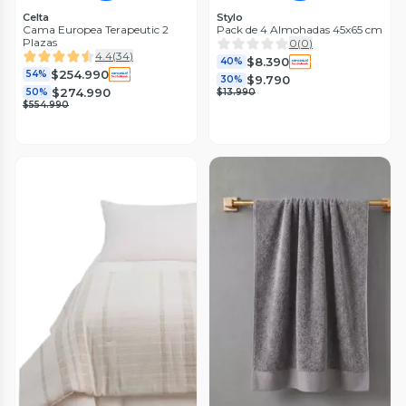
Celta
Stylo
Cama Europea Terapeutic 2
Pack de 4 Almohadas 45x65 cm
Plazas
0
(
0
)
4.4
(
34
)
$8.390
40%
$254.990
54%
$9.790
30%
$274.990
50%
$13.990
$554.990