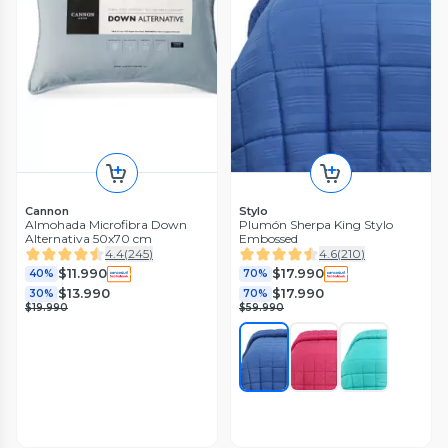
Cannon
Stylo
Almohada Microfibra Down
Plumón Sherpa King Stylo
Alternativa 50x70 cm
Embossed
4.4
(
245
)
4.6
(
210
)
$11.990
$17.990
40%
70%
$13.990
$17.990
30%
70%
$19.990
$59.990