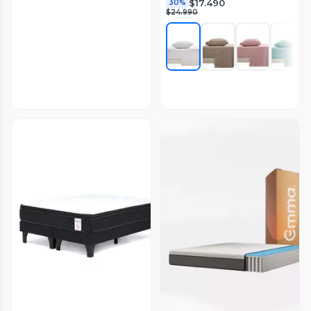
$17.490
30%
$24.990