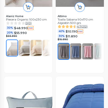
Alaniz Home
Attimo
Piecera Organic 100x230 cm
Toalla Sábana 90x170 cm
Algodón 500 grs
0
(
0
)
4.7
(
212
)
$48.990
30%
$10.190
40%
$55.990
20%
$11.890
$69.990
30%
$16.990