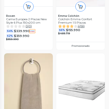
Rosen
Emma Colchón
Cama Europea 2 Plazas New
Colchón Emma Confort
Style 6 Plus 150x200 cm
Premium 1.5 Plazas
0
(
0
)
4
(
56
)
$155.990
66%
$339.990
64%
$468.719
$359.990
62%
$959.990
Promocionado