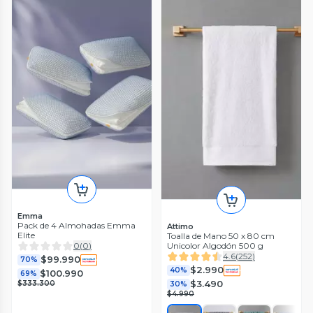
Emma
Pack de 4 Almohadas Emma
Attimo
Elite
Toalla de Mano 50 x 80 cm
Unicolor Algodón 500 g
0
(
0
)
4.6
(
252
)
$99.990
70%
$2.990
40%
$100.990
69%
$3.490
$333.300
30%
$4.990