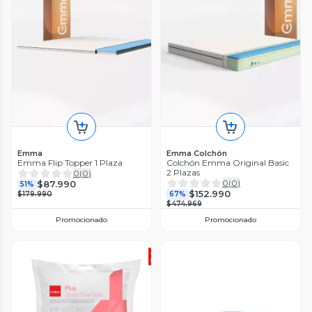
Emma
Emma Colchón
Emma Flip Topper 1 Plaza
Colchón Emma Original Basic
2 Plazas
0
(
0
)
0
(
0
)
$87.990
51%
$152.990
$179.990
67%
$474.969
Promocionado
Promocionado