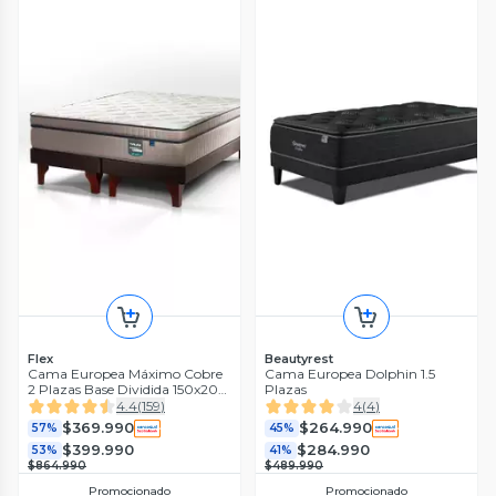
Flex
Beautyrest
Cama Europea Máximo Cobre
Cama Europea Dolphin 1.5
2 Plazas Base Dividida 150x200
Plazas
cm
4.4
(
159
)
4
(
4
)
$369.990
$264.990
57%
45%
$399.990
$284.990
53%
41%
$864.990
$489.990
Promocionado
Promocionado