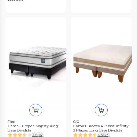
Flex
CIC
Cama Europea Majesty King
Cama Europea Rilassati Infinity
Base Dividida
2 Plazas Long Base Dividida
3.6
(
14
)
4.5
(
37
)