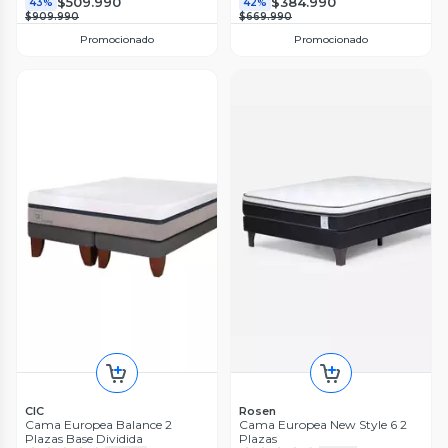
$509.990
$384.990
43%
42%
$909.990
$669.990
Promocionado
Promocionado
CIC
Rosen
Cama Europea Balance 2
Cama Europea New Style 6 2
Plazas Base Dividida
Plazas