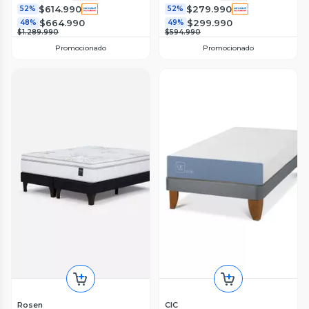
$614.990
$279.990
52%
52%
$664.990
$299.990
48%
49%
$1.289.990
$594.990
Promocionado
Promocionado
Rosen
CIC