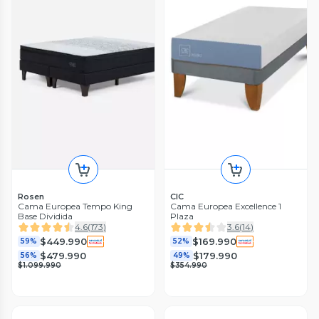
Rosen
CIC
Cama Europea Tempo King
Cama Europea Excellence 1
Base Dividida
Plaza
4.6
(
173
)
3.6
(
14
)
$449.990
$169.990
59%
52%
$479.990
$179.990
56%
49%
$1.099.990
$354.990