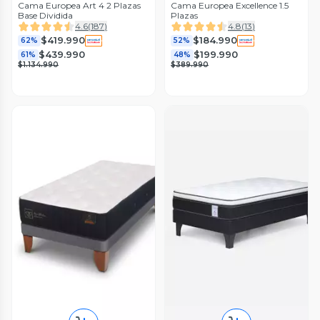
Cama Europea Art 4 2 Plazas
Cama Europea Excellence 1.5
Base Dividida
Plazas
4.6
(
187
)
4.8
(
13
)
$419.990
$184.990
62%
52%
$439.990
$199.990
61%
48%
$1.134.990
$389.990