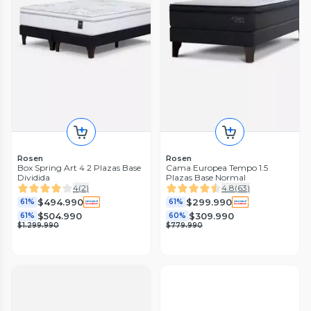
Rosen
Rosen
Box Spring Art 4 2 Plazas Base
Cama Europea Tempo 1.5
Dividida
Plazas Base Normal
4
(
2
)
4.8
(
63
)
$494.990
$299.990
61%
61%
$504.990
$309.990
61%
60%
$1.299.990
$779.990