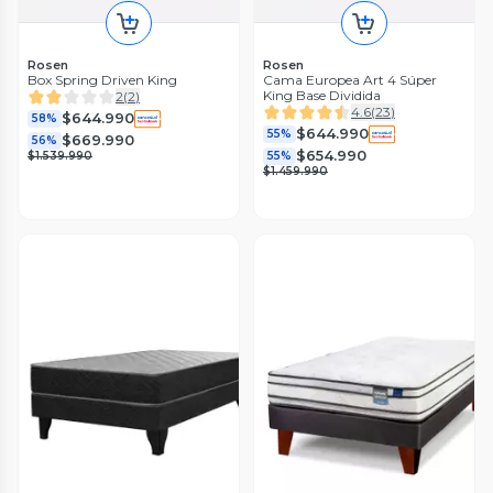
Rosen
Rosen
Box Spring Driven King
Cama Europea Art 4 Súper
King Base Dividida
2
(
2
)
4.6
(
23
)
$644.990
58%
$644.990
55%
$669.990
56%
$654.990
$1.539.990
55%
$1.459.990