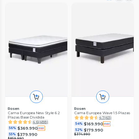
Rosen
Rosen
Cama Europea New Style 6 2
Cama Europea Wave 1.5 Plazas
Plazas Base Dividida
4.7
(
63
)
4.6
(
488
)
$169.990
54%
$369.990
56%
$179.990
52%
$379.990
55%
$374.990
$859.990