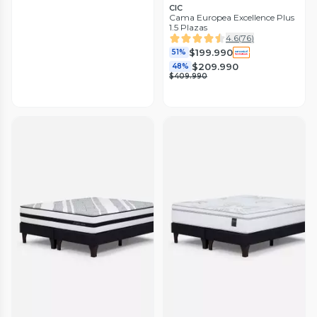
CIC
Cama Europea Excellence Plus
1.5 Plazas
4.6
(
76
)
$199.990
51%
$209.990
48%
$409.990