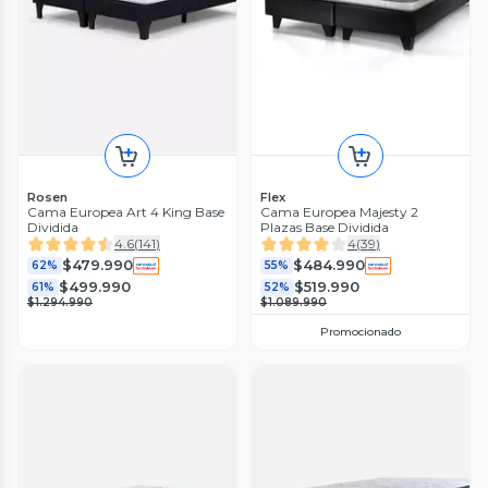
Rosen
Flex
Cama Europea Art 4 King Base
Cama Europea Majesty 2
Dividida
Plazas Base Dividida
4.6
(
141
)
4
(
39
)
$479.990
$484.990
62%
55%
$499.990
$519.990
61%
52%
$1.294.990
$1.089.990
Promocionado