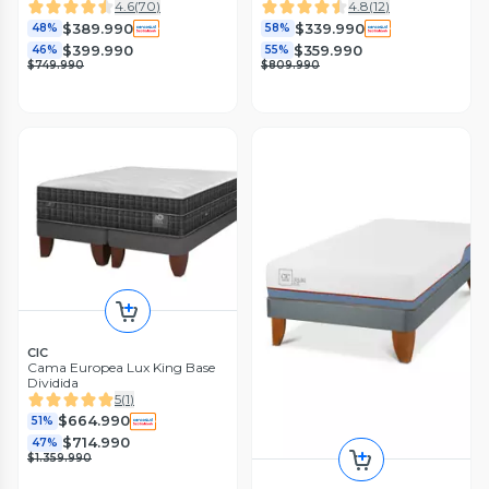
4.6
(
70
)
4.8
(
12
)
$389.990
$339.990
48%
58%
$399.990
$359.990
46%
55%
$749.990
$809.990
CIC
Cama Europea Lux King Base
Dividida
5
(
1
)
$664.990
51%
$714.990
47%
$1.359.990