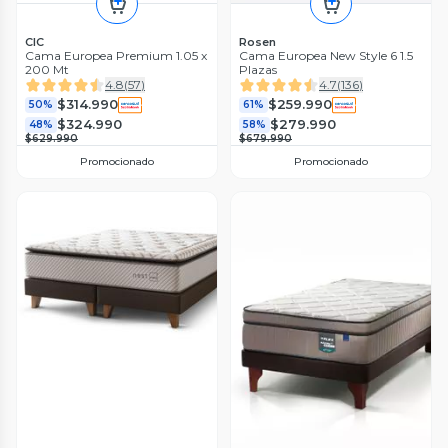
CIC
Rosen
Cama Europea Premium 1.05 x
Cama Europea New Style 6 1.5
200 Mt
Plazas
4.8
(
57
)
4.7
(
136
)
$314.990
$259.990
50%
61%
$324.990
$279.990
48%
58%
$629.990
$679.990
Promocionado
Promocionado