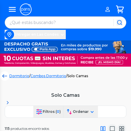
Entregar en Las Condes
Dormitorio
/
Combos Dormitorio
/
Solo Camas
Solo Camas
Filtros (
0
)
Ordenar
115
productos encontrados