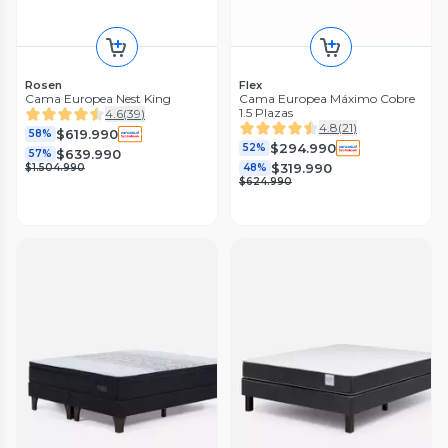
Rosen
Flex
Cama Europea Nest King
Cama Europea Máximo Cobre
1.5 Plazas
4.6
(
39
)
4.8
(
21
)
$619.990
58%
$294.990
52%
$639.990
57%
$319.990
$1.504.990
48%
$624.990