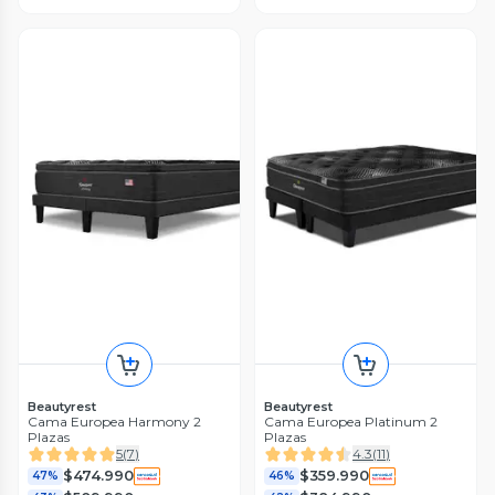
Beautyrest
Beautyrest
Cama Europea Harmony 2
Cama Europea Platinum 2
Plazas
Plazas
5
(
7
)
4.3
(
11
)
$474.990
$359.990
47%
46%