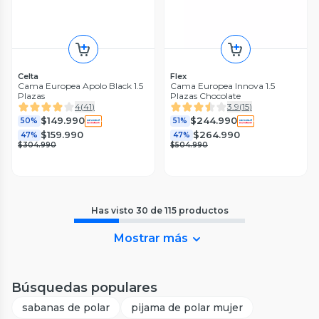
Celta
Flex
Cama Europea Apolo Black 1.5
Cama Europea Innova 1.5
Plazas
Plazas Chocolate
4
(
41
)
3.9
(
15
)
$149.990
$244.990
50%
51%
$159.990
$264.990
47%
47%
$304.990
$504.990
Has visto
30
de
115
productos
Mostrar más
Búsquedas populares
sabanas de polar
pijama de polar mujer