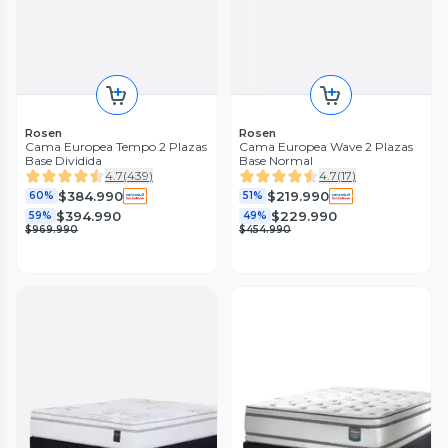
Rosen
Rosen
Cama Europea Tempo 2 Plazas
Cama Europea Wave 2 Plazas
Base Dividida
Base Normal
4.7
(
439
)
4.7
(
17
)
$384.990
$219.990
60%
51%
$394.990
$229.990
59%
49%
$969.990
$454.990