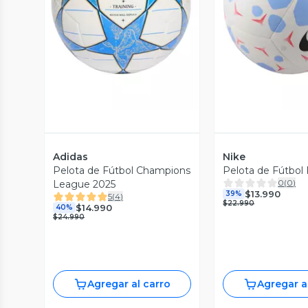
Vista Previa
Vista P
Adidas
Nike
Pelota de Fútbol Champions
Pelota de Fútbol 
0
(
0
)
League 2025
$13.990
39%
5
(
4
)
$22.990
$14.990
40%
$24.990
Agregar al carro
Agregar a