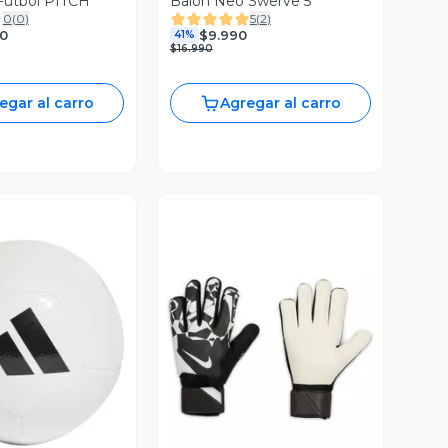
Fútbol PITCH
Balón Neo Swerve 5
0
(
0
)
5
(
2
)
0
$9.990
41%
$16.990
egar al carro
Agregar al carro
ista Previa
Vista Previa