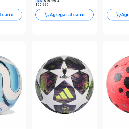
$19.990
13%
$22.990
l carro
Agregar al carro
Agr
revia
Vista Previa
V