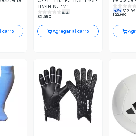
 Resistente
CANILLERA FUTBOL TRAIN
Pelota de 
TRAINING "M"
$12.99
43%
0
(
0
)
$22.990
$2.590
l carro
Agregar al carro
Agr
revia
Vista Previa
V