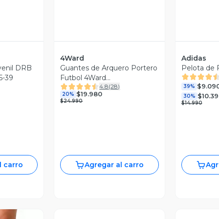
4Ward
Adidas
venil DRB
Guantes de Arquero Portero
Pelota de 
5-39
Futbol 4Ward
$9.09
4.8
(
28
)
Antideslizantes
39%
$19.980
20%
$10.3
30%
$24.990
$14.990
l carro
Agregar al carro
Agr