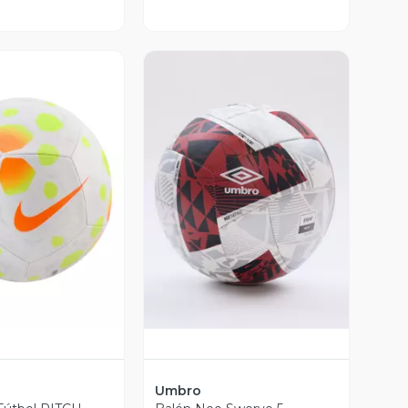
ista Previa
Vista Previa
Umbro