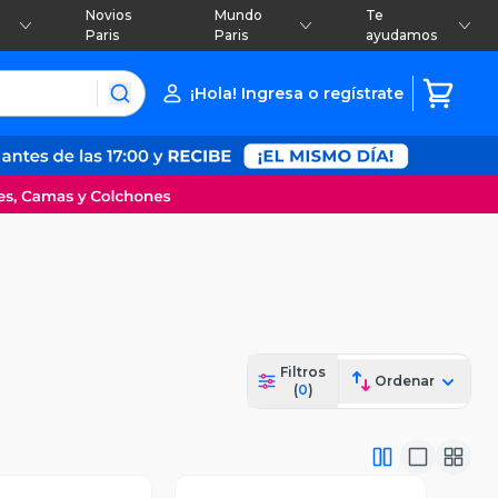
Novios
Mundo
Te
Paris
Paris
ayudamos
¡Hola! Ingresa o regístrate
Filtros
Ordenar
(
0
)