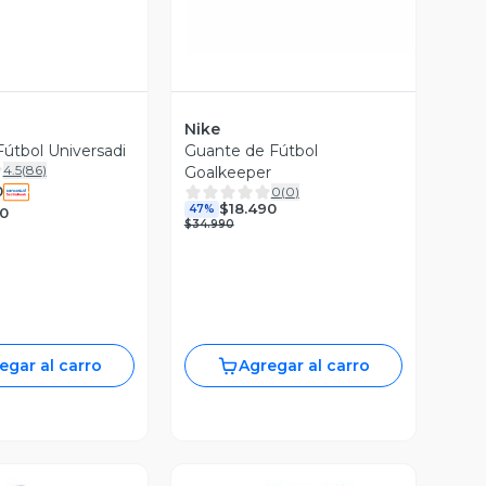
Nike
Fútbol Universadi
Guante de Fútbol
4.5
(
86
)
Goalkeeper
0
0
(
0
)
$18.490
47%
90
$34.990
egar al carro
Agregar al carro