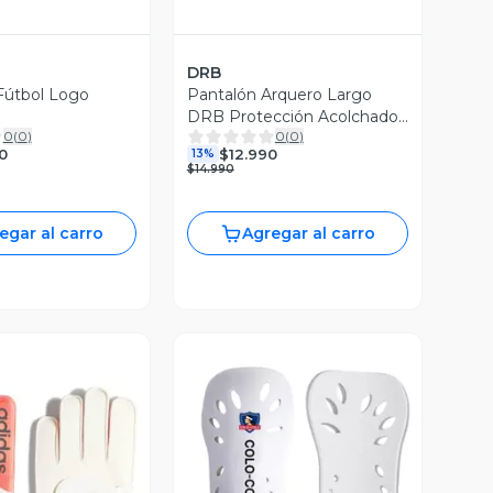
DRB
Fútbol Logo
Pantalón Arquero Largo
DRB Protección Acolchado
0
(
0
)
0
(
0
)
Fútbol
0
$12.990
13%
$14.990
egar al carro
Agregar al carro
Vista Previa