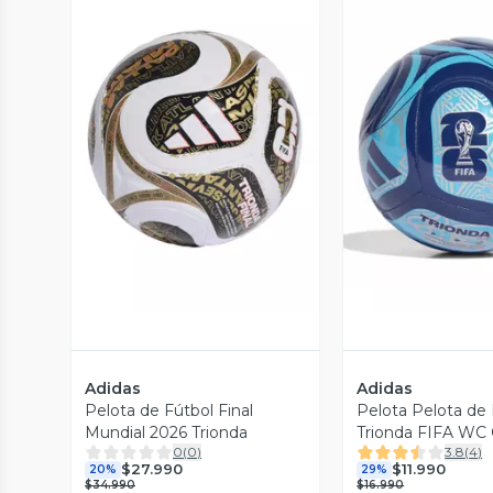
Vista Previa
Vista P
Adidas
Adidas
Pelota de Fútbol Final
Pelota Pelota de 
Mundial 2026 Trionda
Trionda FIFA WC
0
(
0
)
3.8
(
4
)
Unisex
$27.990
$11.990
20%
29%
$34.990
$16.990