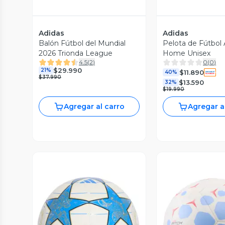
Adidas
Adidas
Balón Fútbol del Mundial
Pelota de Fútbol
2026 Trionda League
Home Unisex
4.5
(
2
)
0
(
0
)
$29.990
21%
$11.890
40%
$37.990
$13.590
32%
$19.990
Agregar al carro
Agregar a