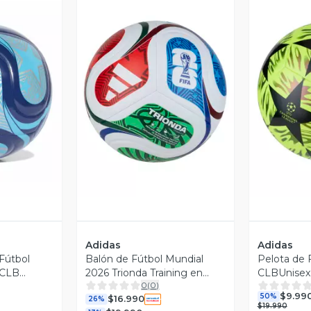
revia
Vista Previa
V
Adidas
Adidas
Fútbol
Balón de Fútbol Mundial
Pelota de 
 CLB
2026 Trionda Training en
CLBUnisex
0
(
0
)
Caja
$9.99
50%
$16.990
26%
$19.990