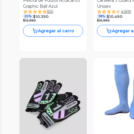
Pelota de Fútbol Attacanto
Canillera J Guard
Graphic Ball Azul
Unisex
5
(
2
)
4.6
(
11
)
$10.390
$10.490
20%
38%
$12.990
$16.990
Agregar al carro
Agregar a
Vista P
Vista Previa