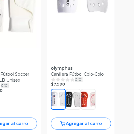
ista Previa
olymphus
Fútbol Soccer
Canillera Fútbol Colo-Colo
0
(
0
)
LB Unisex
$7.990
0
(
0
)
0
egar al carro
Agregar al carro