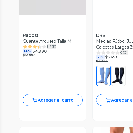
Radost
DRB
Guante Arquero Talla M
Medias Fútbol Ju
3.7
(
3
)
Calcetas Largas 3
$4.990
66%
0
(
0
)
$14.990
$5.490
21%
$6.990
Agregar al carro
Agregar a