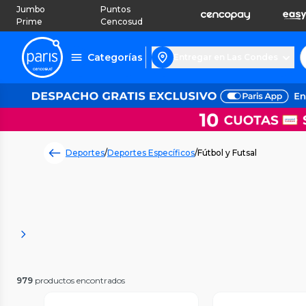
Jumbo
Puntos
Prime
Cencosud
Categorías
Entregar en Las Condes
Deportes
/
Deportes Específicos
/
Fútbol y Futsal
979
productos encontrados