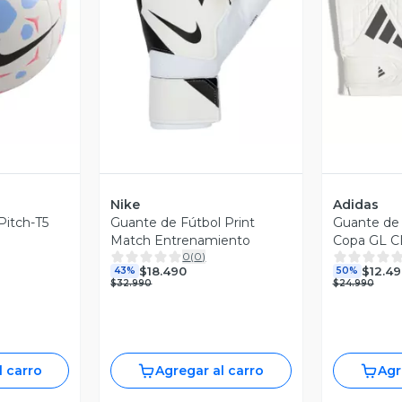
revia
Vista Previa
V
Nike
Adidas
Pitch-T5
Guante de Fútbol Print
Guante de 
Match Entrenamiento
Copa GL C
0
(
0
)
$18.490
$12.49
43%
50%
$32.990
$24.990
l carro
Agregar al carro
Agr