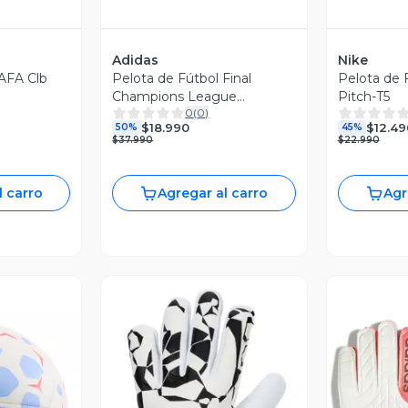
Adidas
Nike
 AFA Clb
Pelota de Fútbol Final
Pelota de 
Champions League
Pitch-T5
0
(
0
)
Budapest 2026
$18.990
$12.49
50%
45%
$37.990
$22.990
l carro
Agregar al carro
Agr