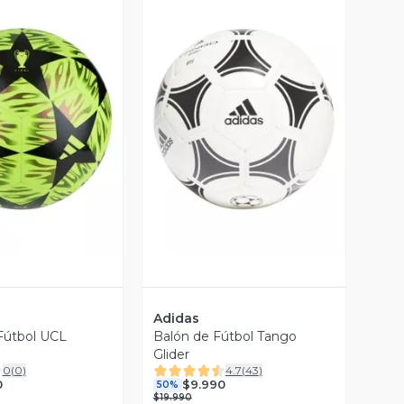
ista Previa
Vista Previa
Adidas
Fútbol UCL
Balón de Fútbol Tango
Glider
0
(
0
)
4.7
(
43
)
0
$9.990
50%
$19.990