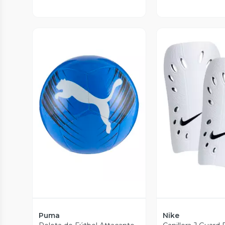
Vista Previa
Vista P
Puma
Nike