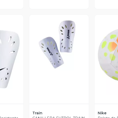
Vista Previa
revia
V
Train
Nike