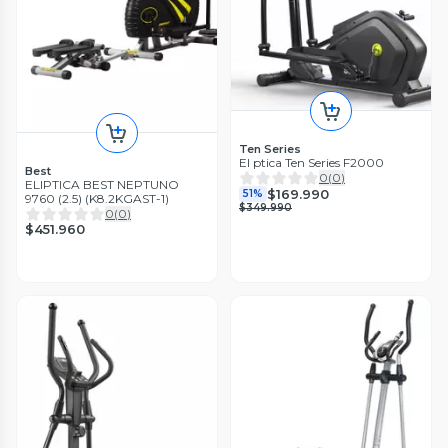
Ten Series
El ptica Ten Series F2000
Best
0
(
0
)
ELIPTICA BEST NEPTUNO
$169.990
51%
9760 (2.5) (K8.2KGAST-1)
$349.990
0
(
0
)
$451.960