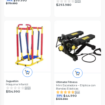
$99.990
44%
Niveles
0
(
0
)
$179.990
$293.980
Juguetón
Ultimate Fitness
Máquina Infantil
Mini Escaladora – Elíptica con
0
(
0
)
Bandas Elásticas
$154.990
5
(
4
)
$44.990
59%
$109.990