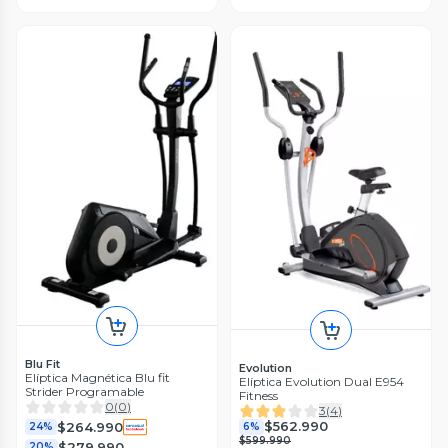
Blu Fit
Evolution
Elíptica Magnética Blu fit
Elíptica Evolution Dual E954
Strider Programable
Fitness
0
(
0
)
3
(
4
)
$562.990
$264.990
6%
24%
$599.990
$279.990
20%