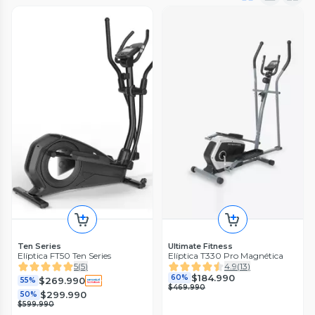
Ten Series
Ultimate Fitness
Elíptica FT50 Ten Series
Elíptica T330 Pro Magnética
5
(
5
)
4.9
(
13
)
$184.990
60%
$269.990
55%
$469.990
$299.990
50%
$599.990