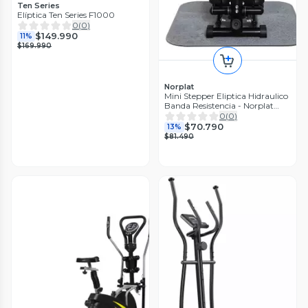
Ten Series
Elíptica Ten Series F1000
0
(
0
)
$149.990
11%
$169.990
Norplat
Mini Stepper Eliptica Hidraulico
Banda Resistencia - Norplat
Negro
0
(
0
)
$70.790
13%
$81.490