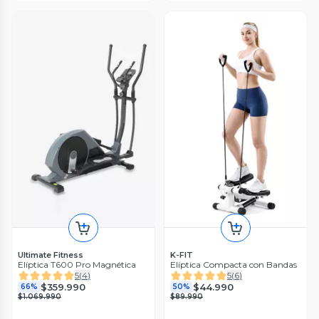
Ultimate Fitness
K-FIT
Elíptica T600 Pro Magnética
Elíptica Compacta con Bandas
5
(
4
)
5
(
6
)
$359.990
$44.990
66%
50%
$1.069.990
$89.990