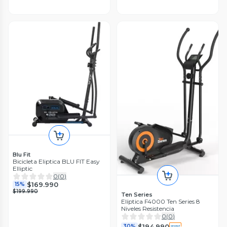
Blu Fit
Bicicleta Eliptica BLU FIT Easy
Elliptic
0
(
0
)
$169.990
15%
$199.990
Ten Series
Elíptica F4000 Ten Series 8
Niveles Resistencia
0
(
0
)
$194.990
30%