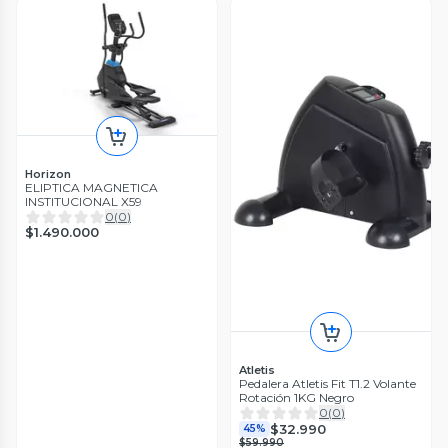
Horizon
ELIPTICA MAGNETICA
INSTITUCIONAL X59
0
(
0
)
$1.490.000
Atletis
Pedalera Atletis Fit T1.2 Volante
Rotación 1KG Negro
0
(
0
)
$32.990
45%
$59.990