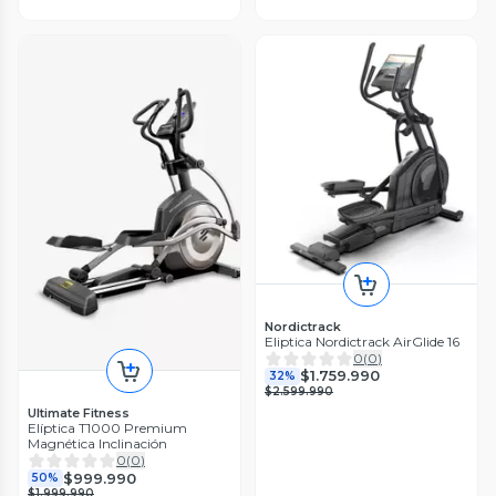
Nordictrack
Eliptica Nordictrack AirGlide 16
0
(
0
)
$1.759.990
32%
$2.599.990
Ultimate Fitness
Elíptica T1000 Premium
Magnética Inclinación
0
(
0
)
$999.990
50%
$1.999.990