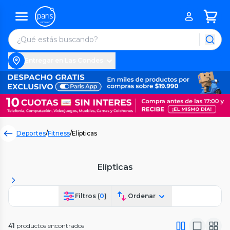
Entregar en Las Condes
Deportes
/
Fitness
/
Elípticas
Elípticas
Filtros (
0
)
Ordenar
41
productos encontrados