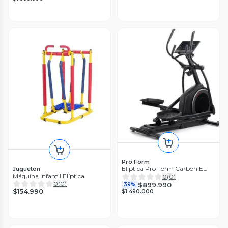
Pro Form
Eliptica Pro Form Carbon EL
Juguetón
Máquina Infantil Elíptica
0
(
0
)
0
(
0
)
$899.990
39%
$154.990
$1.490.000