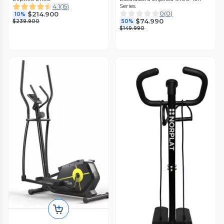
Series
4.1
(
15
)
0
(
0
)
$214.900
10%
$74.990
$239.900
50%
$149.990