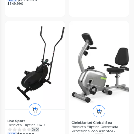
$349.990
Live Sport
CieloMarket Global Spa
Bicicleta Elíptica ORB
Bicicleta Eliptica Recostada
0
(
0
)
Profesional con Asiento 8