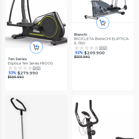
Bianchi
BICICLETA BIANCHI ELIPTICA
E-1150
0
(
0
)
$209.900
62%
$559.990
Ten Series
Eliptica Ten Series F8000
0
(
0
)
$279.990
53%
$599.990