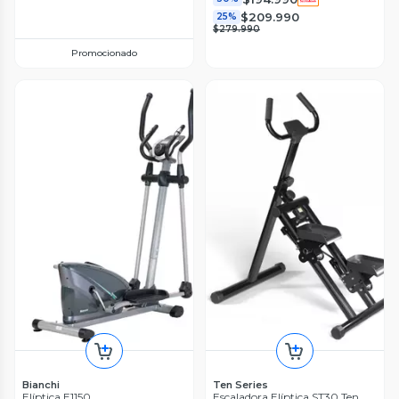
$209.990
25%
$279.990
Promocionado
Bianchi
Ten Series
Elíptica E1150
Escaladora Elíptica ST30 Ten