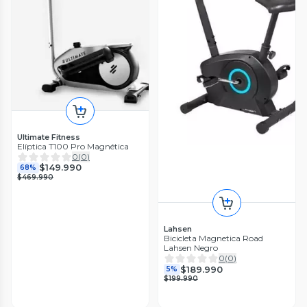
Ultimate Fitness
Elíptica T100 Pro Magnética
0
(
0
)
$149.990
68%
$469.990
Lahsen
Bicicleta Magnetica Road
Lahsen Negro
0
(
0
)
$189.990
5%
$199.990