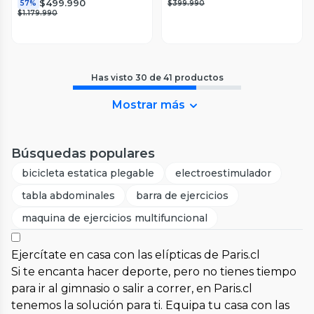
$499.990
57%
$399.990
$1.179.990
Has visto
30
de
41
productos
Mostrar más
Búsquedas populares
bicicleta estatica plegable
electroestimulador
tabla abdominales
barra de ejercicios
maquina de ejercicios multifuncional
Ejercítate en casa con las elípticas de Paris.cl
Si te encanta hacer deporte, pero no tienes tiempo
para ir al gimnasio o salir a correr, en Paris.cl
tenemos la solución para ti. Equipa tu casa con las