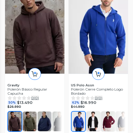
Gravity
US Polo Assn
Polerón Básico Regular
Polerón Cierre Completo Logo
Capucha
Bordado
0
(
0
)
0
(
0
)
$13.490
$16.990
50%
62%
$26.990
$44.990