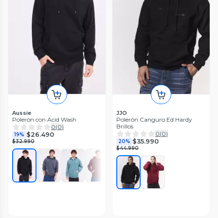
Aussie
JJO
Polerón con Acid Wash
Polerón Canguro Ed Hardy
Brillos
0
(
0
)
0
(
0
)
$26.490
19%
$35.990
$32.990
20%
$44.990