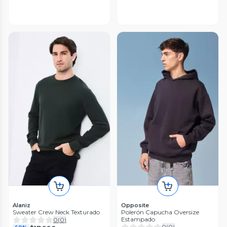
Alaniz
Opposite
Sweater Crew Neck Texturado
Polerón Capucha Oversize
Estampado
0
(
0
)
0
(
0
)