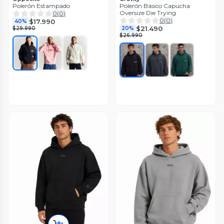
Polerón Estampado
Polerón Básico Capucha
Oversize Die Trying
0
(
0
)
0
(
0
)
$17.990
40%
$21.490
$29.990
20%
$26.990