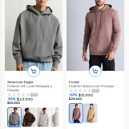
American Eagle
Foster
Polerón AE Luxe Relajada y
Polerón Básico con Proceso
Pesada
0
(
0
)
0
(
0
)
$15.990
60%
$23.990
60%
$39.990
$59.990