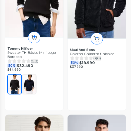
Tommy Hilfiger
Maui And Sons
Sweater TH Básico Mini Logo
Polerón Chiporro Unicolor
Bordado
0
(
0
)
0
(
0
)
$18.990
50%
$32.490
50%
$37.990
$64.990