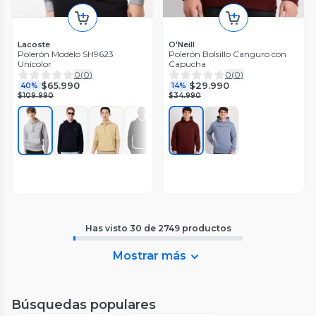
Lacoste
O'Neill
Polerón Modelo SH9623
Polerón Bolsillo Canguro con
Unicolor
Capucha
0
(
0
)
0
(
0
)
$65.990
$29.990
40%
14%
$109.990
$34.990
Has visto
30
de
2749
productos
Mostrar más
Búsquedas populares