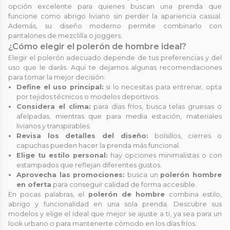
opción excelente para quienes buscan una prenda que
funcione como abrigo liviano sin perder la apariencia casual.
Además, su diseño moderno permite combinarlo con
pantalones de mezclilla o joggers.
¿Cómo elegir el polerón de hombre ideal?
Elegir el polerón adecuado depende de tus preferencias y del
uso que le darás. Aquí te dejamos algunas recomendaciones
para tomar la mejor decisión:
Define el uso principal:
si lo necesitas para entrenar, opta
por tejidos técnicos o modelos deportivos.
Considera el clima:
para días fríos, busca telas gruesas o
afelpadas, mientras que para media estación, materiales
livianos y transpirables.
Revisa los detalles del diseño:
bolsillos, cierres o
capuchas pueden hacer la prenda más funcional.
Elige tu estilo personal:
hay opciones minimalistas o con
estampados que reflejan diferentes gustos.
Aprovecha las promociones:
busca un
polerón hombre
en oferta
para conseguir calidad de forma accesible.
En pocas palabras, el
polerón de hombre
combina estilo,
abrigo y funcionalidad en una sola prenda. Descubre sus
modelos y elige el ideal que mejor se ajuste a ti, ya sea para un
look urbano o para mantenerte cómodo en los días fríos.