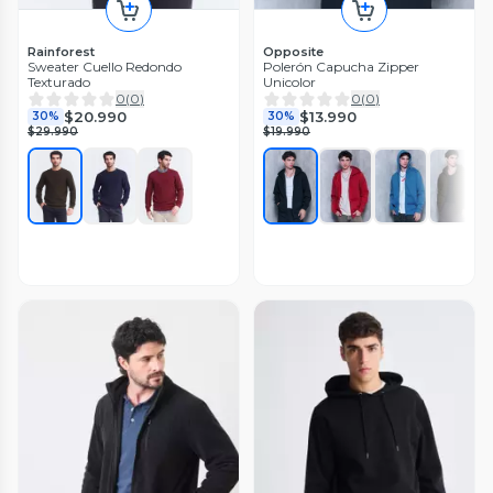
Rainforest
Opposite
Sweater Cuello Redondo
Polerón Capucha Zipper
Texturado
Unicolor
0
(
0
)
0
(
0
)
$20.990
$13.990
30%
30%
$29.990
$19.990