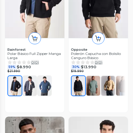
Rainforest
Opposite
Polar Básico Full Zipper Manga
Polerón Capucha con Bolisllo
Larga
Canguro Básico
0
(
0
)
0
(
0
)
$8.990
$13.990
59%
30%
$21.990
$19.990