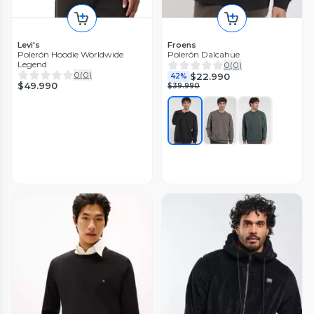
Levi's
Froens
Polerón Hoodie Worldwide
Polerón Dalcahue
Legend
0
(
0
)
0
(
0
)
$22.990
42%
$49.990
$39.990