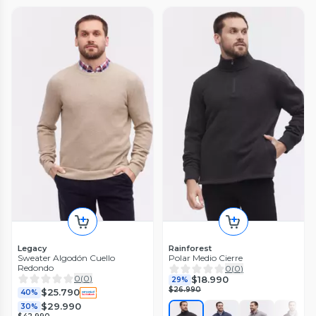
Legacy
Rainforest
Sweater Algodón Cuello
Polar Medio Cierre
Redondo
0
(
0
)
0
(
0
)
$18.990
29%
$26.990
$25.790
40%
$29.990
30%