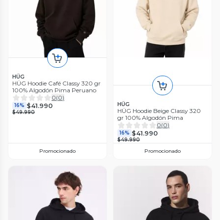
HÜG
HÜG Hoodie Café Classy 320 gr
100% Algodón Pima Peruano
0
(
0
)
HÜG
$41.990
16%
HÜG Hoodie Beige Classy 320
$49.990
gr 100% Algodón Pima
0
(
0
)
$41.990
16%
$49.990
Promocionado
Promocionado