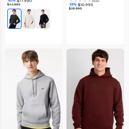
$17.990
60%
$10.990
$44.990
59%
$26.990