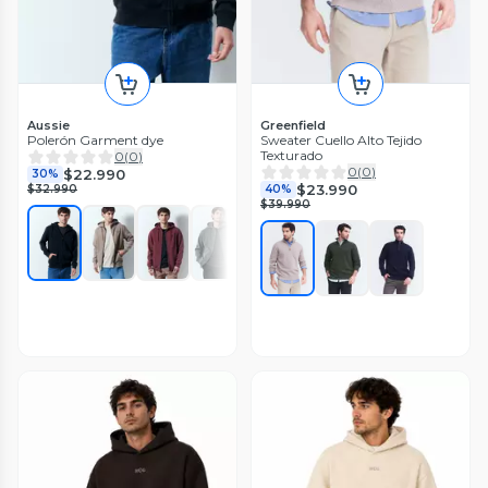
Aussie
Greenfield
Polerón Garment dye
Sweater Cuello Alto Tejido
Texturado
0
(
0
)
0
(
0
)
$22.990
30%
$23.990
$32.990
40%
$39.990