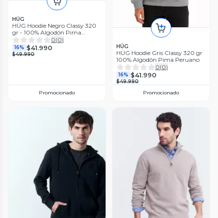
HÜG
HÜG Hoodie Negro Classy 320
gr - 100% Algodón Pima
Peruano
0
(
0
)
HÜG
$41.990
16%
HÜG Hoodie Gris Classy 320 gr
$49.990
100% Algodón Pima Peruano
0
(
0
)
$41.990
16%
$49.990
Promocionado
Promocionado