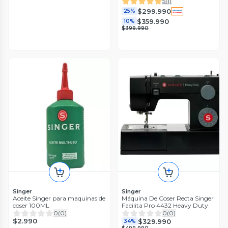
5
(
1
)
$299.990
25%
$359.990
10%
$399.990
Singer
Singer
Aceite Singer para maquinas de
Máquina De Coser Recta Singer
coser 100ML
Facilita Pro 4432 Heavy Duty
0
(
0
)
0
(
0
)
$2.990
$329.990
34%