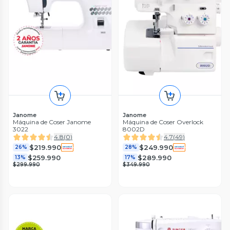
Janome
Janome
Máquina de Coser Janome
Máquina de Coser Overlock
3022
8002D
4.8
(
0
)
4.7
(
49
)
$219.990
$249.990
26%
28%
$259.990
$289.990
13%
17%
$299.990
$349.990