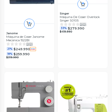
Singer
Máquina De Coser Overlock
Singer S0105
0
(
0
)
$279.990
33%
$419.990
Janome
Máquina de Coser Janome
Mecánica 1522Bl
0
(
0
)
$249.990
21%
$259.990
18%
$319.990