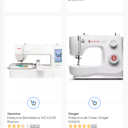
Janome
Singer
Máquina Bordadora MC400E
Máquina de Coser Singer
Blanco
M2605
3.8
(
0
)
5
(
3
)