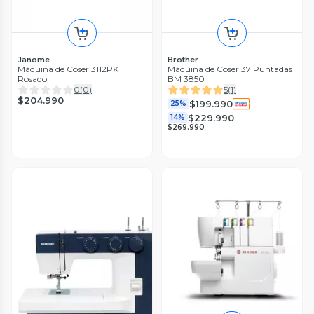
Janome
Brother
Máquina de Coser 3112PK
Máquina de Coser 37 Puntadas
Rosado
BM 3850
0
(
0
)
5
(
1
)
$204.990
$199.990
25%
$229.990
14%
$269.990