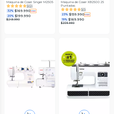
Máquina de Coser Singer M2505
Máquina de Coser XB2500 25
Puntadas
5
(
0
)
5
(
1
)
$169.990
32%
$159.990
23%
$199.990
20%
$169.990
$249.990
19%
$209.990