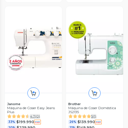
Janome
Brother
Máquina de Coser Easy Jeans
Máquina de Coser Doméstica
Plus
JS2135
4.7
(
0
)
5
(
1
)
$199.990
$139.990
33%
26%
$239.990
$149.990
20%
21%