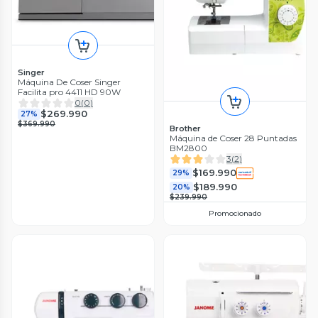
Singer
Máquina De Coser Singer
Facilita pro 4411 HD 90W
0
(
0
)
$269.990
27%
$369.990
Brother
Máquina de Coser 28 Puntadas
BM2800
3
(
2
)
$169.990
29%
$189.990
20%
$239.990
Promocionado