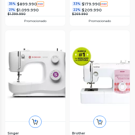
$899.990
$179.990
35%
33%
$1.099.990
$209.990
21%
22%
$1.399.990
$269.990
Promocionado
Promocionado
Singer
Brother