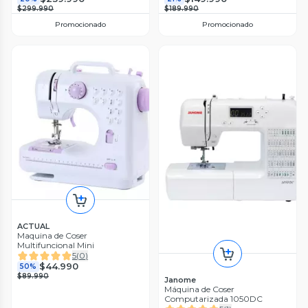
$299.990
$189.990
Promocionado
Promocionado
ACTUAL
Maquina de Coser
Multifuncional Mini
5
(
0
)
$44.990
50%
$89.990
Janome
Máquina de Coser
Computarizada 1050DC