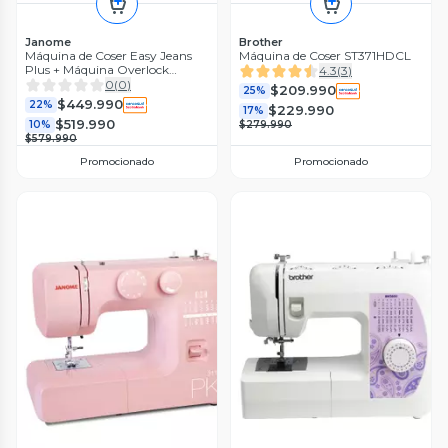
Janome
Brother
Máquina de Coser Easy Jeans
Máquina de Coser ST371HDCL
Plus + Máquina Overlock
4.3
(
3
)
8002D
0
(
0
)
$209.990
25%
$449.990
22%
$229.990
17%
$519.990
10%
$279.990
$579.990
Promocionado
Promocionado