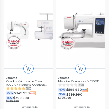
Janome
Janome
Combo Máquina de Coser
Máquina Bordadora MC100E
1000A + Máquina Overlock
0
(
0
)
8002D
5
(
0
)
$599.990
40%
$349.990
27%
$699.990
30%
$399.990
16%
$999.990
$479.990
Promocionado
Promocionado