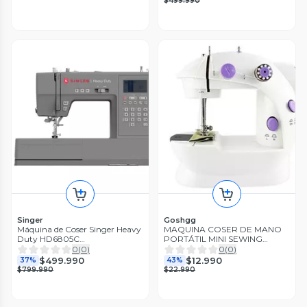
$499.990
Singer
Goshgg
Máquina de Coser Singer Heavy
MAQUINA COSER DE MANO
Duty HD6805C
PORTÁTIL MINI SEWING
Computarizada
MACHINE 4EN1
0
(
0
)
0
(
0
)
$499.990
$12.990
37%
43%
$799.990
$22.990