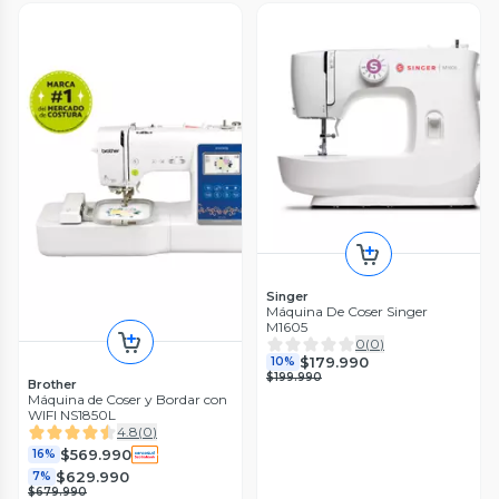
Singer
Máquina De Coser Singer
M1605
0
(
0
)
$179.990
10%
$199.990
Brother
Máquina de Coser y Bordar con
WIFI NS1850L
4.8
(
0
)
$569.990
16%
$629.990
7%
$679.990