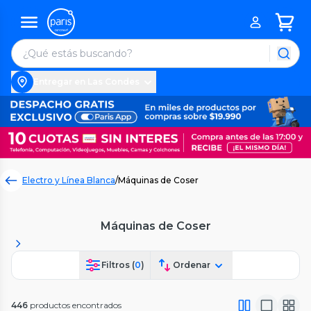
Entregar en Las Condes
Electro y Línea Blanca
/
Máquinas de Coser
Máquinas de Coser
Filtros (
0
)
Ordenar
446
productos encontrados