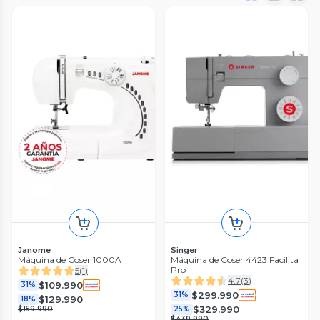
Janome
Singer
Máquina de Coser 1000A
Máquina de Coser 4423 Facilita
Pro
5
(
1
)
4.7
(
3
)
$109.990
31%
$299.990
31%
$129.990
18%
$329.990
$159.990
25%
$439.990