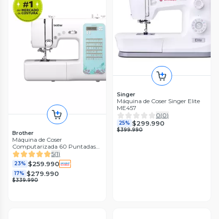
Singer
Máquina de Coser Singer Elite
ME457
0
(
0
)
$299.990
25%
$399.990
Brother
Máquina de Coser
Computarizada 60 Puntadas
CS6000XL
5
(
1
)
$259.990
23%
$279.990
17%
$339.990