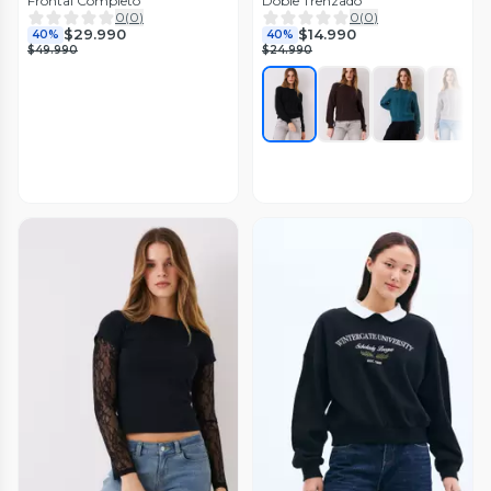
Frontal Completo
Doble Trenzado
0
(
0
)
0
(
0
)
$29.990
$14.990
40%
40%
$49.990
$24.990