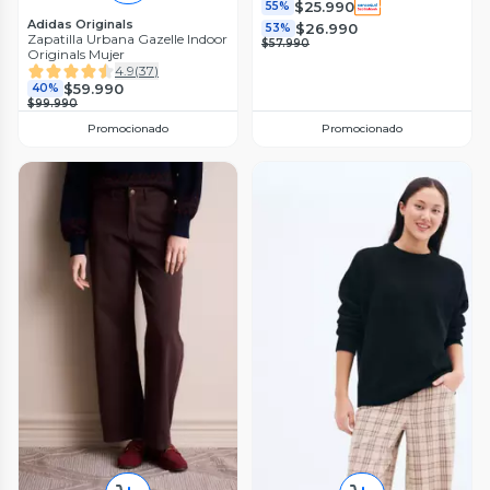
$25.990
55%
Adidas Originals
$26.990
53%
Zapatilla Urbana Gazelle Indoor
$57.990
Originals Mujer
4.9
(
37
)
$59.990
40%
$99.990
Promocionado
Promocionado