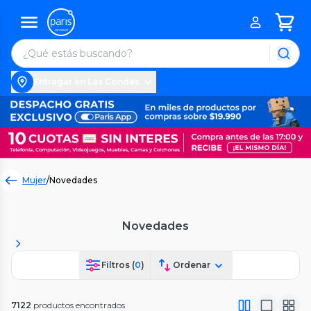
Entregar en Las Condes
Mujer
/
Novedades
Novedades
Filtros (
0
)
Ordenar
7122
productos encontrados