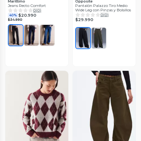
Marittimo
Opposite
Jeans Recto Comfort
Pantalón Palazzo Tiro Medio
Wide Leg con Pinzas y Bolsillos
0
(
0
)
0
(
0
)
$20.990
40%
$29.990
$34.990