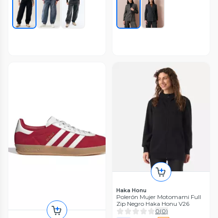
Haka Honu
Polerón Mujer Motomami Full
Zip Negro Haka Honu V26
0
(
0
)