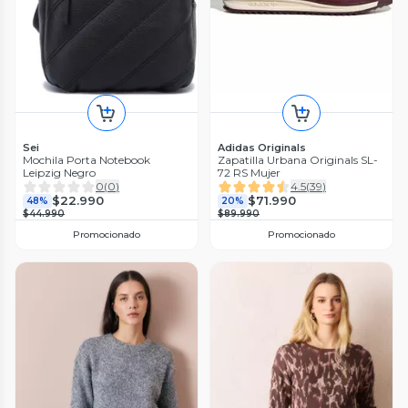
Sei
Adidas Originals
Mochila Porta Notebook
Zapatilla Urbana Originals SL-
Leipzig Negro
72 RS Mujer
0
(
0
)
4.5
(
39
)
$22.990
$71.990
48%
20%
$44.990
$89.990
Promocionado
Promocionado