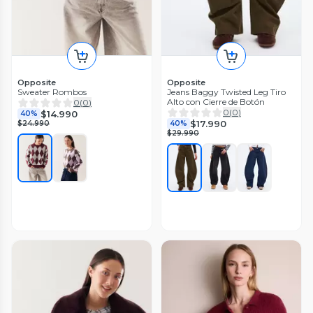
Opposite
Opposite
Sweater Rombos
Jeans Baggy Twisted Leg Tiro
Alto con Cierre de Botón
0
(
0
)
0
(
0
)
$14.990
40%
$17.990
$24.990
40%
$29.990