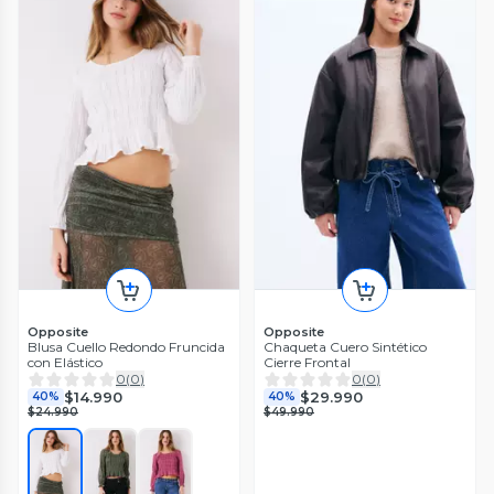
Opposite
Opposite
Blusa Cuello Redondo Fruncida
Chaqueta Cuero Sintético
con Elástico
Cierre Frontal
0
(
0
)
0
(
0
)
$14.990
$29.990
40%
40%
$24.990
$49.990