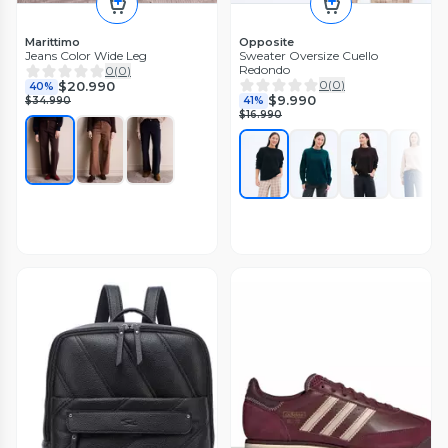
Marittimo
Opposite
Jeans Color Wide Leg
Sweater Oversize Cuello
Redondo
0
(
0
)
0
(
0
)
$20.990
40%
$9.990
$34.990
41%
$16.990