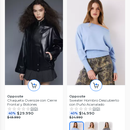
Opposite
Opposite
Chaqueta Oversize con Cierre
Sweater Hombro Descubierto
Frontal y Botones
con Puño Acanalado
0
(
0
)
0
(
0
)
$29.990
$14.990
40%
40%
$49.990
$24.990