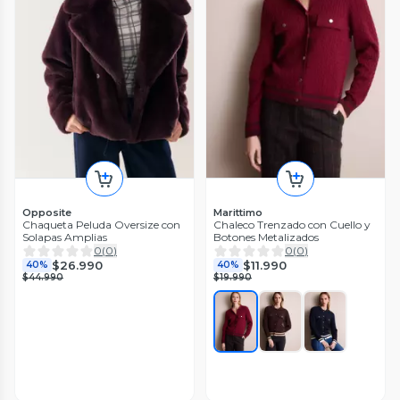
Opposite
Marittimo
Chaqueta Peluda Oversize con
Chaleco Trenzado con Cuello y
Solapas Amplias
Botones Metalizados
0
(
0
)
0
(
0
)
$26.990
$11.990
40%
40%
$44.990
$19.990