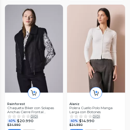
Rainforest
Alaniz
Chaqueta Biker con Solapas
Polera Cuello Polo Manga
Anchas Cierre Frontal
Larga con Botones
Asimétrico
0
(
0
)
0
(
0
)
$20.990
$14.990
40%
40%
$34.990
$24.990