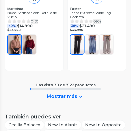
Marittimo
Foster
Blusa Satinada con Detalle de
Jeans Extreme Wide Leg
Vuelo
Corbata
0
(
0
)
0
(
0
)
$14.990
$21.490
40%
38%
$24.990
$34.990
Has visto
30
de
7122
productos
Mostrar más
También puedes ver
Cecilia Bolocco
New In Alaniz
New In Opposite