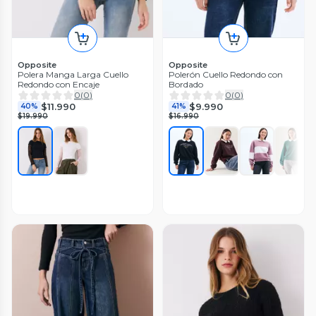
Opposite
Opposite
Polera Manga Larga Cuello
Polerón Cuello Redondo con
Redondo con Encaje
Bordado
0
(
0
)
0
(
0
)
$11.990
$9.990
40%
41%
$19.990
$16.990