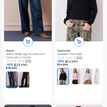
Alaniz
Opposite
Jeans Wide Leg Tiro Alto con
Sweater Trenzado
Cinturón y Cortes
0
(
0
)
0
(
0
)
$14.990
40%
$23.990
40%
$24.990
$39.990