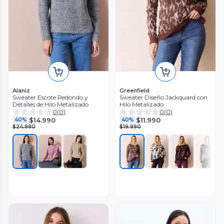
Alaniz
Greenfield
Sweater Escote Redondo y
Sweater Diseño Jackquard con
Detalles de Hilo Metalizado
Hilo Metalizado
0
(
0
)
0
(
0
)
$14.990
$11.990
40%
40%
$24.990
$19.990