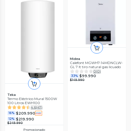
Midea
Calefont MGWH7-14MDNCLW-
GL 7 lt tiro natural gas licuado
0
(
0
)
$99.990
33%
$149.990
Teka
Termo Eléctrico Mural 1500W
100 Litros EWH100
4.6
(
47
)
$209.990
16%
$219.990
12%
$249.990
Promocionado