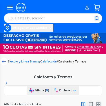
Entregar en Las Condes
Electro y Línea Blanca
/
Calefacción
/
Calefonts y Termos
Calefonts y Termos
Filtros (
0
)
Ordenar
416
productos encontrados