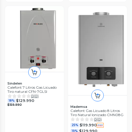
Sindelen
Calefont 7 Litros Gas Licuado
Tiro natural CFN-7GLSI
0
(
0
)
$129.990
18%
$159.990
Mademsa
Calefont Gas Licuado 8 Litros
Tiro Natural Ionizado CMN08G
0
(
0
)
$119.990
25%
$129.990
19%