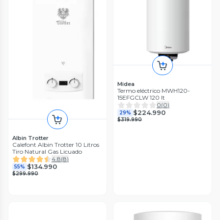
Midea
Termo eléctrico MWH120-
15EFGCLW 120 lt
0
(
0
)
$224.990
29%
$319.990
Albin Trotter
Calefont Albin Trotter 10 Litros
Tiro Natural Gas Licuado
4.8
(
8
)
$134.990
55%
$299.990