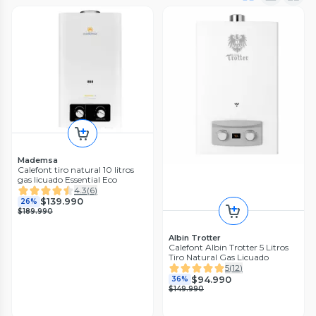
Mademsa
Calefont tiro natural 10 litros
gas licuado Essential Eco
4.3
(
6
)
$139.990
26%
$189.990
Albin Trotter
Calefont Albin Trotter 5 Litros
Tiro Natural Gas Licuado
5
(
12
)
$94.990
36%
$149.990