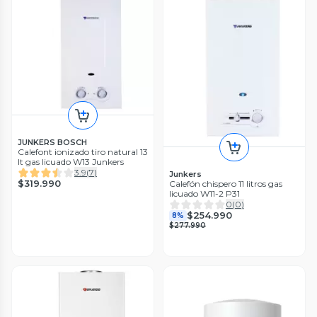
JUNKERS BOSCH
Calefont ionizado tiro natural 13
lt gas licuado W13 Junkers
3.9
(
7
)
Junkers
$319.990
Calefón chispero 11 litros gas
licuado W11-2 P31
0
(
0
)
$254.990
8%
$277.990