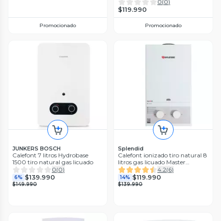
0
(
0
)
$119.990
Promocionado
Promocionado
JUNKERS BOSCH
Splendid
Calefont 7 litros Hydrobase
Calefont ionizado tiro natural 8
1500 tiro natural gas licuado
litros gas licuado Master
Splendid
0
(
0
)
4.2
(
6
)
$139.990
$119.990
6%
14%
$149.990
$139.990