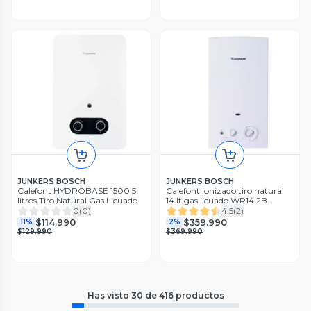
JUNKERS BOSCH
JUNKERS BOSCH
Calefont HYDROBASE 1500 5
Calefont ionizado tiro natural
litros Tiro Natural Gas Licuado
14 lt gas licuado WR14 2B
Junkers
0
(
0
)
4.5
(
2
)
$114.990
$359.990
11%
2%
$129.990
$369.990
Has visto
30
de
416
productos