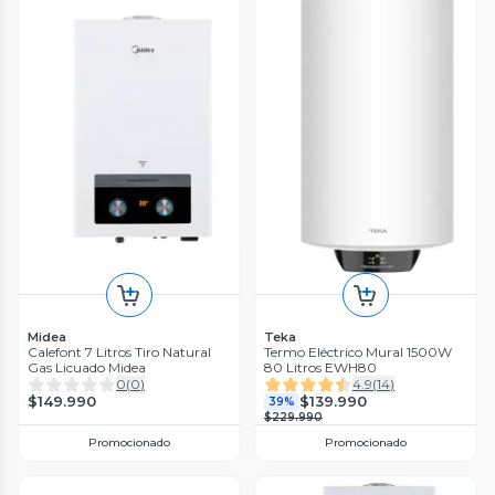
Midea
Teka
Calefont 7 Litros Tiro Natural
Termo Eléctrico Mural 1500W
Gas Licuado Midea
80 Litros EWH80
0
(
0
)
4.9
(
14
)
$149.990
$139.990
39%
$229.990
Promocionado
Promocionado