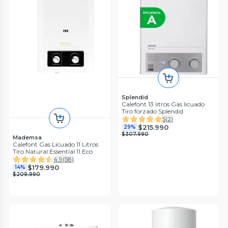
Splendid
Calefont 13 litros Gas licuado
Tiro forzado Splendid
5
(
2
)
$215.990
29%
$307.990
Mademsa
Calefont Gas Licuado 11 Litros
Tiro Natural Essential 11 Eco
4.9
(
58
)
$179.990
14%
$209.990