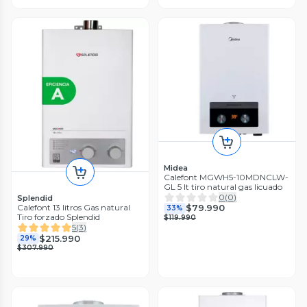
Midea
Calefont MGWH5-10MDNCLW-
GL 5 lt tiro natural gas licuado
0
(
0
)
Splendid
$79.990
Calefont 13 litros Gas natural
33%
Tiro forzado Splendid
$119.990
5
(
3
)
$215.990
29%
$307.990