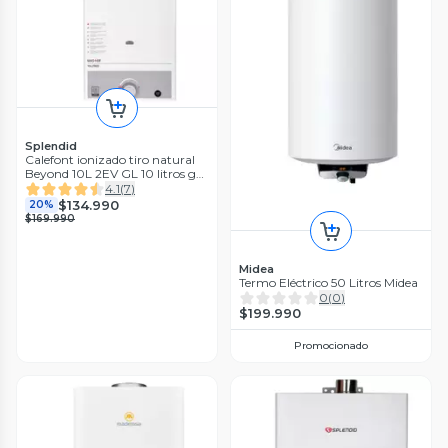
Splendid
Calefont ionizado tiro natural
Beyond 10L 2EV GL 10 litros gas
licuado
4.1
(
7
)
$134.990
20%
$169.990
Midea
Termo Eléctrico 50 Litros Midea
0
(
0
)
$199.990
Promocionado