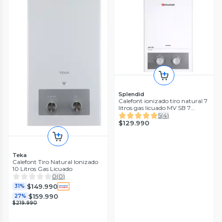
Splendid
Calefont ionizado tiro natural 7
litros gas licuado MV SB 7
Splendid
5
(
4
)
$129.990
Teka
Calefont Tiro Natural Ionizado
10 Litros Gas Licuado
0
(
0
)
$149.990
31%
$159.990
27%
$219.990