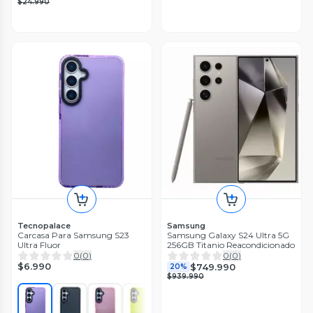
$24.990
Tecnopalace
Samsung
Carcasa Para Samsung S23
Samsung Galaxy S24 Ultra 5G
Ultra Fluor
256GB Titanio Reacondicionado
0
(
0
)
0
(
0
)
$6.990
$749.990
20%
$939.990