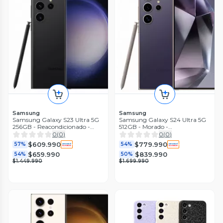
Samsung
Samsung
Samsung Galaxy S23 Ultra 5G
Samsung Galaxy S24 Ultra 5G
256GB - Reacondicionado -
512GB - Morado -
Negro
Reacondicionado
0
(
0
)
0
(
0
)
$609.990
$779.990
57%
54%
$659.990
$839.990
54%
50%
$1.449.990
$1.699.990