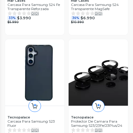
Mar Cases
Mar Cases
Carcasa Para Samsung S24 Fe
Carcasa Para Samsung S24
Transparente Reforzada
Transparente MagSafe
0
(
0
)
0
(
0
)
$3.990
$6.990
33%
36%
$5.990
$10.990
Tecnopalace
Tecnopalace
Carcasa Para Samsung S23
Protector De Camara Para
Fluor
Samsung S23/23Fe/23Plus/24
0
(
0
)
0
(
0
)