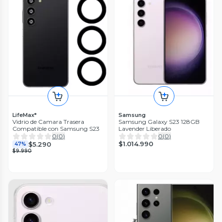
LifeMax*
Samsung
Vidrio de Camara Trasera
Samsung Galaxy S23 128GB
Compatible con Samsung S23
Lavender Liberado
0
(
0
)
0
(
0
)
$1.014.990
$5.290
47%
$9.990