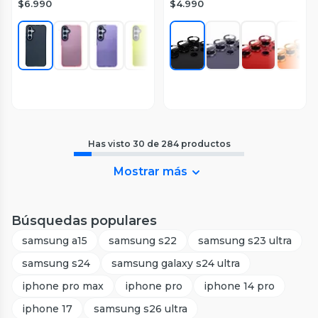
$6.990
$4.990
Has visto
30
de
284
productos
Mostrar más
Búsquedas populares
samsung a15
samsung s22
samsung s23 ultra
samsung s24
samsung galaxy s24 ultra
iphone pro max
iphone pro
iphone 14 pro
iphone 17
samsung s26 ultra