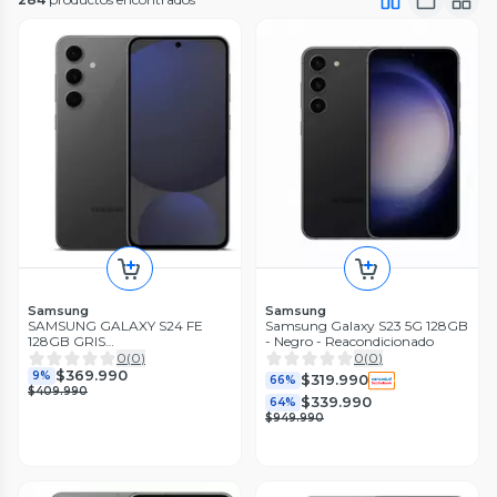
Samsung
Samsung
SAMSUNG GALAXY S24 FE
Samsung Galaxy S23 5G 128GB
128GB GRIS
- Negro - Reacondicionado
REACONDICIONADO
0
(
0
)
0
(
0
)
$369.990
9%
$319.990
66%
$409.990
$339.990
64%
$949.990