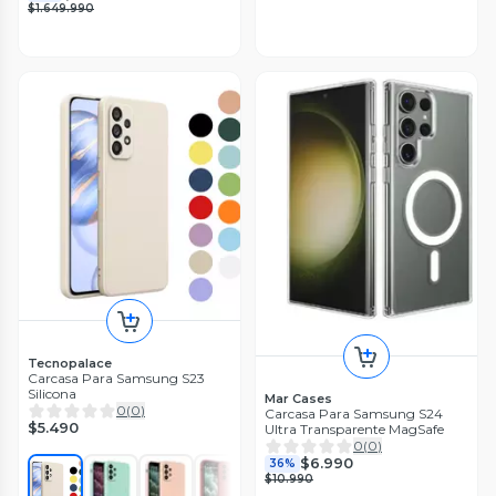
$1.649.990
Tecnopalace
Carcasa Para Samsung S23
Silicona
Mar Cases
0
(
0
)
Carcasa Para Samsung S24
$5.490
Ultra Transparente MagSafe
0
(
0
)
$6.990
36%
$10.990