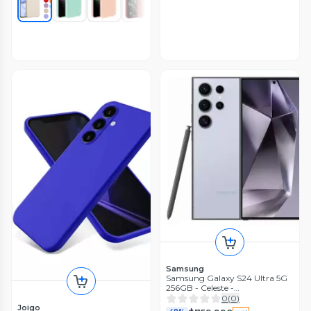
Samsung
Samsung Galaxy S24 Ultra 5G
256GB - Celeste -
Reacondicionado
0
(
0
)
Joigo