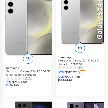
Samsung
Samsung Galaxy S24 Plus 5G
256GB - Plateado -
Reacondicionado
0
(
0
)
Samsung
Samsung Galaxy S24 FE 256GB
$519.990
57%
Gris Reacondicionado
$559.990
54%
0
(
0
)
$1.229.990
$414.990
7%
$449.990