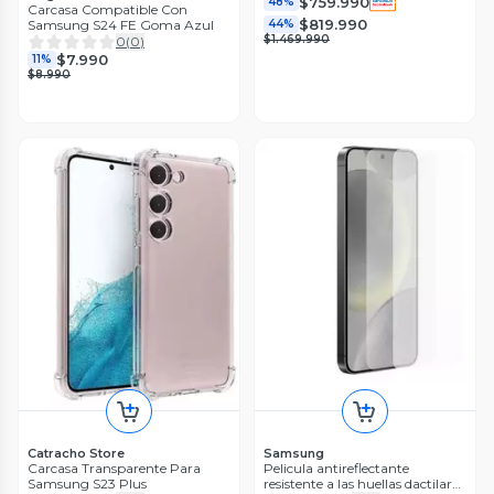
$759.990
48%
Carcasa Compatible Con
$819.990
Samsung S24 FE Goma Azul
44%
$1.469.990
0
(
0
)
$7.990
11%
$8.990
Catracho Store
Samsung
Carcasa Transparente Para
Pelicula antireflectante
Samsung S23 Plus
resistente a las huellas dactilares