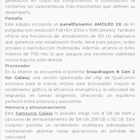
generación en todos sus componentes. A continuación, te
contamos las características más importantes que definen su
desempeño.
Pantalla
Este equipo incorpora un
panel
Dynamic AMOLED 2X
de 6.1
pulgadas con resolución Full HD+ (2340 x 1080 píxeles). También
ofrece una frecuencia de actualización de 120 Hz adaptativa
que garantiza una visualización fluida, ideal para juegos, redes
sociales o reproducción multimedia. Además, alcanza un brillo
máximo de 1750 nits, lo que asegura una excelente visibilidad
incluso bajo luz solar directa.
Procesador
En su interior se encuentra el potente
Snapdragon 8 Gen 2
for Galaxy
, una versión optimizada del chip de Qualcomm
exclusiva para la marca. Incluso este procesador mejora el
rendimiento gráfico, la eficiencia energética y la velocidad de
respuesta en tareas exigentes, ofreciendo un equilibrio
perfecto entre potencia y autonomía.
Memoria y almacenamiento
Este
Samsung Galaxy
lo puedes elegir con 8 GB de RAM y
opciones de almacenamiento de 128 GB, 256 GB o 512 GB. Este
conjunto permite un rendimiento multitarea sobresaliente,
manteniendo abiertas varias aplicaciones sin pérdida de
velocidad.