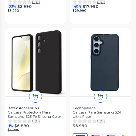
Galaxy S24 Anti-Reflecting
0
(
0
)
0
(
0
)
Screen Prote
$3.990
$17.990
33%
40%
$5.990
$29.990
Detek Accesorios
Tecnopalace
Carcasa Protectora Para
Carcasa Para Samsung S24
Samsung S23 Fe Silicona Color
Ultra Fluor
0
(
0
)
0
(
0
)
$6.990
$6.880
1%
$6.990