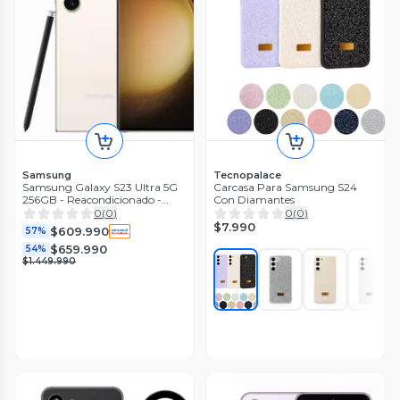
Samsung
Tecnopalace
Samsung Galaxy S23 Ultra 5G
Carcasa Para Samsung S24
256GB - Reacondicionado -
Con Diamantes
Blanco
0
(
0
)
0
(
0
)
$7.990
$609.990
57%
$659.990
54%
$1.449.990