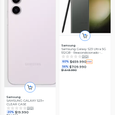
Samsung
Samsung Galaxy S23 Ultra 5G
512GB - Reacondicionado -
Verde
0
(
0
)
$659.990
60%
$709.990
56%
$1.649.990
Samsung
SAMSUNG GALAXY S23+
CLEAR CASE
0
(
0
)
$19.990
20%