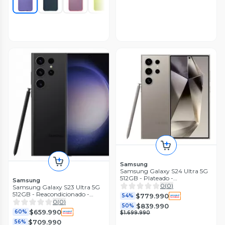
Samsung
Samsung Galaxy S24 Ultra 5G
512GB - Plateado -
Samsung
Reacondicionado
0
(
0
)
Samsung Galaxy S23 Ultra 5G
512GB - Reacondicionado -
$779.990
54%
Negro
0
(
0
)
$839.990
50%
$659.990
60%
$1.699.990
$709.990
56%