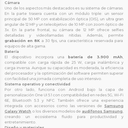
Cámara
Uno de los aspectos más destacados es su sistema de cámaras.
En la parte trasera cuenta con un módulo triple: un sensor
principal de 50 MP con estabilización óptica (OIS), un ultra gran
angular de 12 MP y un teleobjetivo de 10 MP con zoom óptico de
3x. En la parte frontal, su cámara de 12 MP ofrece selfies
detalladas y videollamadas nítidas. Además, permite
grabación en 8K
a 30 fps, una característica reservada para
equipos de alta gama.
Batería
El dispositivo incorpora una
batería de 3.900 mAh
,
compatible con carga rápida de 25 W, carga inalámbrica y
carga inversa. Aunque su capacidad es moderada, la eficiencia
del procesador y la optimización del software permiten superar
con facilidad una jornada completa de uso intensivo.
Sistema operativo y conectividad
Por otro lado, funciona con Android bajo la capa de
personalización One UI 5.1 con compatibilidad en redes 5G, Wi-Fi
6E, Bluetooth 5.3 y NFC. También ofrece una experiencia
integrada con accesorios como las versiones de
Samsung
Galaxy Watch
o los diversos modelos de
audífonos Samsung
,
creando un ecosistema fluido para productividad y
entretenimiento.
Diseño y materiales