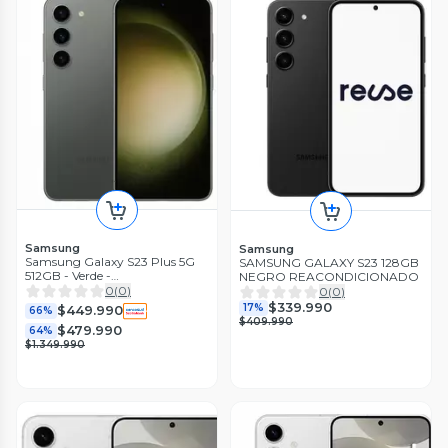
Samsung
Samsung
Samsung Galaxy S23 Plus 5G
SAMSUNG GALAXY S23 128GB
512GB - Verde -
NEGRO REACONDICIONADO
Reacondicionado
0
(
0
)
0
(
0
)
$339.990
17%
$449.990
66%
$409.990
$479.990
64%
$1.349.990