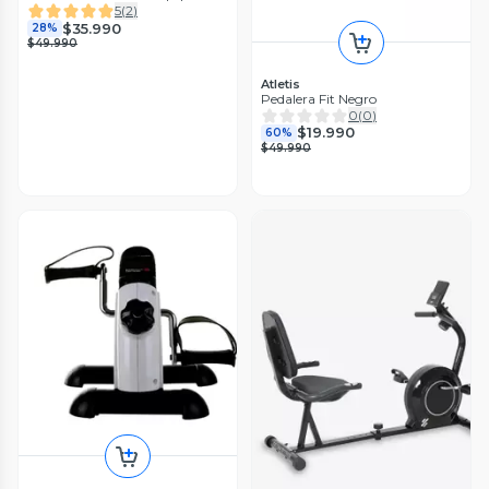
5
(
2
)
$35.990
28%
$49.990
Atletis
Pedalera Fit Negro
0
(
0
)
$19.990
60%
$49.990