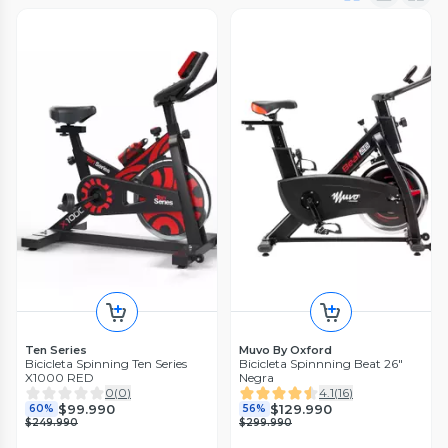
Ten Series
Muvo By Oxford
Bicicleta Spinning Ten Series
Bicicleta Spinnning Beat 26"
X1000 RED
Negra
0
(
0
)
4.1
(
16
)
$99.990
$129.990
60%
56%
$249.990
$299.990