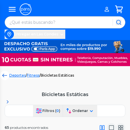
Entregar en Las Condes
Deportes
/
Fitness
/
Bicicletas Estáticas
Bicicletas Estáticas
Filtros (
0
)
Ordenar
65
productos encontrados