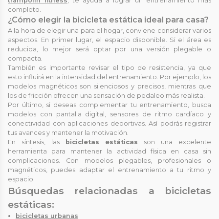
trampolín fitness
, te ayuda a lograr un entrenamiento más
completo.
¿Cómo elegir la bicicleta estática ideal para casa?
A la hora de elegir una para el hogar, conviene considerar varios
aspectos. En primer lugar, el espacio disponible. Si el área es
reducida, lo mejor será optar por una versión plegable o
compacta.
También es importante revisar el tipo de resistencia, ya que
esto influirá en la intensidad del entrenamiento. Por ejemplo, los
modelos magnéticos son silenciosos y precisos, mientras que
los de fricción ofrecen una sensación de pedaleo más realista.
Por último, si deseas complementar tu entrenamiento, busca
modelos con pantalla digital, sensores de ritmo cardíaco y
conectividad con aplicaciones deportivas. Así podrás registrar
tus avances y mantener la motivación.
En síntesis, las
bicicletas estáticas
son una excelente
herramienta para mantener la actividad física en casa sin
complicaciones. Con modelos plegables, profesionales o
magnéticos, puedes adaptar el entrenamiento a tu ritmo y
espacio.
Búsquedas relacionadas a bicicletas
estáticas:
bicicletas urbanas