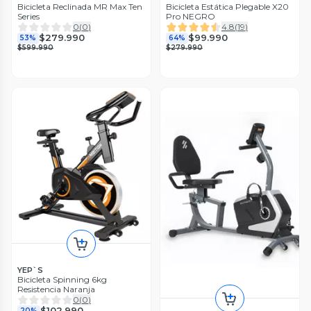
Bicicleta Reclinada MR Max Ten
Bicicleta Estática Plegable X20
Series
Pro NEGRO
0
(
0
)
4.8
(
19
)
$279.990
$99.990
53%
64%
$599.990
$279.990
YEP`S
Bicicleta Spinning 6kg
Resistencia Naranja
0
(
0
)
$102.990
20%