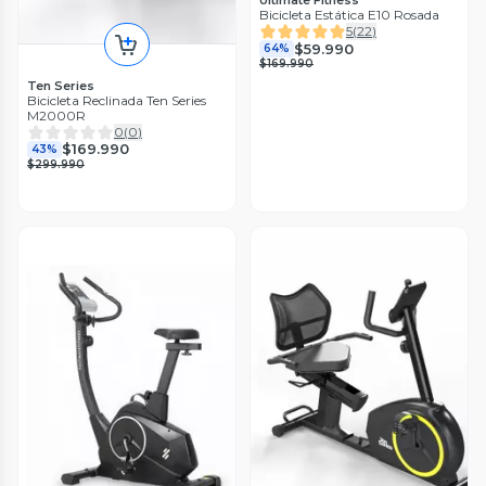
Ultimate Fitness
Bicicleta Estática E10 Rosada
5
(
22
)
$59.990
64%
$169.990
Ten Series
Bicicleta Reclinada Ten Series
M2000R
0
(
0
)
$169.990
43%
$299.990