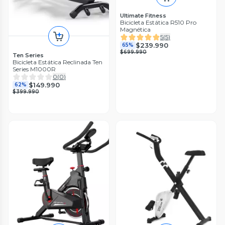
Ultimate Fitness
Bicicleta Estática R510 Pro
Magnética
5
(
5
)
$239.990
65%
$699.990
Ten Series
Bicicleta Estática Reclinada Ten
Series M1000R
0
(
0
)
$149.990
62%
$399.990