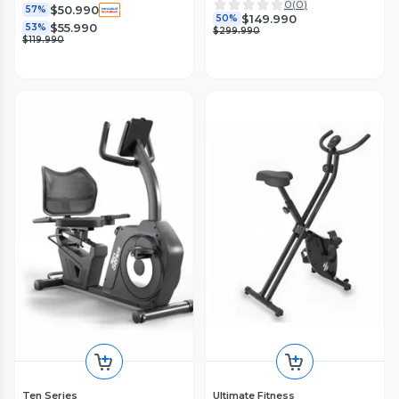
0
(
0
)
$50.990
57%
$149.990
50%
$55.990
53%
$299.990
$119.990
Ten Series
Ultimate Fitness