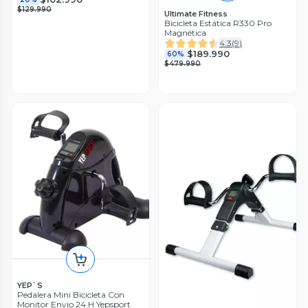
$129.990
Ultimate Fitness
Bicicleta Estática R330 Pro
Magnética
4.3
(
9
)
$189.990
60%
$479.990
YEP`S
Pedalera Mini Bicicleta Con
Monitor Envio 24 H Yepsport