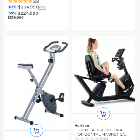
5
(
5
)
$204.990
63%
$224.990
59%
$559.990
Horizon
BICICLETA INSTITUCIONAL
HORIZONTAL MAGNETICA
5.0R CON PROGRAMAS
0
(
0
)