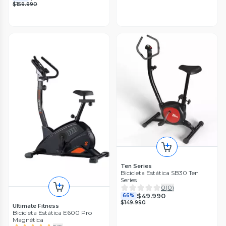
$159.990
Ten Series
Bicicleta Estática SB30 Ten
Series
0
(
0
)
$49.990
66%
$149.990
Ultimate Fitness
Bicicleta Estática E600 Pro
Magnética