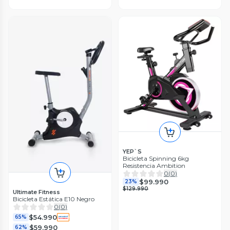
YEP`S
Bicicleta Spinning 6kg
Resistencia Ambition
0
(
0
)
$99.990
23%
$129.990
Ultimate Fitness
Bicicleta Estática E10 Negro
0
(
0
)
$54.990
65%
$59.990
62%