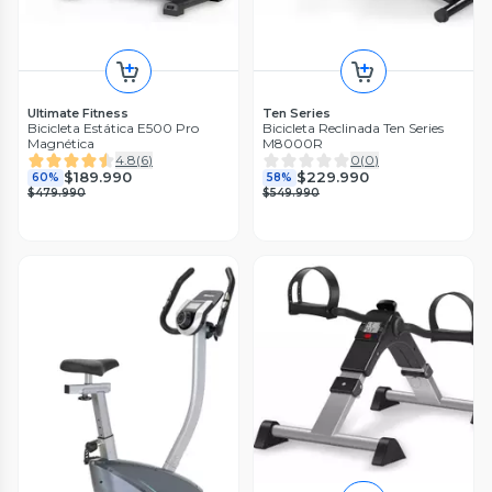
Ultimate Fitness
Ten Series
Bicicleta Estática E500 Pro
Bicicleta Reclinada Ten Series
Magnética
M8000R
4.8
(
6
)
0
(
0
)
$189.990
$229.990
60%
58%
$479.990
$549.990