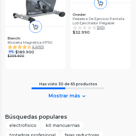
Oneder
Pedalera De Ejercicio Pantalla
Lcd Ejercitador Plegable
0
(
0
)
$32.990
Bianchi
Bicicleta Magnética M750
4.4
(
10
)
$189.900
9%
$209.900
Has visto
30
de
65
productos
Mostrar más
Búsquedas populares
electrofisico
kit mancuernas
trotadora profesional
fajas reductoras