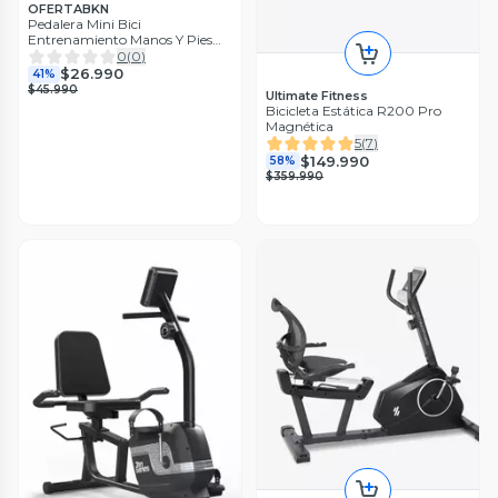
OFERTABKN
Pedalera Mini Bici
Entrenamiento Manos Y Pies
Con Contador
0
(
0
)
$26.990
41%
$45.990
Ultimate Fitness
Bicicleta Estática R200 Pro
Magnética
5
(
7
)
$149.990
58%
$359.990