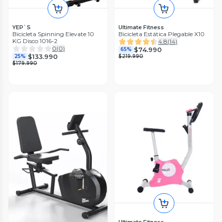
YEP`S
Ultimate Fitness
Bicicleta Spinning Elevate 10
Bicicleta Estática Plegable X10
KG Disco 1016-2
4.8
(
14
)
0
(
0
)
$74.990
65%
$133.990
25%
$219.990
$179.990