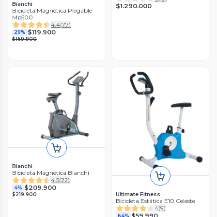
Bianchi
$1.290.000
Bicicleta Magnética Plegable
Mp500
4.4
(
77
)
$119.900
29%
$169.900
Bianchi
Bicicleta Magnética Bianchi
4.5
(
22
)
$209.900
4%
Ultimate Fitness
$219.900
Bicicleta Estática E10 Celeste
4
(
9
)
$59.990
64%