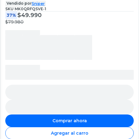
Vendido por
Sniper
SKU
MK0QRFQSVE-1
$49.990
37%
$79.980
Comprar ahora
Agregar al carro