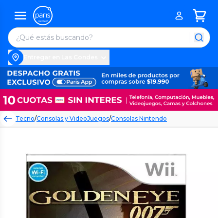
Entregar en Las Condes
Tecno
/
Consolas y VideoJuegos
/
Consolas Nintendo