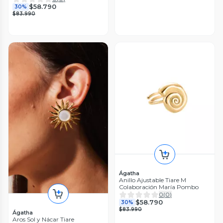
$58.790
30%
$83.990
Ágatha
Anillo Ajustable Tiare M
Colaboración María Pombo
0
(
0
)
$58.790
30%
$83.990
Ágatha
Aros Sol y Nácar Tiare