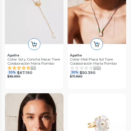
Ágatha
Ágatha
Collar Sol y Concha Nácar Tiare
Collar Midi Placa Sol Tiare
Colaboración María Pombo
Colaboración María Pombo
5
(
1
)
0
(
0
)
$67.190
$50.390
30%
30%
$95.990
$71.990