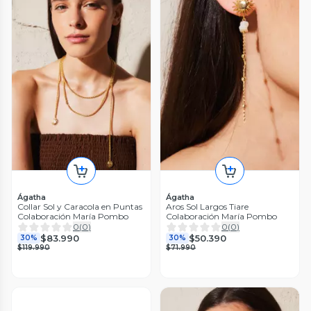
Ágatha
Ágatha
Collar Sol y Caracola en Puntas
Aros Sol Largos Tiare
Colaboración María Pombo
Colaboración María Pombo
0
(
0
)
0
(
0
)
$83.990
$50.390
30%
30%
$119.990
$71.990