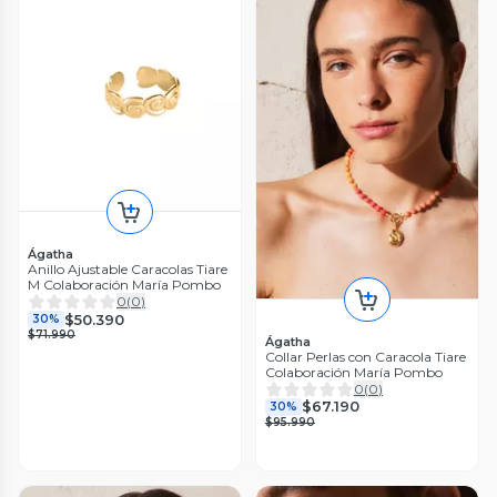
Ágatha
Anillo Ajustable Caracolas Tiare
M Colaboración María Pombo
0
(
0
)
$50.390
30%
$71.990
Ágatha
Collar Perlas con Caracola Tiare
Colaboración María Pombo
0
(
0
)
$67.190
30%
$95.990