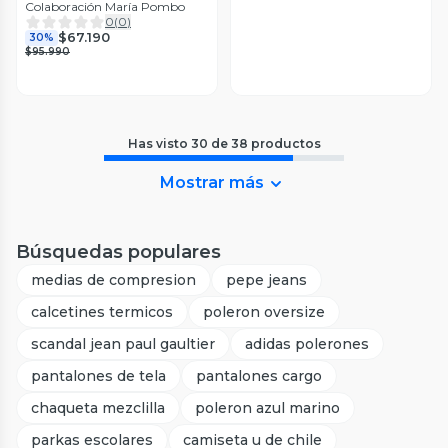
Colaboración María Pombo
0
(
0
)
$67.190
30%
$95.990
Has visto
30
de
38
productos
Mostrar más
Búsquedas populares
medias de compresion
pepe jeans
calcetines termicos
poleron oversize
scandal jean paul gaultier
adidas polerones
pantalones de tela
pantalones cargo
chaqueta mezclilla
poleron azul marino
parkas escolares
camiseta u de chile