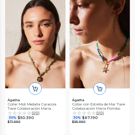
Ágatha
Ágatha
Collar Midi Medalla Caracola
Collar con Estrella de Mar Tiare
Tiare Colaboración María
Colaboración María Pombo
Pombo
0
(
0
)
0
(
0
)
$50.390
$67.190
30%
30%
$71.990
$95.990