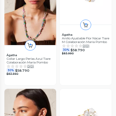
Ágatha
Anillo Ajustable Flor Nácar Tiare
M Colaboración María Pombo
0
(
0
)
$58.790
30%
$83.990
Ágatha
Collar Largo Perlas Azul Tiare
Colaboración María Pombo
0
(
0
)
$58.790
30%
$83.990