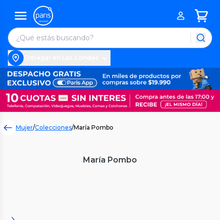
Entregar en Las Condes
Mujer
/
Colecciones
/
María Pombo
María Pombo