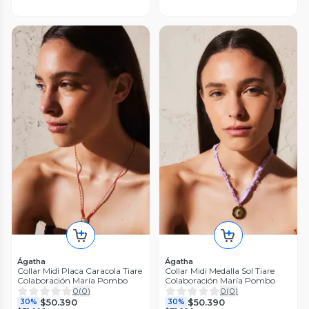
Ágatha
Ágatha
Collar Midi Placa Caracola Tiare
Collar Midi Medalla Sol Tiare
Colaboración María Pombo
Colaboración María Pombo
0
(
0
)
0
(
0
)
$50.390
$50.390
30%
30%