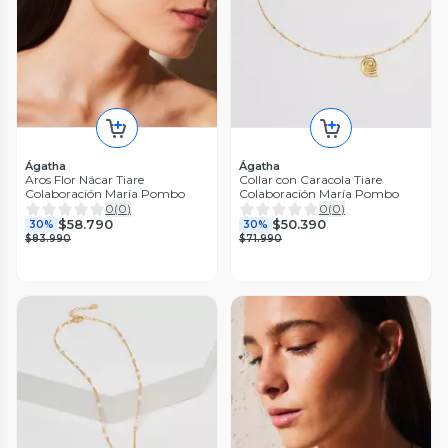
Ágatha
Ágatha
Aros Flor Nácar Tiare
Collar con Caracola Tiare
Colaboración María Pombo
Colaboración María Pombo
0
(
0
)
0
(
0
)
$58.790
$50.390
30%
30%
$83.990
$71.990