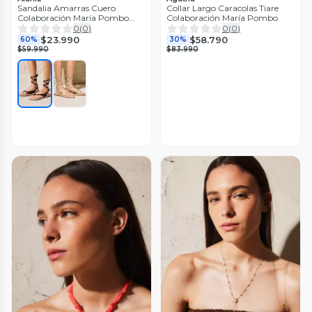
Sandalia Amarras Cuero
Collar Largo Caracolas Tiare
Colaboración María Pombo
Colaboración María Pombo
Mujer
0
(
0
)
0
(
0
)
$23.990
$58.790
60%
30%
$59.990
$83.990