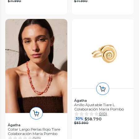
$71.990
$71.990
Ágatha
Anillo Ajustable Tiare L
Colaboración María Pombo
0
(
0
)
$58.790
30%
$83.990
Ágatha
Collar Largo Perlas Rojo Tiare
Colaboración María Pombo
0
(
0
)