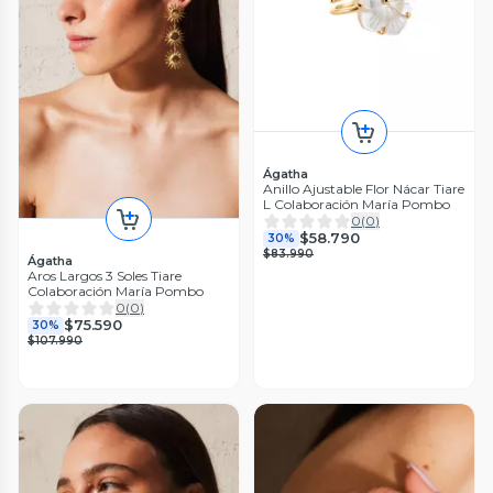
Ágatha
Anillo Ajustable Flor Nácar Tiare
L Colaboración María Pombo
0
(
0
)
$58.790
30%
$83.990
Ágatha
Aros Largos 3 Soles Tiare
Colaboración María Pombo
0
(
0
)
$75.590
30%
$107.990