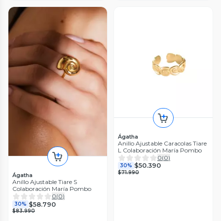
Ágatha
Anillo Ajustable Caracolas Tiare
L Colaboración María Pombo
0
(
0
)
$50.390
30%
$71.990
Ágatha
Anillo Ajustable Tiare S
Colaboración María Pombo
0
(
0
)
$58.790
30%
$83.990