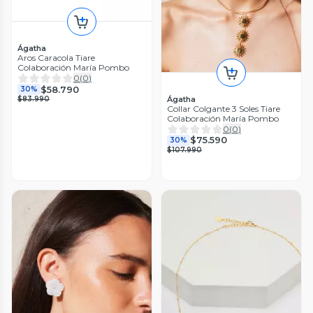
Ágatha
Aros Caracola Tiare
Colaboración María Pombo
0
(
0
)
$58.790
30%
Ágatha
$83.990
Collar Colgante 3 Soles Tiare
Colaboración María Pombo
0
(
0
)
$75.590
30%
$107.990