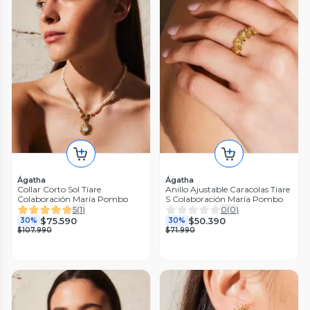
Ágatha
Ágatha
Collar Corto Sol Tiare
Anillo Ajustable Caracolas Tiare
Colaboración María Pombo
S Colaboración María Pombo
5
(
1
)
0
(
0
)
$75.590
$50.390
30%
30%
$107.990
$71.990