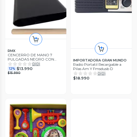
RMX
CENCERRO DE MANO 7
PULGADAS NEGRO CON
IMPORTADORA GRAN MUNDO
BAQUETA RMX BHND 7B
0
(
0
)
Radio Portatil Recargable a
$13.990
Pilas Am Y Fmsdusb D
12%
$15.990
0
(
0
)
$18.990