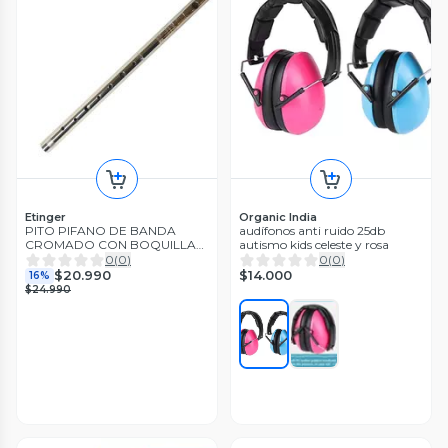
Etinger
Organic India
PITO PIFANO DE BANDA
audífonos anti ruido 25db
CROMADO CON BOQUILLA
autismo kids celeste y rosa
MOD.B ETINGER
0
(
0
)
0
(
0
)
$14.000
$20.990
16%
$24.990