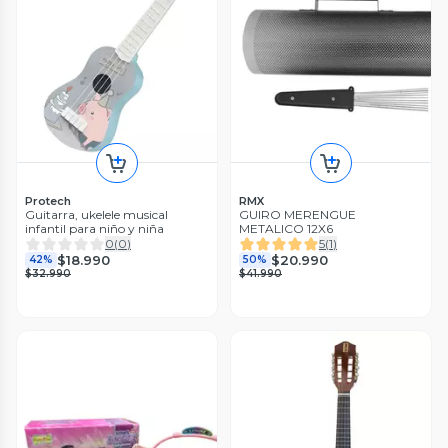
Protech
RMX
Guitarra, ukelele musical
GUIRO MERENGUE
infantil para niño y niña
METALICO 12X6
0
(
0
)
5
(
1
)
$18.990
$20.990
42%
50%
$32.990
$41.990