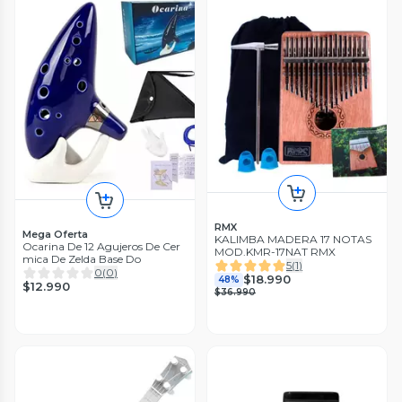
RMX
Mega Oferta
KALIMBA MADERA 17 NOTAS
Ocarina De 12 Agujeros De Cer
MOD.KMR-17NAT RMX
mica De Zelda Base Do
5
(
1
)
0
(
0
)
$18.990
48%
$12.990
$36.990