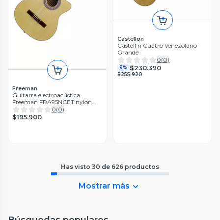
Castellon
Castell n Cuatro Venezolano
Grande
0
(
0
)
$230.390
9%
$255.920
Freeman
Guitarra electroacústica
Freeman FRA95NCET nylon
natural
0
(
0
)
$195.900
Has visto
30
de
626
productos
Mostrar más