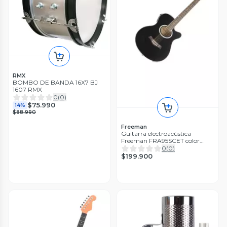
RMX
BOMBO DE BANDA 16X7 BJ
1607 RMX
0
(
0
)
$75.990
14%
$88.990
Freeman
Guitarra electroacústica
Freeman FRA95SCET color
negro
0
(
0
)
$199.900