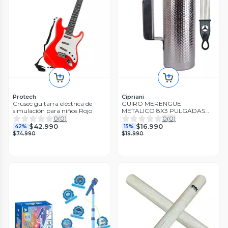
Protech
Cipriani
Crusec guitarra eléctrica de
GUIRO MERENGUE
simulación para niños Rojo
METALICO 8X3 PULGADAS
G38 CIPRIANI
0
(
0
)
0
(
0
)
$42.990
$16.990
42%
15%
$74.990
$19.990