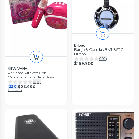
Bilbao
Banjo 8 Cuerdas BNJ-8STG
Bilbao
0
(
0
)
$169.900
NEW.VANA
Parlante Altavoz Con
Microfono Para Niña Rosa
0
(
0
)
$26.990
22%
$34.990