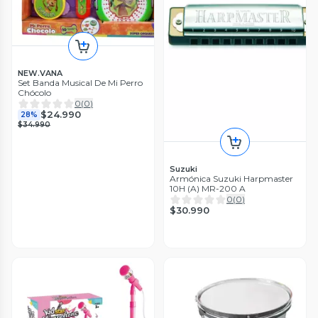
NEW.VANA
Set Banda Musical De Mi Perro
Chócolo
0
(
0
)
$24.990
28%
$34.990
Suzuki
Armónica Suzuki Harpmaster
10H (A) MR-200 A
0
(
0
)
$30.990