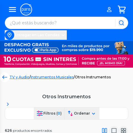
Entregar en Las Condes
TV y Audio
/
Instrumentos Musicales
/
Otros Instrumentos
Otros Instrumentos
Filtros (
0
)
Ordenar
626
productos encontrados