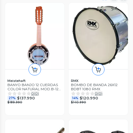
Meistehaft
RMX
BANYO BANJO 12 CUERDAS
BOMBO DE BANDA 26X12
COLOR NATURAL MOD.B-12C
BDBT 1080 RMX
MEISTEHAFT
0
(
0
)
0
(
0
)
$137.990
$120.990
27%
14%
$189.990
$140.990