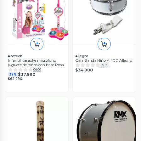
Protech
Allegro
Infantil karaoke micrófono
Caja Banda Niño All100 Allegro
juguete de niños con base Rosa
0
(
0
)
0
(
0
)
$34.900
$37.990
39%
$62.990