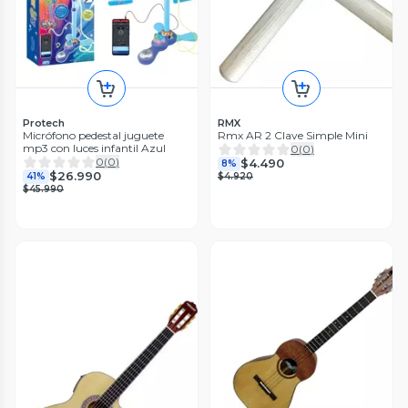
Protech
RMX
Micrófono pedestal juguete
Rmx AR 2 Clave Simple Mini
mp3 con luces infantil Azul
0
(
0
)
0
(
0
)
$4.490
8%
$26.990
41%
$4.920
$45.990