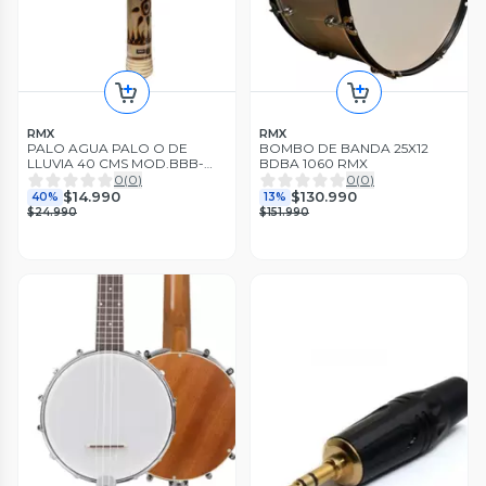
RMX
RMX
PALO AGUA PALO O DE
BOMBO DE BANDA 25X12
LLUVIA 40 CMS MOD.BBB-
BDBA 1060 RMX
4080 RMX
0
(
0
)
0
(
0
)
$14.990
$130.990
40%
13%
$24.990
$151.990