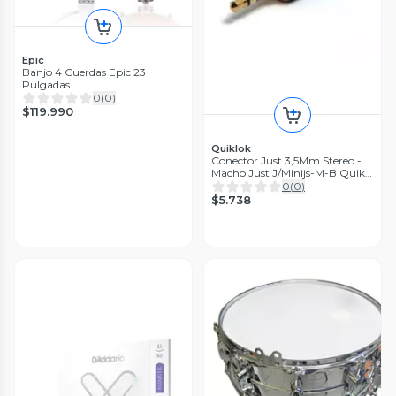
Epic
Banjo 4 Cuerdas Epic 23
Pulgadas
0
(
0
)
$119.990
Quiklok
Conector Just 3,5Mm Stereo -
Macho Just J/Minijs-M-B Quik
Lok
0
(
0
)
$5.738