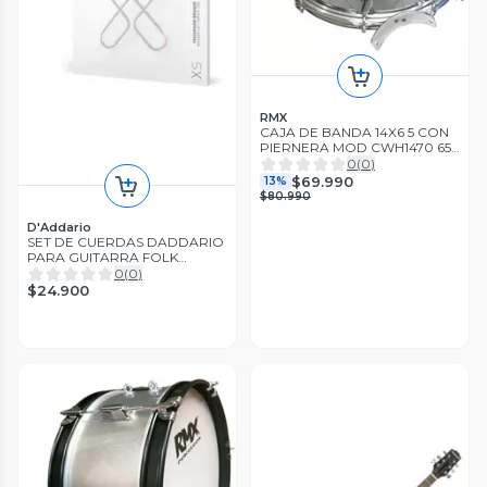
RMX
CAJA DE BANDA 14X6 5 CON
PIERNERA MOD CWH1470 65
RMX
0
(
0
)
$69.990
13%
$80.990
D'Addario
SET DE CUERDAS DADDARIO
PARA GUITARRA FOLK
XSAPB1152
0
(
0
)
$24.900