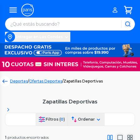
Entregar en Las Condes
Deportes
/
Ofertas Deportes
/
Zapatillas Deportivas
Zapatillas Deportivas
Filtros (
0
)
Ordenar
1
productos encontrados