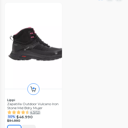
Lippi
Zapatilla Outdoor Vulcano Iron
Stone Mid Bdry Mujer
4.5
(
12
)
$46.990
50%
$94.990