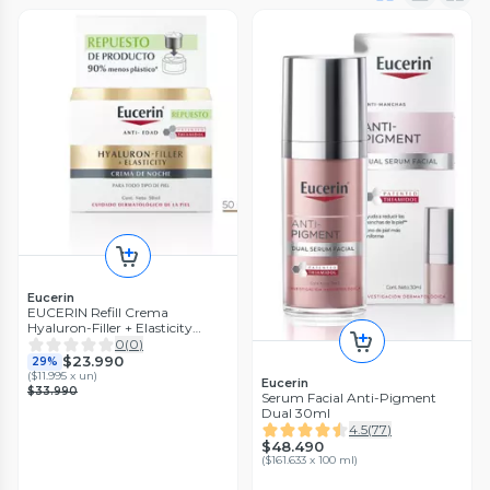
Eucerin
EUCERIN Refill Crema
Hyaluron-Filler + Elasticity
Noche 50ml
0
(
0
)
$23.990
29%
(
$11.995 x un
)
Eucerin
$33.990
Serum Facial Anti-Pigment
Dual 30ml
4.5
(
77
)
$48.490
(
$161.633 x 100 ml
)