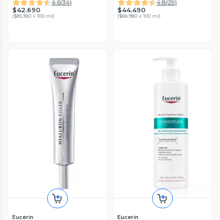
4.6
(
34
)
4.8
(
29
)
$42.690
$44.490
(
$85.380 x 100 ml
)
(
$88.980 x 100 ml
)
Eucerin
Eucerin