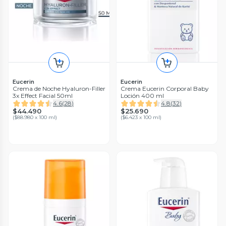
Eucerin
Eucerin
Crema de Noche Hyaluron-Filler
Crema Eucerin Corporal Baby
3x Effect Facial 50ml
Loción 400 ml
4.6
(
28
)
4.8
(
32
)
$44.490
$25.690
(
$88.980 x 100 ml
)
(
$6.423 x 100 ml
)