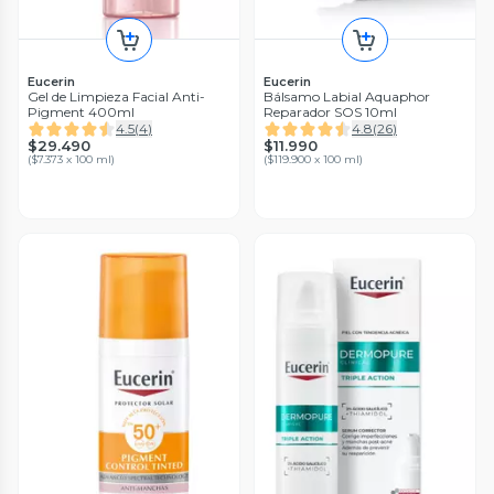
Eucerin
Eucerin
Gel de Limpieza Facial Anti-
Bálsamo Labial Aquaphor
Pigment 400ml
Reparador SOS 10ml
4.5
(
4
)
4.8
(
26
)
$29.490
$11.990
(
$7.373 x 100 ml
)
(
$119.900 x 100 ml
)