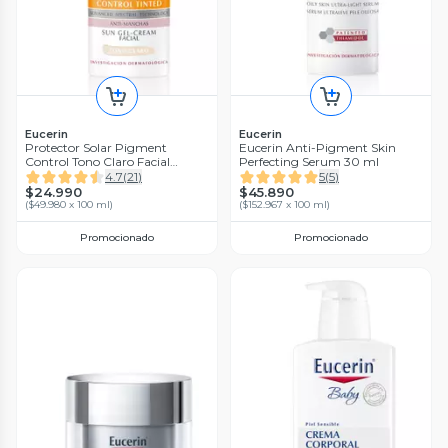
Eucerin
Eucerin
Protector Solar Pigment
Eucerin Anti-Pigment Skin
Control Tono Claro Facial
Perfecting Serum 30 ml
FPS50+ 50ml
4.7
(
21
)
5
(
5
)
$24.990
$45.890
(
$49.980 x 100 ml
)
(
$152.967 x 100 ml
)
Promocionado
Promocionado