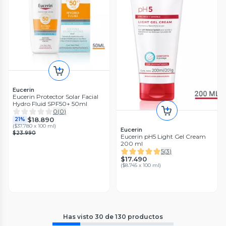
Eucerin
Eucerin Protector Solar Facial
Hydro Fluid SPF50+ 50ml
0
(
0
)
$18.890
21%
(
$37.780 x 100 ml
)
Eucerin
$23.990
Eucerin pH5 Light Gel Cream
200 ml
5
(
3
)
$17.490
(
$8.745 x 100 ml
)
Has visto
30
de
130
productos