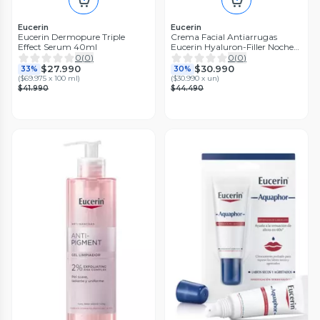
Eucerin
Eucerin
Eucerin Dermopure Triple
Crema Facial Antiarrugas
Effect Serum 40ml
Eucerin Hyaluron-Filler Noche
50ml
0
(
0
)
0
(
0
)
$27.990
$30.990
33%
30%
(
$69.975 x 100 ml
)
(
$30.990 x un
)
$41.990
$44.490