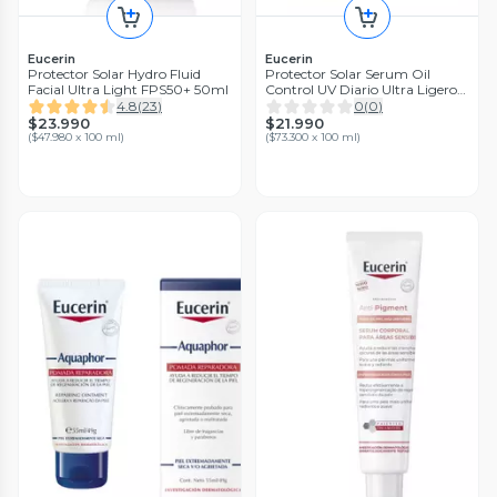
Eucerin
Eucerin
Protector Solar Hydro Fluid
Protector Solar Serum Oil
Facial Ultra Light FPS50+ 50ml
Control UV Diario Ultra Ligero
FPS 50+ 30ml
4.8
(
23
)
0
(
0
)
$23.990
$21.990
(
$47.980 x 100 ml
)
(
$73.300 x 100 ml
)