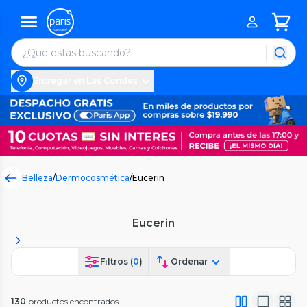
Entregar en Las Condes
Belleza
/
Dermocosmética
/
Eucerin
Eucerin
Filtros (
0
)
Ordenar
130
productos encontrados