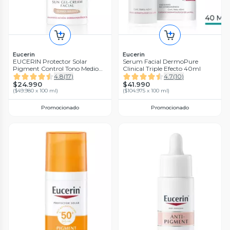
Eucerin
Eucerin
EUCERIN Protector Solar
Serum Facial DermoPure
Pigment Control Tono Medio
Clinical Triple Efecto 40ml
Facial FPS50+ 50ml
4.8
(
17
)
4.7
(
10
)
$24.990
$41.990
(
$49.980 x 100 ml
)
(
$104.975 x 100 ml
)
Promocionado
Promocionado