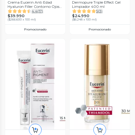
Crema Eucerin Anti Edad
Dermopure Triple Effect Gel
Hyaluron Filler Contorno Ojos
Limpiador 400 ml
Spf 15 15 ml
4.4
(
17
)
5
(
3
)
$39.990
$24.990
(
$266.600 x 100 ml
)
(
$6.248 x 100 ml
)
Promocionado
Promocionado