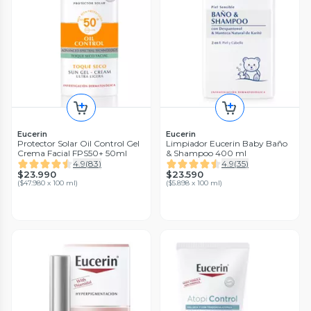
Eucerin
Eucerin
Protector Solar Oil Control Gel
Limpiador Eucerin Baby Baño
Crema Facial FPS50+ 50ml
& Shampoo 400 ml
4.9
(
83
)
4.9
(
35
)
$23.990
$23.590
(
$47.980 x 100 ml
)
(
$5.898 x 100 ml
)