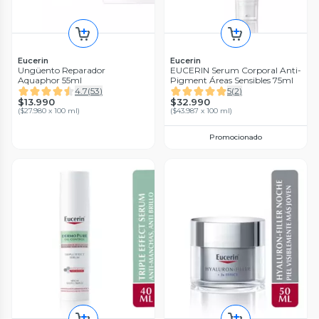
Eucerin
Eucerin
Ungüento Reparador
EUCERIN Serum Corporal Anti-
Aquaphor 55ml
Pigment Áreas Sensibles 75ml
4.7
(
53
)
5
(
2
)
$13.990
$32.990
(
$27.980 x 100 ml
)
(
$43.987 x 100 ml
)
Promocionado