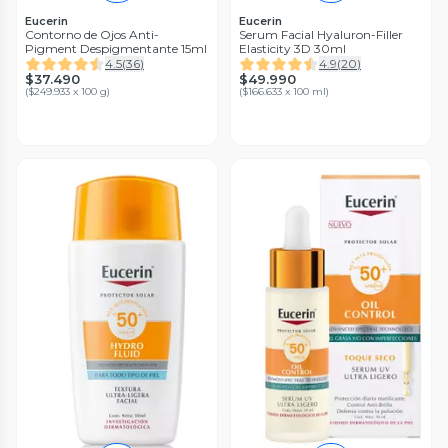
Eucerin
Eucerin
Contorno de Ojos Anti-
Serum Facial Hyaluron-Filler
Pigment Despigmentante 15ml
Elasticity 3D 30ml
4.5
(
36
)
4.9
(
20
)
$37.490
$49.990
(
$249.933 x 100 g
)
(
$166.633 x 100 ml
)