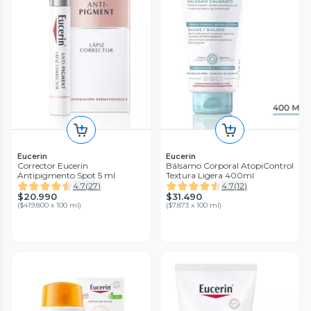
Eucerin
Eucerin
Corrector Eucerin
Bálsamo Corporal AtopiControl
Antipigmento Spot 5 ml
Textura Ligera 400ml
4.7
(
27
)
4.7
(
12
)
$20.990
$31.490
(
$419.800 x 100 ml
)
(
$7.873 x 100 ml
)