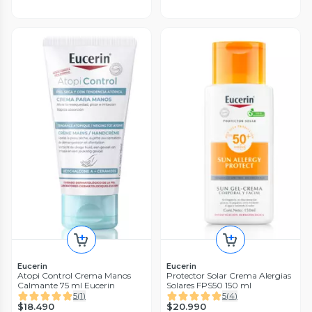
Eucerin
Eucerin
Atopi Control Crema Manos
Protector Solar Crema Alergias
Calmante 75 ml Eucerin
Solares FPS50 150 ml
5
(
1
)
5
(
4
)
$18.490
$20.990