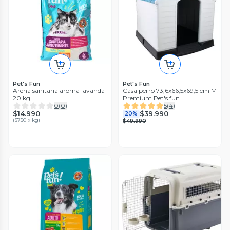
Pet's Fun
Pet's Fun
Arena sanitaria aroma lavanda
Casa perro 73,6x66,5x69,5 cm M
20 kg
Premium Pet's fun
0
(
0
)
5
(
4
)
$14.990
$39.990
20%
(
$750 x kg
)
$49.990