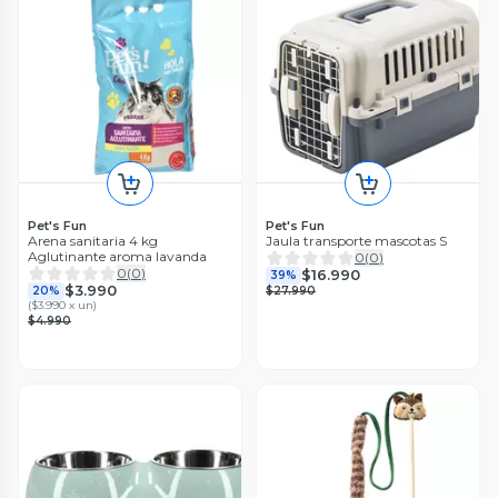
Pet's Fun
Pet's Fun
Arena sanitaria 4 kg
Jaula transporte mascotas S
Aglutinante aroma lavanda
0
(
0
)
0
(
0
)
$16.990
39%
$3.990
20%
$27.990
(
$3.990 x un
)
$4.990