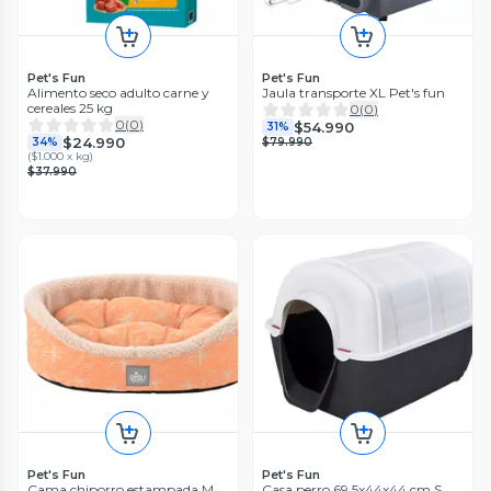
Pet's Fun
Pet's Fun
Alimento seco adulto carne y
Jaula transporte XL Pet's fun
cereales 25 kg
0
(
0
)
0
(
0
)
$54.990
31%
$24.990
34%
$79.990
(
$1.000 x kg
)
$37.990
Pet's Fun
Pet's Fun
Cama chiporro estampada M
Casa perro 69.5x44x44 cm S