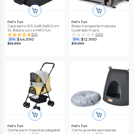
Pet's Fun
Pet's Fun
Casa perro 103.2x65.5x65.5 cm
Bolso transporte mascota
XL Básica curva Pet's fun
cuadrado M gris
5
(
2
)
0
(
0
)
$44.990
$12.990
25%
35%
$59.990
$19.990
Pet's Fun
Pet's Fun
Coche para mascotas plegable
Cama guarida pompones