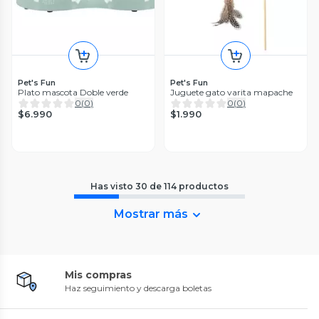
Pet's Fun
Pet's Fun
Plato mascota Doble verde
Juguete gato varita mapache
0
(
0
)
0
(
0
)
$6.990
$1.990
Has visto
30
de
114
productos
Mostrar más
Mis compras
Haz seguimiento y descarga boletas