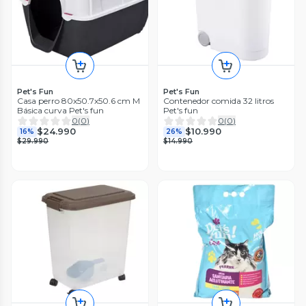
Pet's Fun
Pet's Fun
Casa perro 80x50.7x50.6 cm M
Contenedor comida 32 litros
Básica curva Pet's fun
Pet's fun
0
(
0
)
0
(
0
)
$24.990
$10.990
16%
26%
$29.990
$14.990