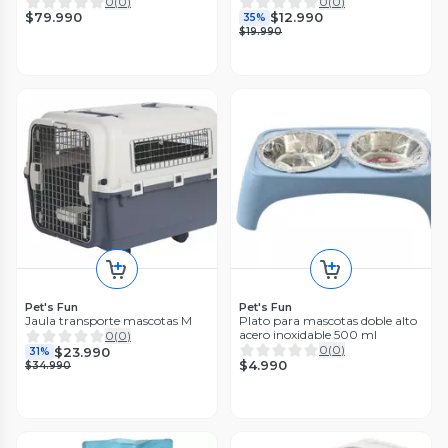
0
(
0
)
0
(
0
)
$79.990
$12.990
35%
$19.990
Pet's Fun
Pet's Fun
Jaula transporte mascotas M
Plato para mascotas doble alto
acero inoxidable 500 ml
0
(
0
)
0
(
0
)
$23.990
31%
$4.990
$34.990