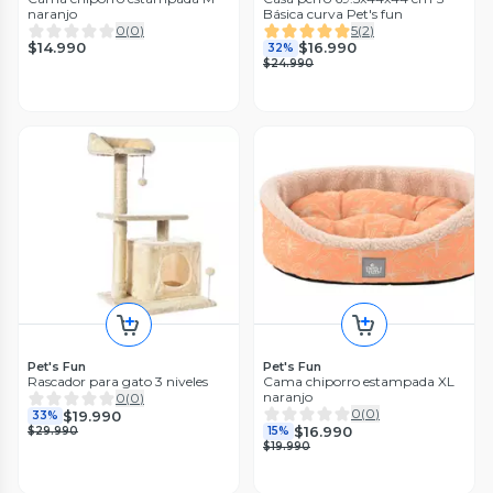
naranjo
Básica curva Pet's fun
0
(
0
)
5
(
2
)
$14.990
$16.990
32%
$24.990
Pet's Fun
Pet's Fun
Rascador para gato 3 niveles
Cama chiporro estampada XL
naranjo
0
(
0
)
0
(
0
)
$19.990
33%
$16.990
$29.990
15%
$19.990