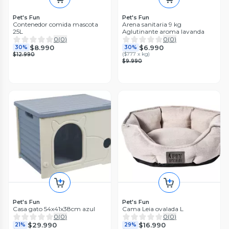
Pet's Fun
Pet's Fun
Contenedor comida mascota
Arena sanitaria 9 kg
25L
Aglutinante aroma lavanda
0
(
0
)
0
(
0
)
$8.990
$6.990
30%
30%
(
$777 x kg
)
$12.990
$9.990
Pet's Fun
Pet's Fun
Casa gato 54x41x38cm azul
Cama Leia ovalada L
0
(
0
)
0
(
0
)
$29.990
$16.990
21%
29%