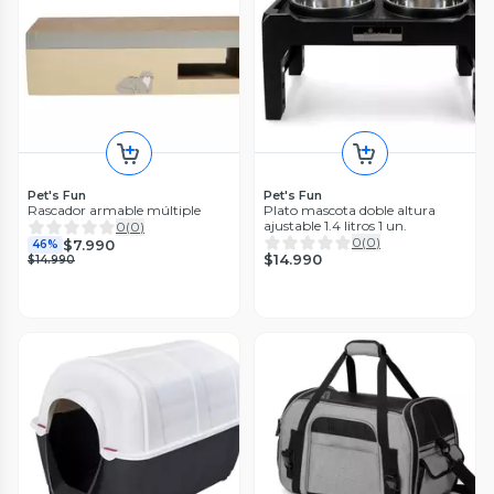
Pet's Fun
Pet's Fun
Rascador armable múltiple
Plato mascota doble altura
ajustable 1.4 litros 1 un.
0
(
0
)
0
(
0
)
$7.990
46%
$14.990
$14.990