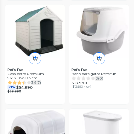
Pet's Fun
Pet's Fun
Casa perro Premium
Baño para gatos Pet's fun
96.5x105x98.5 cm
0
(
0
)
3.9
(
7
)
$13.990
(
$13.990 x un
)
$54.990
21%
$69.990