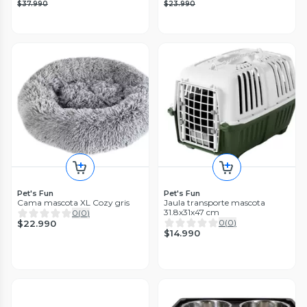
$37.990
$23.990
Pet's Fun
Pet's Fun
Cama mascota XL Cozy gris
Jaula transporte mascota
31.8x31x47 cm
0
(
0
)
0
(
0
)
$22.990
$14.990