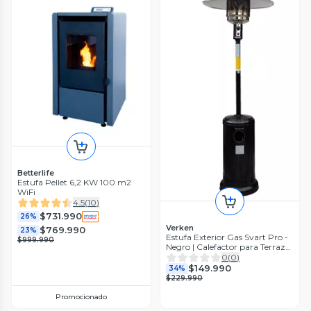
Betterlife
Estufa Pellet 6,2 KW 100 m2
WiFi
4.5
(
10
)
$731.990
26%
Verken
$769.990
23%
Estufa Exterior Gas Svart Pro -
$999.990
Negro | Calefactor para Terrazas
y Patios
0
(
0
)
$149.990
34%
$229.990
Promocionado