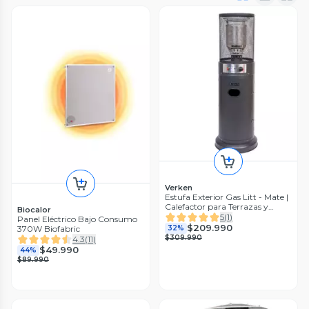
Verken
Estufa Exterior Gas Litt - Mate |
Calefactor para Terrazas y
Biocalor
Patios
5
(
1
)
Panel Eléctrico Bajo Consumo
$209.990
32%
370W Biofabric
$309.990
4.3
(
11
)
$49.990
44%
$89.990