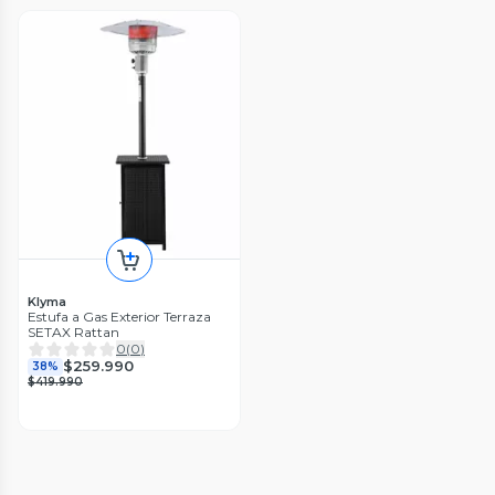
Klyma
Estufa a Gas Exterior Terraza
SETAX Rattan
0
(
0
)
$259.990
38%
$419.990