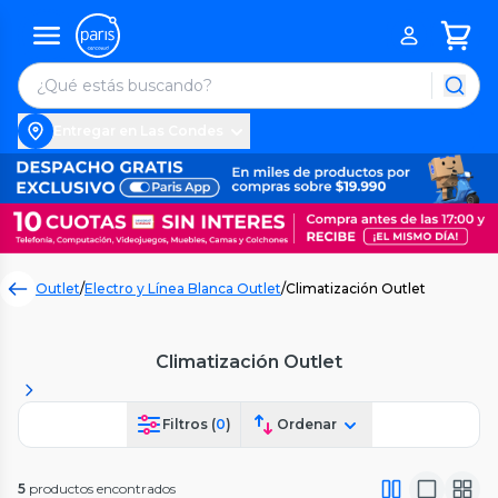
Entregar en Las Condes
Outlet
/
Electro y Línea Blanca Outlet
/
Climatización Outlet
Climatización Outlet
Filtros (
0
)
Ordenar
5
productos encontrados