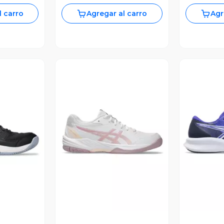
l carro
Agregar al carro
Agr
revia
Vista Previa
V