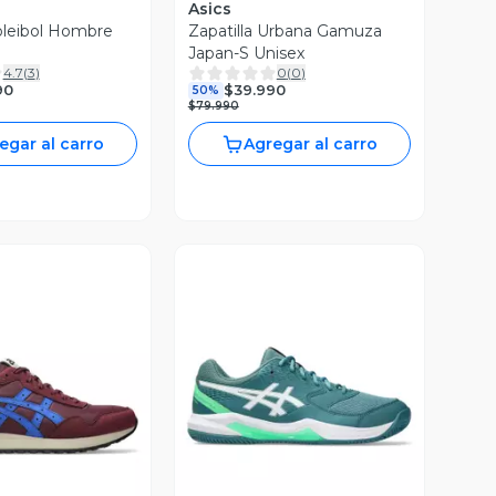
Asics
Voleibol Hombre
Zapatilla Urbana Gamuza
Japan-S Unisex
4.7
(
3
)
0
(
0
)
90
$39.990
50%
$79.990
egar al carro
Agregar al carro
ista Previa
Vista Previa