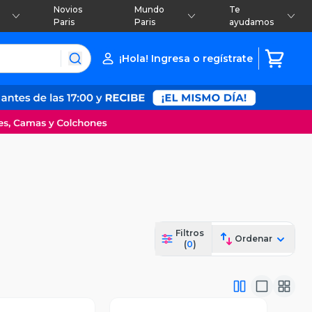
Novios
Mundo
Te
Paris
Paris
ayudamos
¡Hola! Ingresa o regístrate
Filtros
Ordenar
(
0
)