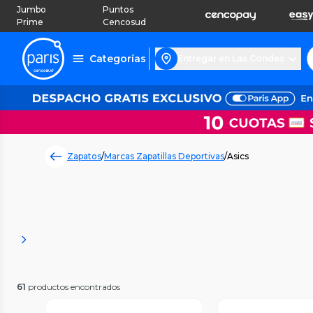
Jumbo
Puntos
Prime
Cencosud
Categorías
Entregar en Las Condes
Zapatos
/
Marcas Zapatillas Deportivas
/
Asics
61
productos encontrados