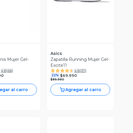
Asics
enis Mujer Gel-
Zapatilla Running Mujer Gel-
8
Excite11
4.8
(
66
)
4.8
(
37
)
90
$69.990
22%
$89.990
egar al carro
Agregar al carro