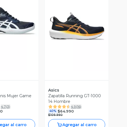
ista Previa
Vista Previa
Asics
Tenis Mujer Game
Zapatilla Running GT-1000
14 Hombre
4.7
(
3
)
4.9
(
16
)
90
$64.990
40%
$109.990
egar al carro
Agregar al carro