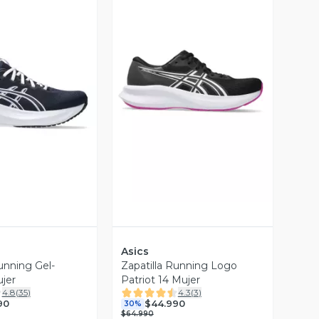
ista Previa
Vista Previa
Asics
unning Gel-
Zapatilla Running Logo
ujer
Patriot 14 Mujer
4.8
(
35
)
4.3
(
3
)
90
$44.990
30%
$64.990