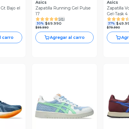
Asics
Asics
 Gt Bajo el
Zapatilla Running Gel Pulse
Zapatilla 
17
Gel-Task 4
5
(
8
)
$69.990
$49.9
30%
37%
$99.990
$79.990
l carro
Agregar al carro
Agr
revia
Vista Previa
V