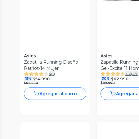
Asics
Asics
Zapatilla Running Diseño
Zapatilla Running
Patriot-14 Mujer
Gel-Excite 11 Ho
4
(
1
)
4.6
(
48
)
$54.990
$62.990
15%
30%
$64.990
$89.990
Agregar al carro
Agregar a