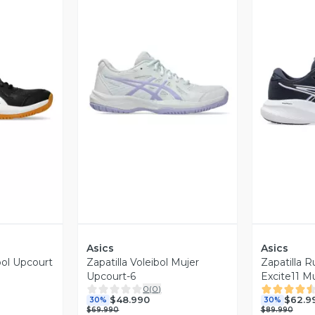
revia
Vista Previa
V
Asics
Asics
bol Upcourt
Zapatilla Voleibol Mujer
Zapatilla R
Upcourt-6
Excite11 M
0
(
0
)
$48.990
$62.9
30%
30%
$69.990
$89.990