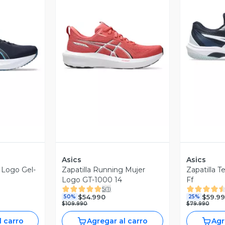
revia
Vista Previa
V
Asics
Asics
 Logo Gel-
Zapatilla Running Mujer
Zapatilla 
Logo GT-1000 14
Ff
5
(
1
)
$54.990
$59.9
50%
25%
$109.990
$79.990
l carro
Agregar al carro
Agr