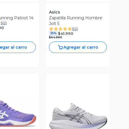
Asics
unning Patriot 14
Zapatilla Running Hombre
5
(
2
)
Jolt 5
90
5
(
2
)
$41.990
35%
$64.990
egar al carro
Agregar al carro
ista Previa
Vista Previa