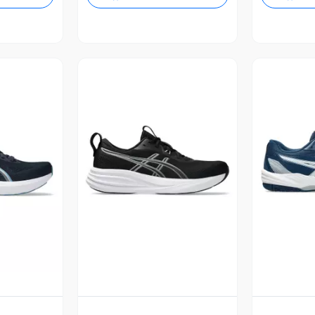
revia
Vista Previa
V