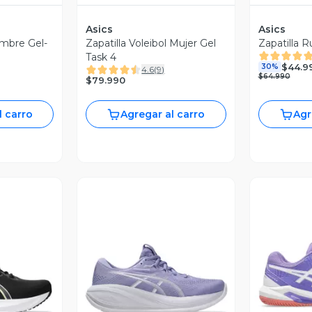
Asics
Asics
ombre Gel-
Zapatilla Voleibol Mujer Gel
Zapatilla R
Task 4
$44.9
30%
4.6
(
9
)
$64.990
$79.990
l carro
Agregar al carro
Agr
revia
Vista Previa
V