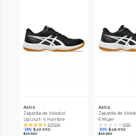
Vista Previa
Vista P
Asics
Asics
Zapatilla de Voleibol
Zapatilla de Volei
Upcourt- 6 Hombre
6 Mujer
4.7
(
44
)
0
(
0
)
$49.990
$48.990
28%
30%
$69.990
$69.990