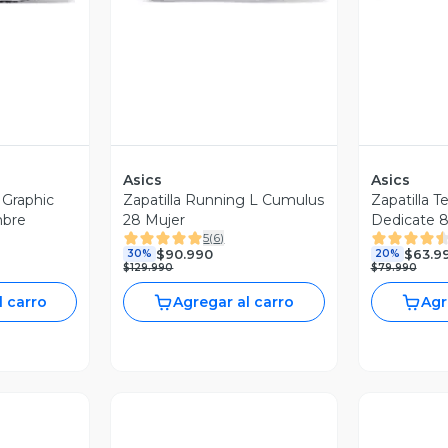
Asics
Asics
 Graphic
Zapatilla Running L Cumulus
Zapatilla T
mbre
28 Mujer
Dedicate 
5
(
6
)
$90.990
$63.9
30%
20%
$129.990
$79.990
l carro
Agregar al carro
Agr