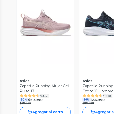
Vista Previa
Vista P
Asics
Asics
Zapatilla Running Mujer Gel
Zapatilla Running
Pulse 17
Excite 11 Hombre
4.8
(
9
)
4.7
(
55
)
$69.990
$56.990
30%
36%
$99.990
$89.990
Agregar al carro
Agregar a