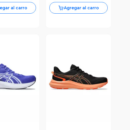
egar al carro
Agregar al carro
ista Previa
Vista Previa