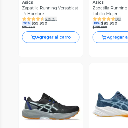
Asics
Asics
Zapatilla Running Versablast
Zapatilla Running
-4 Hombre
Tobillo Mujer
4.8
(
69
)
5
(
5
)
$59.990
$89.990
20%
18%
$74.990
$109.990
Agregar al carro
Agregar a
Vista Previa
Vista P