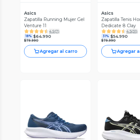
Asics
Asics
Zapatilla Running Mujer Gel
Zapatilla Tenis H
Venture 11
Dedicate 8 Clay
4.9
(
7
)
4.5
(
31
)
$64.990
$54.990
18%
31%
$79.990
$79.990
Agregar al carro
Agregar a
Vista Previa
Vista P