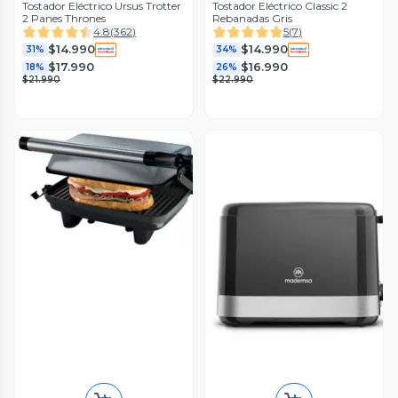
Tostador Eléctrico Ursus Trotter
Tostador Eléctrico Classic 2
2 Panes Thrones
Rebanadas Gris
4.8
(
362
)
5
(
7
)
$14.990
$14.990
31%
34%
$17.990
$16.990
18%
26%
$21.990
$22.990