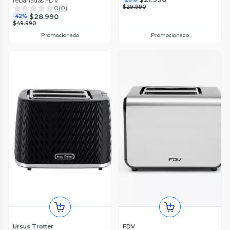
rebanadas FDV
$29.990
0
(
0
)
$28.990
42%
$49.990
Promocionado
Promocionado
Ursus Trotter
FDV