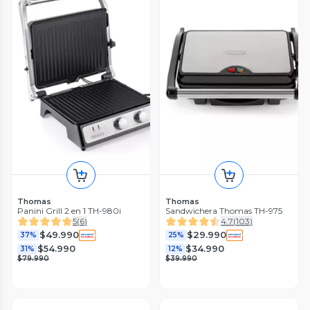
Thomas
Thomas
Panini Grill 2 en 1 TH-980i
Sandwichera Thomas TH-975
5
(
6
)
4.7
(
103
)
$49.990
$29.990
37%
25%
$54.990
$34.990
31%
12%
$79.990
$39.990