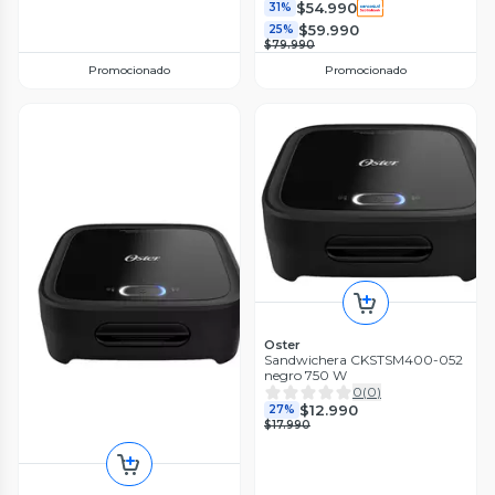
$54.990
31%
$59.990
25%
$79.990
Promocionado
Promocionado
Oster
Sandwichera CKSTSM400-052
negro 750 W
0
(
0
)
$12.990
27%
$17.990