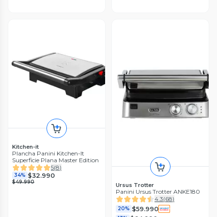
Kitchen-it
Plancha Panini Kitchen-It
Superficie Plana Master Edition
5
(
8
)
$32.990
34%
$49.990
Ursus Trotter
Panini Ursus Trotter ANKE180
4.3
(
68
)
$59.990
20%