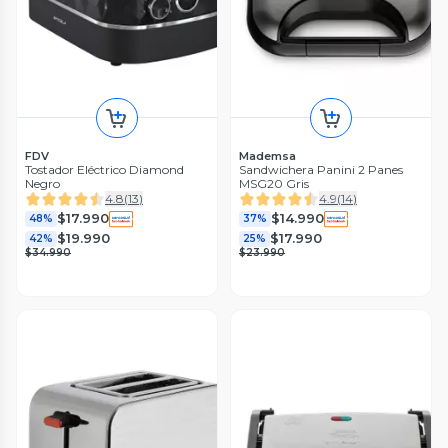
FDV
Mademsa
Tostador Eléctrico Diamond
Sandwichera Panini 2 Panes
Negro
MSG20 Gris
4.8
(
13
)
4.9
(
14
)
$17.990
$14.990
48%
37%
$19.990
$17.990
42%
25%
$34.990
$23.990