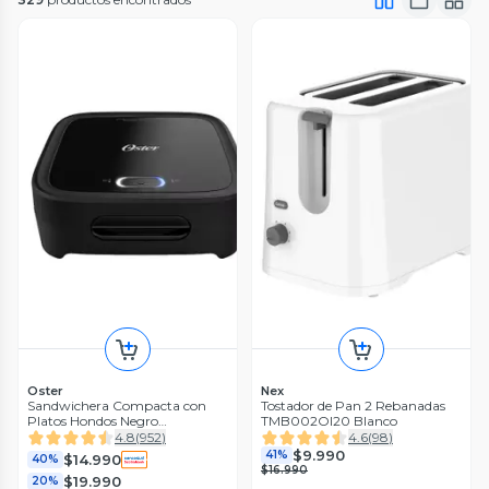
Oster
Nex
Sandwichera Compacta con
Tostador de Pan 2 Rebanadas
Platos Hondos Negro
TMB002OI20 Blanco
CKSTSM400
4.8
(
952
)
4.6
(
98
)
$9.990
41%
$14.990
40%
$16.990
$19.990
20%