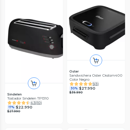
Oster
Sandwichera Oster Ckstsm400
Color Negro
5
(
3
)
$27.990
30%
$39.990
Sindelen
Tostador Sindelen TP1310
4.3
(
10
)
$22.990
17%
$27.990