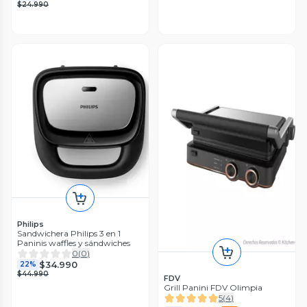
$24.990
Philips
Sandwichera Philips 3 en 1
Paninis waffles y sándwiches
0
(
0
)
$34.990
22%
$44.990
FDV
Grill Panini FDV Olimpia
5
(
4
)