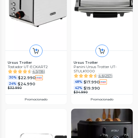
Ursus Trotter
Ursus Trotter
Tostador UT-ECKART2
Panini Ursus Trotter UT-
STULK1000
4.5
(
118
)
4.6
(
257
)
$22.990
30%
$17.990
48%
$24.990
24%
$19.990
$32.990
42%
$34.990
Promocionado
Promocionado