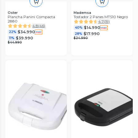
Oster
Mademsa
Plancha Panini Compacta
Tostador 2 Panes MTS10 Negro
2880
4.7
(
19
)
4.8
(
46
)
$14.990
40%
$34.990
22%
$17.990
28%
$39.990
11%
$24.990
$44.990