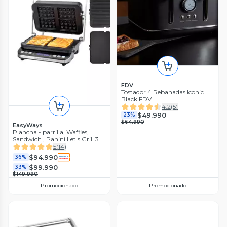
FDV
Tostador 4 Rebanadas Iconic
Black FDV
4.2
(
5
)
$49.990
23%
$64.990
EasyWays
Plancha - parrilla, Waffles,
Sandwich , Panini Let's Grill 3
en 1 EasyWays
5
(
14
)
$94.990
36%
$99.990
33%
$149.990
Promocionado
Promocionado