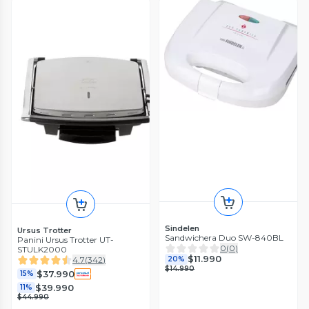
Sindelen
Ursus Trotter
Sandwichera Duo SW-840BL
Panini Ursus Trotter UT-
0
(
0
)
STULK2000
$11.990
20%
4.7
(
342
)
$14.990
$37.990
15%
$39.990
11%
$44.990