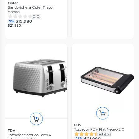
Oster
Sandwichera Oster Plato
Hondo
0
(
0
)
$19.980
9%
$21.990
FDV
Tostador FDV Flat Negro 2.0
FDV
4.8
(
12
)
Tostador eléctrico Steel 4
$21.990
26%