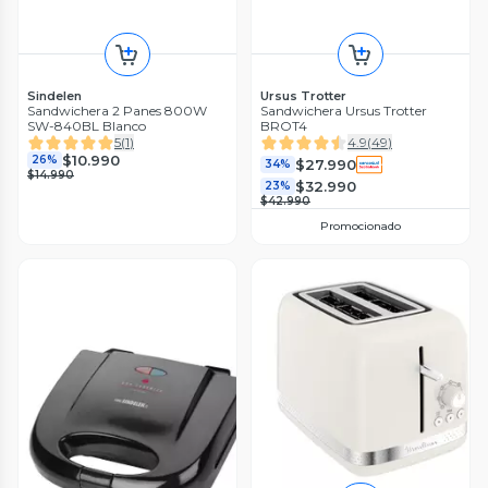
Sindelen
Ursus Trotter
Sandwichera 2 Panes 800W
Sandwichera Ursus Trotter
SW-840BL Blanco
BROT4
5
(
1
)
4.9
(
49
)
$10.990
26%
$27.990
34%
$14.990
$32.990
23%
$42.990
Promocionado