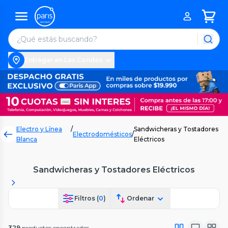
Entregar en Las Condes
Electro y Línea
/
Sandwicheras y Tostadores
Electrodomésticos
/
Blanca
Eléctricos
Sandwicheras y Tostadores Eléctricos
Filtros (
0
)
Ordenar
329
productos encontrados