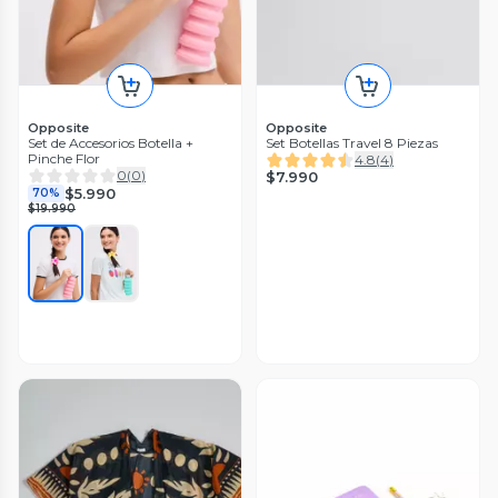
Opposite
Opposite
Set de Accesorios Botella +
Set Botellas Travel 8 Piezas
Pinche Flor
4.8
(
4
)
0
(
0
)
$7.990
$5.990
70%
$19.990