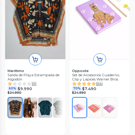
Marittimo
Opposite
Salida de Playa Estampada de
Set de Accesorios Cuaderno,
Algodón
Clip y Lapices Warner Bros.
1
(
1
)
5
(
4
)
$9.990
$7.490
60%
70%
$24.990
$24.990