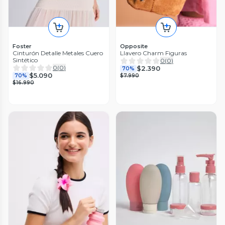
Foster
Opposite
Cinturón Detalle Metales Cuero
Llavero Charm Figuras
Sintético
0
(
0
)
0
(
0
)
$2.390
70%
$5.090
70%
$7.990
$16.990