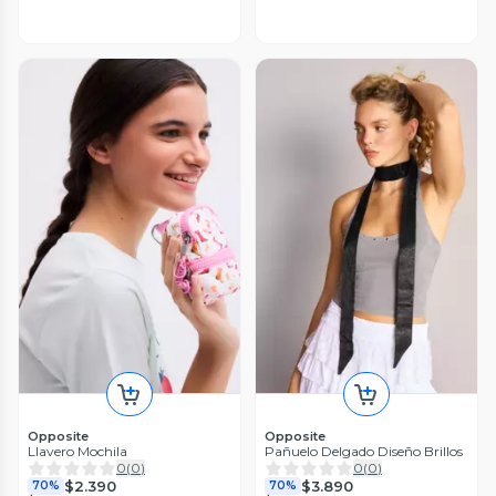
Opposite
Opposite
Llavero Mochila
Pañuelo Delgado Diseño Brillos
0
(
0
)
0
(
0
)
$2.390
$3.890
70%
70%