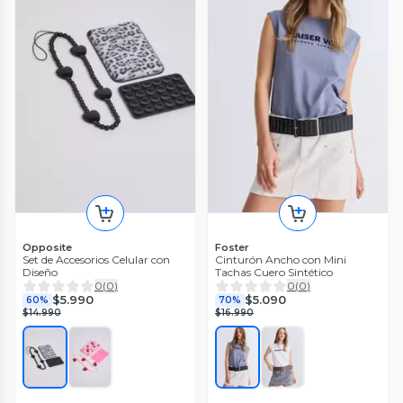
Opposite
Foster
Set de Accesorios Celular con
Cinturón Ancho con Mini
Diseño
Tachas Cuero Sintético
0
(
0
)
0
(
0
)
$5.990
$5.090
60%
70%
$14.990
$16.990