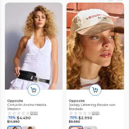
Opposite
Opposite
Cinturón Ancho Hebilla
Jockey Lettering Bicolor con
Western
Bordado
0
(
0
)
0
(
0
)
$4.490
$2.990
70%
70%
$14.990
$9.990