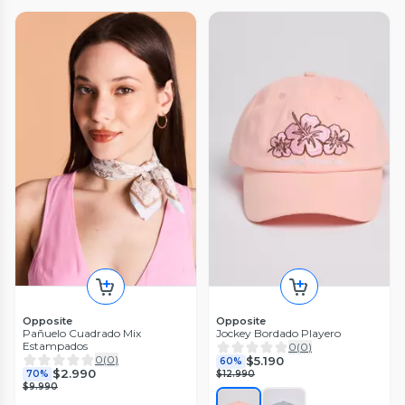
Opposite
Opposite
Pañuelo Cuadrado Mix
Jockey Bordado Playero
Estampados
0
(
0
)
0
(
0
)
$5.190
60%
$2.990
70%
$12.990
$9.990