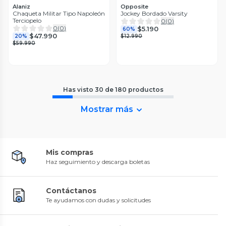
Alaniz
Opposite
Chaqueta Militar Tipo Napoleón
Jockey Bordado Varsity
Terciopelo
0
(
0
)
0
(
0
)
$5.190
60%
$47.990
20%
$12.990
$59.990
Has visto
30
de
180
productos
Mostrar más
Mis compras
Haz seguimiento y descarga boletas
Contáctanos
Te ayudamos con dudas y solicitudes