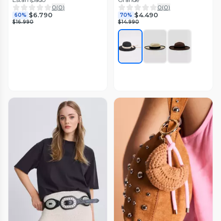
0
(
0
)
0
(
0
)
$6.790
$4.490
60%
70%
$16.990
$14.990