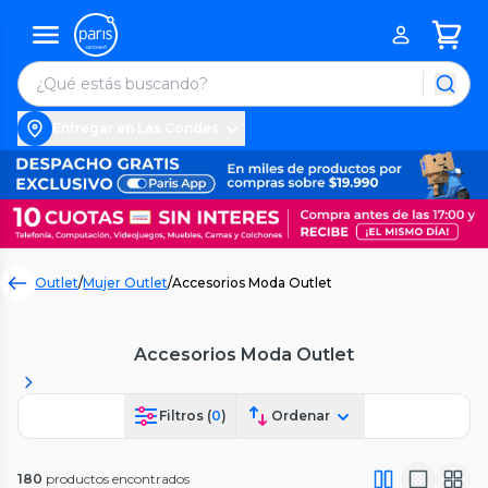
Entregar en Las Condes
Outlet
/
Mujer Outlet
/
Accesorios Moda Outlet
Accesorios Moda Outlet
Filtros (
0
)
Ordenar
180
productos encontrados