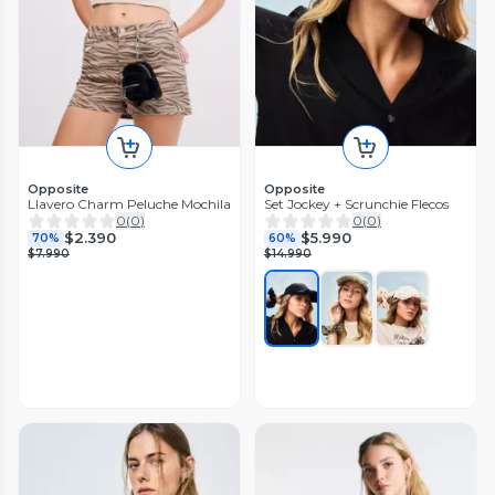
Opposite
Opposite
Llavero Charm Peluche Mochila
Set Jockey + Scrunchie Flecos
0
(
0
)
0
(
0
)
$2.390
$5.990
70%
60%
$7.990
$14.990