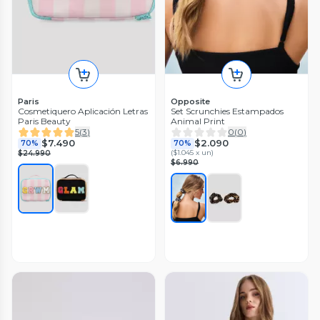
Paris
Opposite
Cosmetiquero Aplicación Letras
Set Scrunchies Estampados
Paris Beauty
Animal Print
5
(
3
)
0
(
0
)
$7.490
$2.090
70%
70%
(
$1.045 x un
)
$24.990
$6.990