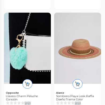
Opposite
Alaniz
Llavero Charm Peluche
Sombrero Playa Look Raffia
Corazón
Diseño Trama Color
0
(
0
)
0
(
0
)