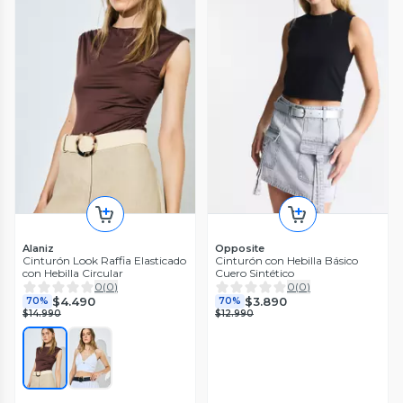
Alaniz
Opposite
Cinturón Look Raffia Elasticado
Cinturón con Hebilla Básico
con Hebilla Circular
Cuero Sintético
0
(
0
)
0
(
0
)
$4.490
$3.890
70%
70%
$14.990
$12.990