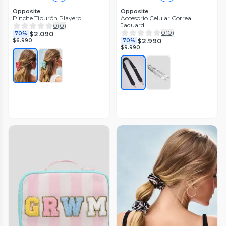
Opposite
Opposite
Pinche Tiburón Playero
Accesorio Celular Correa
Jaquard
0
(
0
)
0
(
0
)
$2.090
70%
$2.990
$6.990
70%
$9.990