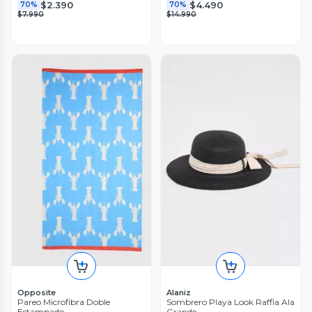
$2.390
$4.490
70%
70%
$7.990
$14.990
Opposite
Alaniz
Pareo Microfibra Doble
Sombrero Playa Look Raffia Ala
Estampado
Grande