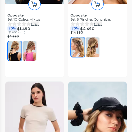
Opposite
Opposite
Set 10 Colets Mixtos
Set 6 Pinches Conchitas
0
(
0
)
0
(
0
)
$1.490
$4.490
70%
70%
(
$1.490 x un
)
$14.990
$4.990