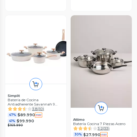
Simplit
Batería de Cocina
Antiadherente Savannah 9
Piezas
3.8
(
10
)
$89.990
47%
Attimo
$99.990
41%
Batería Cocina 7 Piezas Acero
$169.990
3.2
(
33
)
$27.990
30%