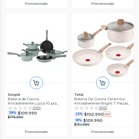
Promocionado
Promocionado
Simplit
Tefal
Batería de Cocina
Bateria De Cocina Ceramica
Antiadherente Lucca 10 pcs
Antiadherente Bright 7 Piezas
Simplit
Beige Tefal
0
(
0
)
0
(
0
)
$109.990
38%
$102.990
23%
$179.990
$109.990
18%
$134.990
Promocionado
Promocionado