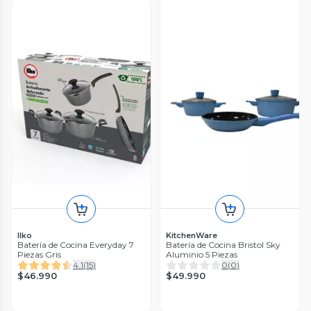
Ilko
KitchenWare
Batería de Cocina Everyday 7
Batería de Cocina Bristol Sky
Piezas Gris
Aluminio 5 Piezas
4.1
(
15
)
0
(
0
)
$46.990
$49.990