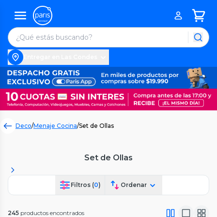
Entregar en Las Condes
Deco
/
Menaje Cocina
/
Set de Ollas
Set de Ollas
Filtros (
0
)
Ordenar
245
productos encontrados