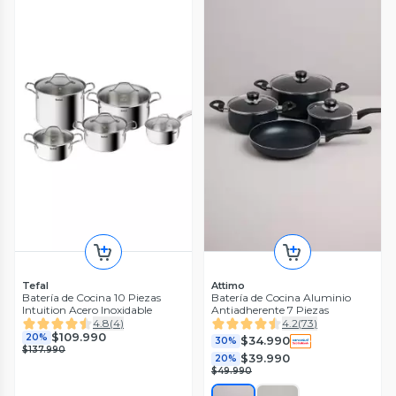
Tefal
Attimo
Batería de Cocina 10 Piezas
Batería de Cocina Aluminio
Intuition Acero Inoxidable
Antiadherente 7 Piezas
4.8
(
4
)
4.2
(
73
)
$109.990
20%
$34.990
30%
$137.990
$39.990
20%
$49.990