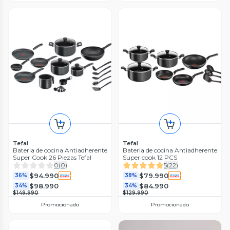
Tefal
Tefal
Bateria de cocina Antiadherente
Bateria de cocina Antiadherente
Super Cook 26 Piezas Tefal
Super cook 12 PCS
0
(
0
)
5
(
22
)
$94.990
$79.990
36%
38%
$98.990
$84.990
34%
34%
$149.990
$129.990
Promocionado
Promocionado