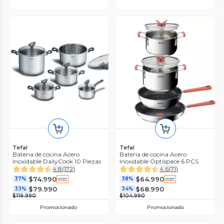
Tefal
Tefal
Bateria de cocina Acero
Bateria de cocina Acero
Inoxidable DailyCook 10 Piezas
Inoxidable Optispace 6 PCS
4.8
(
172
)
4.6
(
71
)
$74.990
$64.990
37%
38%
$79.990
$68.990
33%
34%
$119.990
$104.990
Promocionado
Promocionado