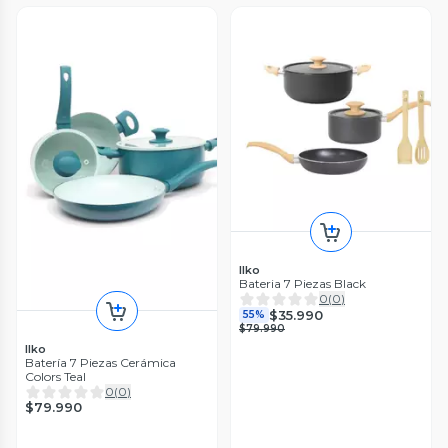
Ilko
Bateria 7 Piezas Black
0
(
0
)
$35.990
55%
$79.990
Ilko
Batería 7 Piezas Cerámica
Colors Teal
0
(
0
)
$79.990