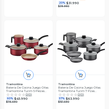
$31.990
20%
$39.990
Tramontina
Tramontina
Batería De Cocina Juego Ollas
Batería De Cocina Juego Ollas
Tramontina Turim 5 Piezas
Tramontina Turim 7 Pzas
Rojo
Negro
0
(
0
)
0
(
0
)
$45.990
$63.990
60%
57%
$116.690
$151.690