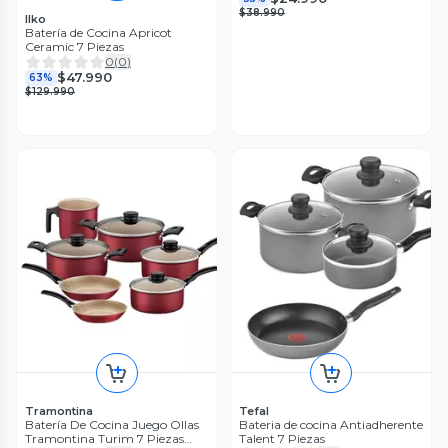
$38.990
Ilko
Batería de Cocina Apricot
Ceramic 7 Piezas
0
(
0
)
$47.990
63%
$129.990
Tramontina
Tefal
Batería De Cocina Juego Ollas
Bateria de cocina Antiadherente
Tramontina Turim 7 Piezas
Talent 7 Piezas