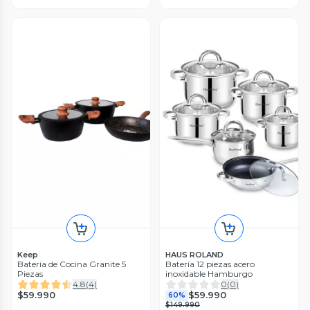
Keep
HAUS ROLAND
Batería de Cocina Granite 5
Batería 12 piezas acero
Piezas
inoxidable Hamburgo
4.8
(
4
)
0
(
0
)
$59.990
$59.990
60%
$149.990