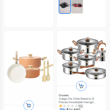
Crusec
Juego De Ollas Batería 12
Piezas Inoxidable Mango
Madera
1
(
2
)
$24.990
35%