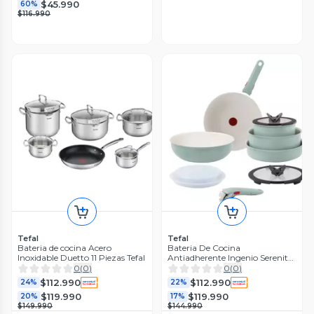
$45.990
60%
$116.990
Tefal
Tefal
Bateria de cocina Acero
Bateria De Cocina
Inoxidable Duetto 11 Piezas Tefal
Antiadherente Ingenio Serenity
11 Piezas Mango Removible
0
(
0
)
0
(
0
)
Eucalipto Tefal
$112.990
$112.990
24%
22%
$119.990
$119.990
20%
17%
$149.990
$144.990