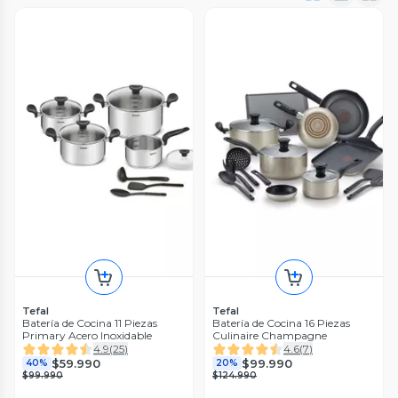
Tefal
Tefal
Batería de Cocina 11 Piezas
Batería de Cocina 16 Piezas
Primary Acero Inoxidable
Culinaire Champagne
4.9
(
25
)
4.6
(
7
)
$59.990
$99.990
40%
20%
$99.990
$124.990