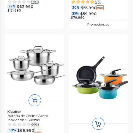
Rojo
0
(
0
)
5
(
5
)
$63.990
57%
$55.990
30%
$151.690
$59.990
25%
$79.990
Promocionado
Klauben
Batería de Cocina Acero
Inoxidable 9 Piezas
0
(
0
)
$69.990
30%