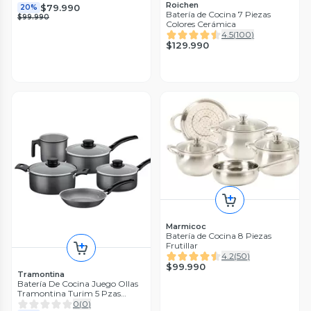
Roichen
$79.990
20%
Batería de Cocina 7 Piezas
$99.990
Colores Cerámica
4.5
(
100
)
$129.990
Marmicoc
Batería de Cocina 8 Piezas
Frutillar
4.2
(
50
)
$99.990
Tramontina
Batería De Cocina Juego Ollas
Tramontina Turim 5 Pzas
Negro
0
(
0
)