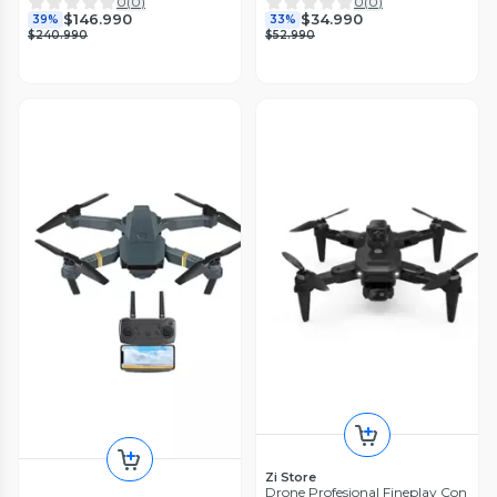
0
(
0
)
0
(
0
)
$146.990
$34.990
39%
33%
$240.990
$52.990
Zi Store
Drone Profesional Fineplay Con