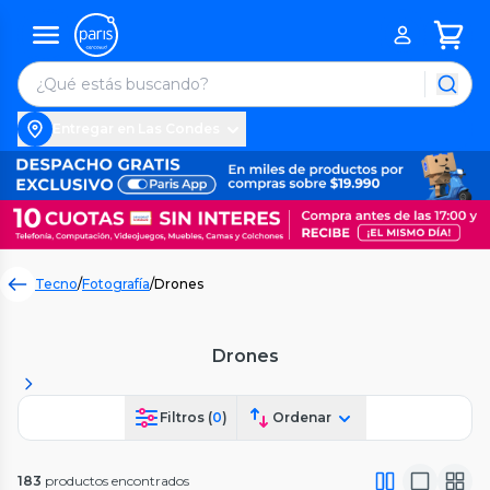
Entregar en Las Condes
Tecno
/
Fotografía
/
Drones
Drones
Filtros (
0
)
Ordenar
183
productos encontrados