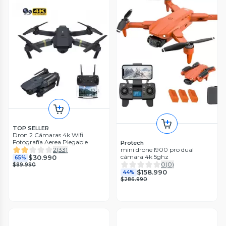
TOP SELLER
Dron 2 Cámaras 4k Wifi
Fotografía Aerea Plegable
Protech
mini drone l900 pro dual
2
(
33
)
cámara 4k 5ghz
$30.990
65%
0
(
0
)
$89.990
$158.990
44%
$286.990