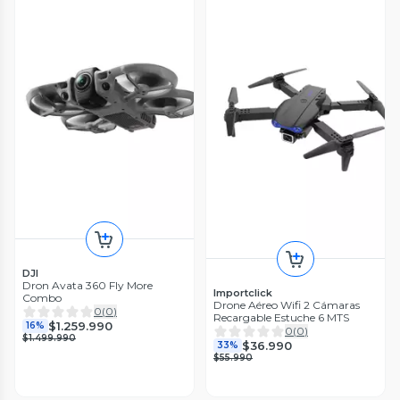
DJI
Dron Avata 360 Fly More
Importclick
Combo
Drone Aéreo Wifi 2 Cámaras
0
(
0
)
Recargable Estuche 6 MTS
$1.259.990
16%
0
(
0
)
$1.499.990
$36.990
33%
$55.990