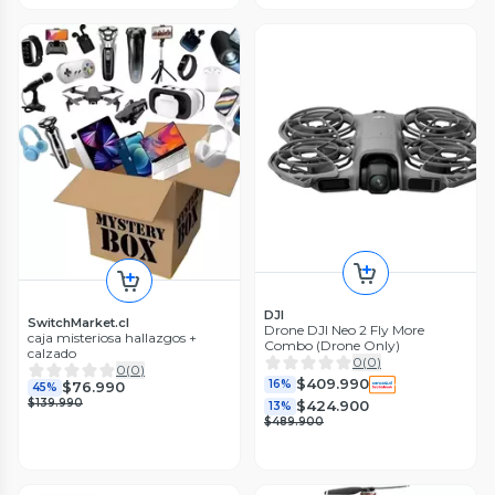
DJI
SwitchMarket.cl
Drone DJI Neo 2 Fly More
caja misteriosa hallazgos +
Combo (Drone Only)
calzado
0
(
0
)
0
(
0
)
$409.990
16%
$76.990
45%
$139.990
$424.900
13%
$489.900