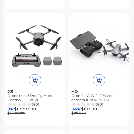
DJI
MJX
Drone Mini 5 Pro Fly More
Dron 2.4G WiFi FPV con
Combo (DJI RC2)
cámara 1080P MJX V1
0
(
0
)
0
(
0
)
$1.379.990
$61.990
1%
44%
$1.399.990
$110.990