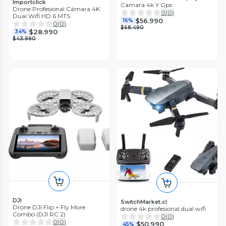
Importclick
Camara 4k Y Gps
Drone Profesional Cámara 4K
0
(
0
)
Dual Wifi HD 6 MTS
$56.990
16%
0
(
0
)
$68.490
$28.990
34%
$43.990
DJI
SwitchMarket.cl
Drone DJI Flip + Fly More
drone 4k profesional dual wifi
Combo (DJI RC 2)
0
(
0
)
0
(
0
)
$50.990
45%