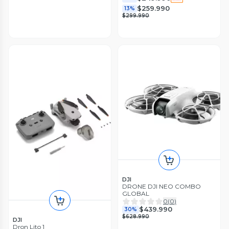
$259.990
13%
$299.990
DJI
DRONE DJI NEO COMBO
GLOBAL
0
(
0
)
$439.990
30%
$628.990
DJI
Dron Lito 1