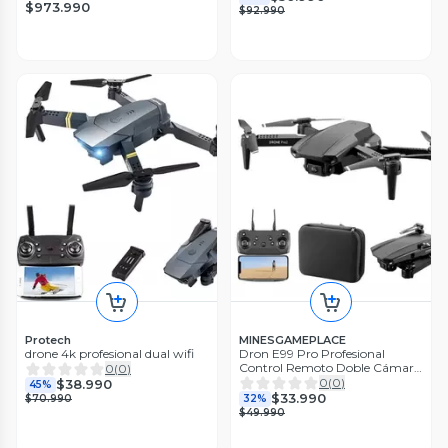
$973.990
$92.990
Protech
MINESGAMEPLACE
drone 4k profesional dual wifi
Dron E99 Pro Profesional
Control Remoto Doble Cámara
0
(
0
)
4k Hd
0
(
0
)
$38.990
45%
$33.990
$70.990
32%
$49.990