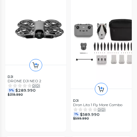
DJI
DRONE DJI NEO 2
0
(
0
)
$289.990
9%
$319.990
DJI
Dron Lito 1 Fly More Combo
0
(
0
)
$589.990
1%
$599.990