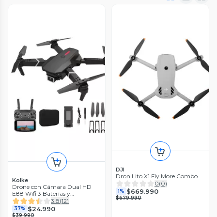
DJI
Dron Lito X1 Fly More Combo
Kolke
0
(
0
)
Drone con Cámara Dual HD
$669.990
1%
E88 Wifi 3 Baterías y
$679.990
Protectores
3.8
(
12
)
$24.990
37%
$39.990