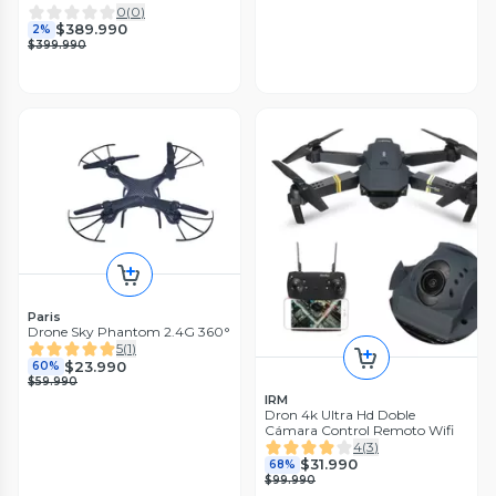
0
(
0
)
$389.990
2%
$399.990
Paris
Drone Sky Phantom 2.4G 360°
5
(
1
)
$23.990
60%
$59.990
IRM
Dron 4k Ultra Hd Doble
Cámara Control Remoto Wifi
4
(
3
)
$31.990
68%
$99.990