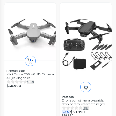
PromoTodo
Mini Drone E88 4K HD Cámara
4 Ejes Plegables
Radiocontrolado
0
(
0
)
$36.990
Protech
Drone con cámara plegable,
dron barato, resistente negro
0
(
0
)
$38.990
33%
$58.990