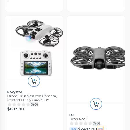
Novystor
Drone Brushless con Cámara,
Control LCD y Giro 360°
0
(
0
)
$89.990
DJI
Dron Neo 2
0
(
0
)
$249.990
16%