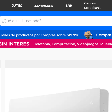
Cencosud
Scotiabank