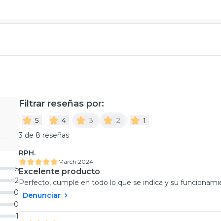
Filtrar reseñas por:
5
4
3
2
1
3 de 8 reseñas
RPH.
March 2024
5
Excelente producto
2
Perfecto, cumple en todo lo que se indica y su funcionamient
0
Denunciar
0
1