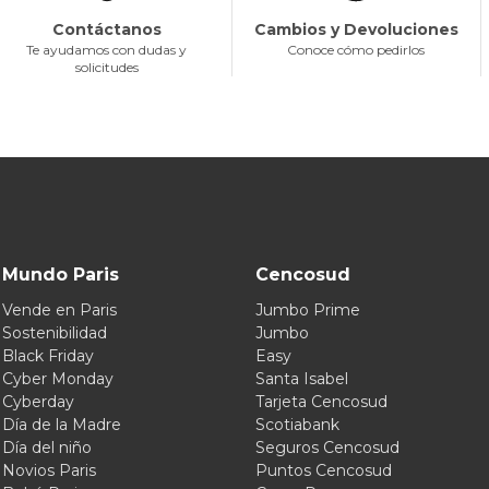
Contáctanos
Cambios y Devoluciones
Te ayudamos con dudas y
Conoce cómo pedirlos
solicitudes
Mundo Paris
Cencosud
Vende en Paris
Jumbo Prime
Sostenibilidad
Jumbo
Black Friday
Easy
Cyber Monday
Santa Isabel
Cyberday
Tarjeta Cencosud
Día de la Madre
Scotiabank
Día del niño
Seguros Cencosud
Novios Paris
Puntos Cencosud