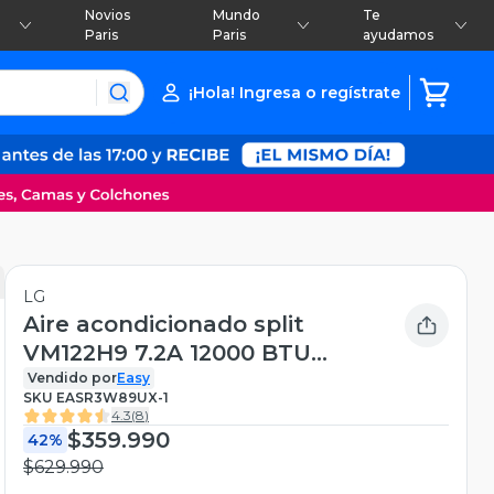
Novios
Mundo
Te
Paris
Paris
ayudamos
¡Hola! Ingresa o regístrate
LG
Aire acondicionado split
VM122H9 7.2A 12000 BTU
frío/calor
Vendido por
Easy
SKU
EASR3W89UX-1
4.3
(
8
)
$359.990
42%
$629.990