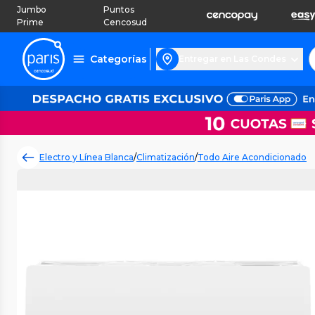
Jumbo
Puntos
Prime
Cencosud
Categorías
Entregar en Las Condes
Electro y Línea Blanca
/
Climatización
/
Todo Aire Acondicionado